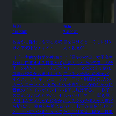
短編
短編
2週間前
3週間前
校舎から離れても聞こえ続
目を開けると、そこには3
ける不気味なチャイム
人の親友が！
（「一方的な数学の教師に
（「悪夢の夕日。女子高生
反発し口答えする舞歌と桜
の悪の心とその代償」の続
子」の続き） ・・ 4人が不
き） ・・ 夕日の丘で倒れ
気味な校舎から逃げようと
ている女子高生の桜子だ
すると、また キーンコーン
が、同じく制服姿の3人の
カーンコーン・・ あの暗い
女子高生たちが心配そうに
音色のチャイムがエンドレ
桜子に駆け寄る。 「桜子！
スに流れはじめたのだ。 4
しっかりして！」 聞き覚え
人は耳を塞ぎながら校舎か
のある女の子何人かの声だ
ら離れた。 校舎から離れる
った。 桜子が目を開けると
と、また広い公園に入って
そこには琴音、陽菜、舞歌