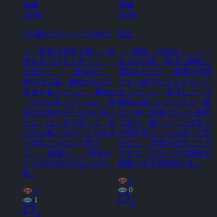
短編
長編
2日前
2日前
3人組女子グループの成立
孤立
（「琴音は琴音で新しい友
（「噂話」の続き） ・・・
達を見つけると思うよ。」
ある日の夜、桜子は舞歌に
の続き） ・・ 昼休みに、
電話をかけた。 陽菜や琴音
桜子は日菜、舞歌の3人で
ですら桜子によそよそしく
弁当を食べていた。 舞歌は
なっていた。 桜子にとって
「だから言ったじゃん。琴
舞歌は新しいクラスで一番
音には他の子たちがいるん
はじめに友達になった相手
だよ。はっきり言って、あ
であり、厳しいことは言う
の子は私たちのことがあま
が理不尽なことは決して言
り好きじゃないと思う
わない。 本音を話すことが
よ。」 陽菜も、 「琴音が
できて、グループの関係を
どうかは分からないけど、
修復できる可能性があ...
私...
0
0
2
chat_bubble
1
0
chat_bubble
0