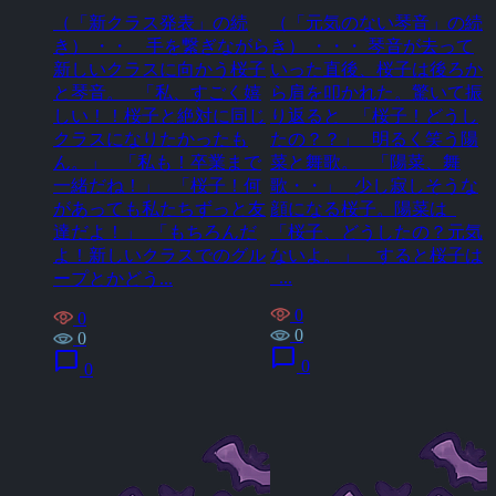
（「新クラス発表」の続
（「元気のない琴音」の続
き） ・・ 手を繋ぎながら
き） ・・・ 琴音が去って
新しいクラスに向かう桜子
いった直後、桜子は後ろか
と琴音。 「私、すごく嬉
ら肩を叩かれた。驚いて振
しい！！桜子と絶対に同じ
り返ると 「桜子！どうし
クラスになりたかったも
たの？？」 明るく笑う陽
ん。」 「私も！卒業まで
菜と舞歌。 「陽菜、舞
一緒だね！」 「桜子！何
歌・・」 少し寂しそうな
があっても私たちずっと友
顔になる桜子。陽菜は
達だよ！」 「もちろんだ
「桜子、どうしたの？元気
よ！新しいクラスでのグル
ないよ。」 すると桜子は
...
ープとかどう...
0
0
0
0
chat_bubble
chat_bubble
0
0