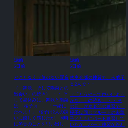
短編
短編
5日前
5日前
どことなく元気のない琴音
吹奏楽部の練習で、未華子
と2人で・・
（「舞歌、そして陽菜との
出会い」の続き） ・・ そ
（「どうやって声かけよう
して昼休みに、舞歌と陽菜
かな。」の続き） ・・ そ
は 「桜子ぉ！」 「一緒に
の日、吹奏楽部の練習で。
たべよ！」 桜子は2人の誘
桜子は同じフルートの未華
いに嬉しく感じたが、同時
子とともにパート練習して
に琴音のことを思い出し
いたが、パート練習が終わ