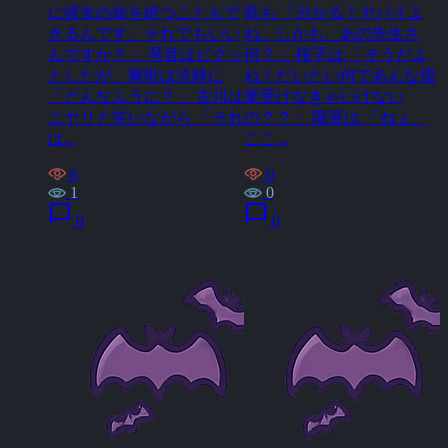
に彼女の命を絶つこともで
歌も 「分かる！ヤバイよ
きるんです。それでもいい
ね。しかも、あの先生さ
んですか？」 琴音はビクッ
何？」 桜子は 「そうだよ
としたが、舞歌は冷静に
ね！だいたい何であんな授
「どんなふうに？」 古川は
業受けなきゃいけない
ニヤリと笑いながら 「それ
の？？」 陽菜は 「ねぇ、
は...
ここ...
6
0
1
0
chat_bubble
chat_bubble
0
0