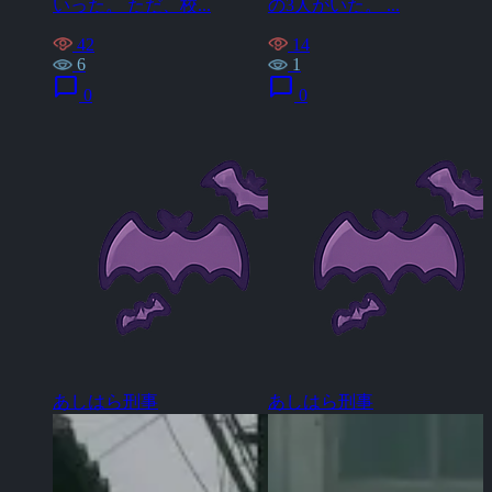
いった。 ただ、校...
の3人がいた。 ...
42
14
6
1
chat_bubble
chat_bubble
0
0
あしはら刑事
あしはら刑事