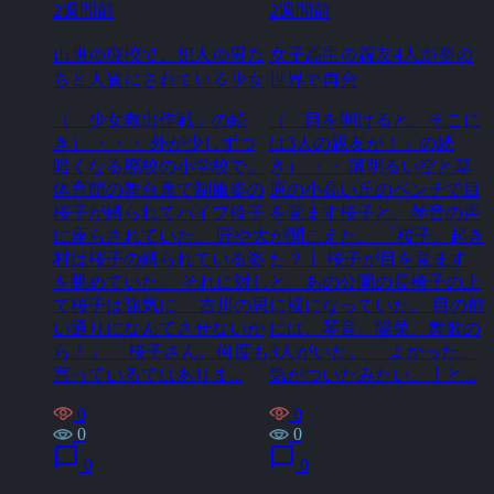
2週間前
2週間前
山奥の廃校で、犯人の男た
女子高生の親友4人が夢の
ちと人質にされている少女
世界で再会
（「少女救出作戦」の続
（「目を開けると、そこに
き） ・・・ 外が少しずつ
は3人の親友が！」の続
暗くなる廃校の小学校で。
き） ・・ 薄明るい空と草
体育館の舞台裏で制服姿の
原の小高い丘のベンチで目
桜子が縛られてパイプ椅子
を覚ます桜子と、琴音の声
に座らされていた。 匠や大
が聞こえた。 「桜子、起き
村は桜子の縛られている姿
た？亅 桜子が目を覚ます
を眺めていた。 それに対し
と、あの公園の長椅子の上
て桜子は強気に 「古川の思
に横になっていた。 目の前
い通りになんてさせないか
には、琴音、陽菜、舞歌の
ら！」 「桜子さん。何度も
3人がいた。 「よかった、
言っているではありま...
気がついたみたい。亅と...
0
0
0
0
chat_bubble
chat_bubble
0
0