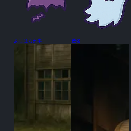
あしはら刑事
匿名