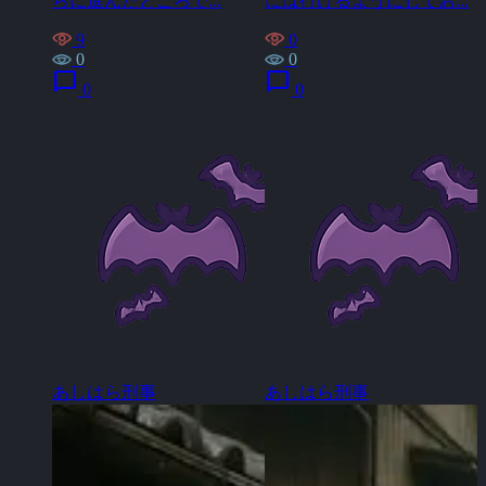
らに進んだところで...
には行けるようにしてお...
9
0
0
0
chat_bubble
chat_bubble
0
0
あしはら刑事
あしはら刑事