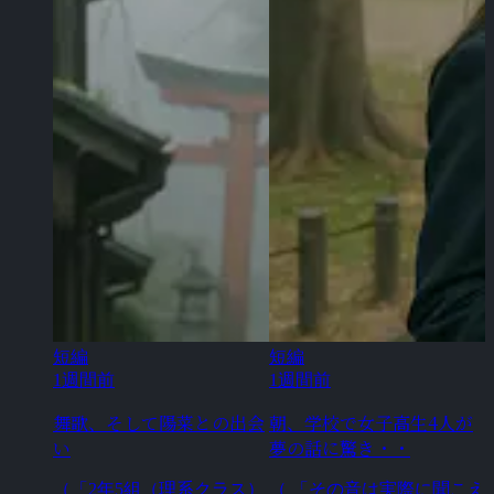
短編
短編
1週間前
1週間前
舞歌、そして陽菜との出会
朝、学校で女子高生4人が
い
夢の話に驚き・・
（「2年5組（理系クラス）
（ 「その音は実際に聞こえ