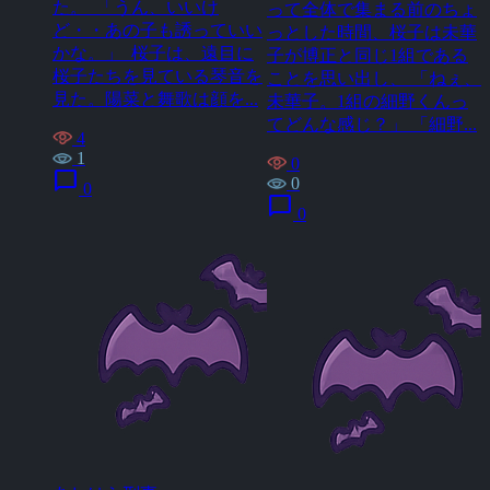
た。 「うん、いいけ
って全体で集まる前のちょ
ど・・あの子も誘っていい
っとした時間、桜子は未華
かな。」 桜子は、遠目に
子が博正と同じ1組である
桜子たちを見ている琴音を
ことを思い出し、 「ねぇ、
見た。陽菜と舞歌は顔を...
未華子。1組の細野くんっ
てどんな感じ？」 「細野...
4
1
0
chat_bubble
0
0
chat_bubble
0