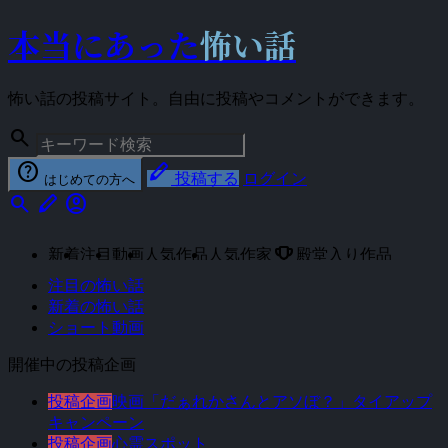
本当にあった
怖い話
怖い話の投稿サイト。自由に投稿やコメントができます。
search
help
stylus
投稿する
ログイン
はじめての方へ
search
stylus
account_circle
emoji_events
新着
注目
動画
人気作品
人気作家
殿堂入り作品
注目の怖い話
新着の怖い話
ショート動画
開催中の投稿企画
投稿企画
映画「だぁれかさんとアソぼ？」タイアップ
キャンペーン
投稿企画
心霊スポット