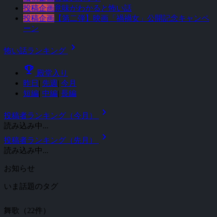
投稿企画
意味がわかると怖い話
投稿企画
【第二弾】映画「禍禍女」公開記念キャンペ
ーン
chevron_right
怖い話ランキング
emoji_events
殿堂入り
昨日
|
先週
|
今月
短編
|
中編
|
長編
chevron_right
投稿者ランキング（今月）
読み込み中...
chevron_right
投稿者ランキング（先月）
読み込み中...
お知らせ
いま話題のタグ
舞歌（22件）