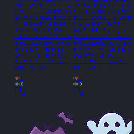
の新しいクラスメイト」の
ているのではなくて、あな
続き） ・・・ 2時間目の授
た方の心に響いている音で
業が終わり休み時間になる
すよ。」の続き） そう教師
と、舞歌が後ろを振り向い
が言った瞬間、あのチャイ
て桜子に話しかけてきた。
ムは全く聞こえなくなっ
「ねー、ちょっと気になっ
た。 ・・というところで、
てたんだけどモデルか何か
桜子は目が覚めた。 「また
やってる？」 桜子は驚き
起きたか。それにしてもリ
ながら 「え？違うけど。
アルな夢だったな。」
なんで？？」 「なんか、
・・・ 翌日、 「みんな。
綺麗な長い髪だし...
おはよう！亅 「お...
0
0
0
0
chat_bubble
chat_bubble
0
1