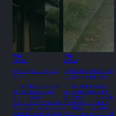
長編
中編
3週間前
4週間前
少女は一体どこにいるの
一方的な数学の教師に反発
か？？
し口答えする舞歌と桜子
（「女子高生2人からの尋
（「暗い雰囲気の教室で、
問。逃げ場のない少年
冷たい表情の教師と生徒
は・・」の続き） ・・・
達」の続き） ・・ 4人は廊
古川は「あの子は僕の監視
下の突き当たりに集まる
下にいます。あなたたちの
と、琴音は 「なんか怖いん
行動次第では指一本で即座
だけど、あの人たち。」 舞