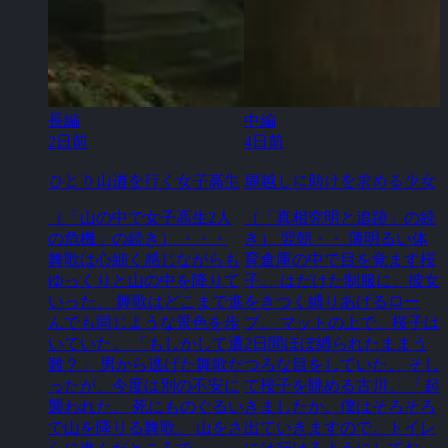
長編
中編
2日前
4日前
ひとり山道を行く女子高生
扉越しに助けを求める少女
（「山の中で女子高生2人
（「真相究明と追跡」の続
の危機」の続き） ・・・
き） 翌朝・・ 薄明るい体
舞歌は心細く感じながらも
育倉庫の中で目を覚ます桜
ゆっくりと山の中を降りて
子。 はだけた制服に、彼女
いった。 舞歌はどこまで進
をきつく縛りあげるロー
んでも同じような景色を歩
プ。 マットの上で、桜子は
いていた。 「もしかして遭
2日間ほぼ縛られたままう
難？」 男から逃げた舞歌だ
つろな目をしていた。 そし
ったが、今度は別の不安に
て桜子を眺める古川。 「起
襲われた。 死にものぐるい
きましたか。僕はそろそろ
で山を降りる舞歌。 山をさ
出ていきますので。トイレ