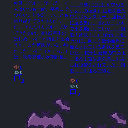
仲良しグループだった。 4
（「扉越しに助けを求める
人はいつも一緒、卒業まで
少女」の続き） 山道を走る
つらいことや悲しいことも
ワンボックスカー。 運転席
乗り越えてきた4人だっ
に座る男は、慣れた手つき
た。 そんな4人グループが
で車を飛ばしていた。 （舞
できたのは、高校2年生の
歌！舞歌！！） 桜子は心配
はじめ。 桜子が博正と出会
そうに、同じく後部座席に
う前、まだ彼氏がいない頃
座らされている舞歌を見て
だった。 桜子（さくらこ）
いた。 桜子は倉庫の中のま
は、吹奏楽部の次期部長...
ま後ろ手首や胸の周りを縛
られ猿轡をされていた。 舞
0
歌も手を後ろで縛ら...
0
chat_bubble
0
0
0
chat_bubble
0