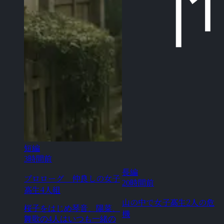
短編
3時間前
長編
プロローグ 仲良しの女子
20時間前
高生4人組
山の中で女子高生2人の危
桜子をはじめ琴音、陽菜、
機
舞歌の4人はいつも一緒の