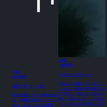
長編
15時間前
中編
少年のおばあちゃん
13時間前
みなさんは知っているでし
猿神に愛された結末
ょうか？ 怪談の代表的な話
ですので、知っている方が
私の故郷に小さな神社があ
多いと思います。 この話に
る。 常駐の神主さんなどい
も、いろんな話があります
ない、本当に小さな神社