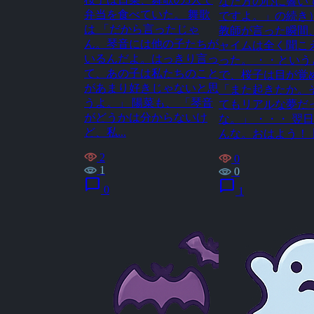
なた方の心に響い
弁当を食べていた。 舞歌
ですよ。」の続き）
は 「だから言ったじゃ
教師が言った瞬間
ん。琴音には他の子たちが
ャイムは全く聞こ
いるんだよ。はっきり言っ
った。 ・・という
て、あの子は私たちのこと
で、桜子は目が覚
があまり好きじゃないと思
「また起きたか。
うよ。」 陽菜も、 「琴音
てもリアルな夢だ
がどうかは分からないけ
な。」 ・・・ 翌日
ど、私...
んな。おはよう！亅 
2
0
1
0
chat_bubble
chat_bubble
0
1