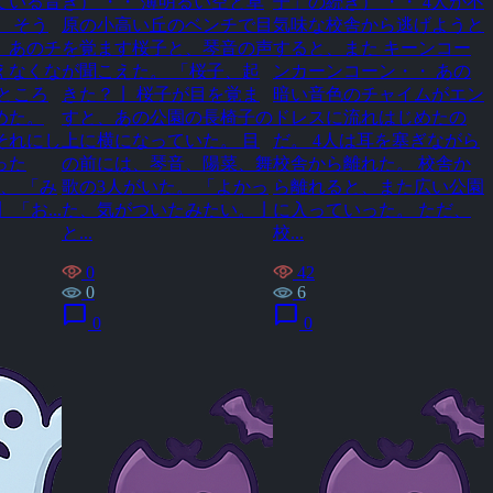
ている音
き） ・・ 薄明るい空と草
子」の続き） ・・ 4人が不
 そう
原の小高い丘のベンチで目
気味な校舎から逃げようと
、あのチ
を覚ます桜子と、琴音の声
すると、また キーンコー
えなくな
が聞こえた。 「桜子、起
ンカーンコーン・・ あの
ところ
きた？亅 桜子が目を覚ま
暗い音色のチャイムがエン
めた。
すと、あの公園の長椅子の
ドレスに流れはじめたの
それにし
上に横になっていた。 目
だ。 4人は耳を塞ぎながら
った
の前には、琴音、陽菜、舞
校舎から離れた。 校舎か
、 「み
歌の3人がいた。 「よかっ
ら離れると、また広い公園
「お...
た、気がついたみたい。亅
に入っていった。 ただ、
と...
校...
0
42
0
6
chat_bubble
chat_bubble
0
0