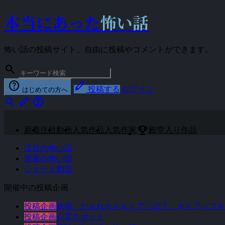
本当にあった
怖い話
怖い話の投稿サイト。自由に投稿やコメントができます。
search
help
stylus
投稿する
ログイン
はじめての方へ
search
stylus
account_circle
emoji_events
新着
注目
動画
人気作品
人気作家
殿堂入り作品
注目の怖い話
新着の怖い話
ショート動画
開催中の投稿企画
投稿企画
映画「だぁれかさんとアソぼ？」タイアップキ
投稿企画
心霊スポット