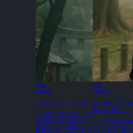
短編
短編
1週間前
1週間前
3人組女子グループの成立
朝、学校で女子高
夢の話に驚き・・
（「琴音は琴音で新しい友
達を見つけると思うよ。」
（ 「その音は実際
の続き） ・・ 昼休みに、
えているのではな
桜子は日菜、舞歌の3人で