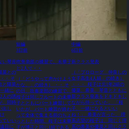
短編
中編
3日前
6日前
ない琴音
吹奏楽部の練習で、未華子
新クラス発表
と2人で・・
陽菜との
（「プロローグ 仲良しの
・・ そ
女子高生4人組」の続き）
（「どうやって声かけよう
歌と陽菜
・・・ 桜子は元1年2組の
かな。」の続き） ・・ そ
「一緒に
優菜、希美、琴音とともに
の日、吹奏楽部の練習で。
2人の誘
新クラス発表をドキドキし
桜子は同じフルートの未華
が、同時
ながら待っていた。 「桜
子とともにパート練習して
い出し
子、一緒になるといい
いたが、パート練習が終わ
いけ
ね！」 希美が言った。 理
って全体で集まる前のちょ
っていい
系志望の桜子は、同じく理
っとした時間、桜子は未華
、遠目に
系の希美や優菜と同じクラ
子が博正と同じ1組である