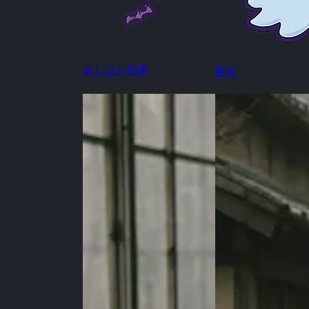
あしはら刑事
匿名