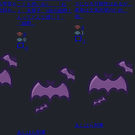
る琴音を
スになる可能性はあるが、
ことを思い出し、 「ね
を...
希美は文系志望のため、
ぇ、未華子。1組の細野く
他...
んってどんな感じ？」
「細野...
4
1
0
chat_bubble
0
1
chat_bubble
0
あしはら刑事
あしはら刑事