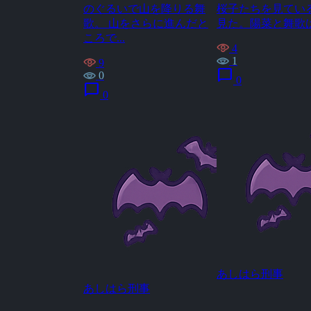
のぐるいで山を降りる舞
桜子たちを見てい
歌。 山をさらに進んだと
見た。陽菜と舞歌は顔
ころで...
4
1
9
chat_bubble
0
0
chat_bubble
0
あしはら刑事
あしはら刑事