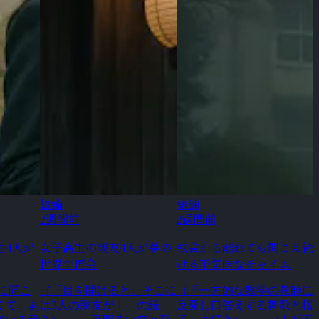
短編
短編
2週間前
2週間前
生4人が
女子高生の親友4人が夢の
校舎から離れても聞こえ続
世界で再会
ける不気味なチャイム
に聞こ
（「目を開けると、そこに
（「一方的な数学の教師に
くて、あ
は3人の親友が！」の続
反発し口答えする舞歌と桜