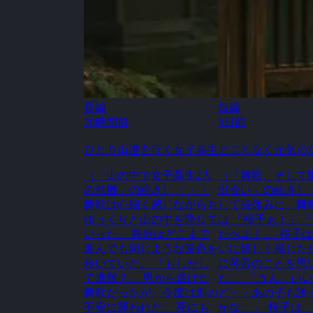
長編
短編
20時間前
3日前
ひとり山道を行く女子高生
どことなく元気の
（「山の中で女子高生2人
（「舞歌、そして
の危機」の続き） ・・・
出会い」の続き） 
舞歌は心細く感じながらも
して昼休みに、舞
ゆっくりと山の中を降りて
は 「桜子ぉ！」 
いった。 舞歌はどこまで
たべよ！」 桜子は
進んでも同じような景色を
いに嬉しく感じた
歩いていた。 「もしかし
に琴音のことを思
て遭難？」 男から逃げた
た。 「うん、い
舞歌だったが、今度は別の
ど・・あの子も誘
不安に襲われた。 死にも
かな。」 桜子は