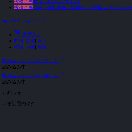
投稿企画
意味がわかると怖い話
投稿企画
【第二弾】映画「禍禍女」公開記念キャンペー
chevron_right
怖い話ランキング
emoji_events
殿堂入り
昨日
|
先週
|
今月
短編
|
中編
|
長編
chevron_right
投稿者ランキング（今月）
読み込み中...
chevron_right
投稿者ランキング（先月）
読み込み中...
お知らせ
いま話題のタグ