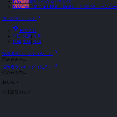
投稿企画
意味がわかると怖い話
投稿企画
【第二弾】映画「禍禍女」公開記念キャンペー
chevron_right
怖い話ランキング
emoji_events
殿堂入り
昨日
|
先週
|
今月
短編
|
中編
|
長編
chevron_right
投稿者ランキング（今月）
読み込み中...
chevron_right
投稿者ランキング（先月）
読み込み中...
お知らせ
いま話題のタグ