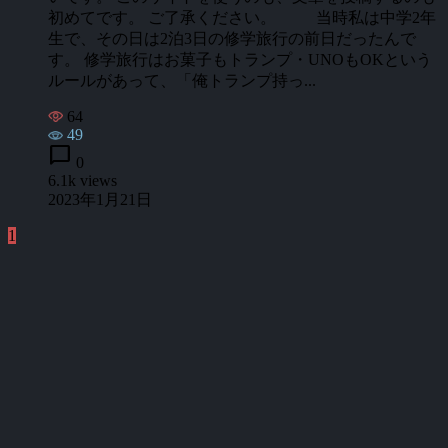
初めてです。 ご了承ください。 当時私は中学2年
生で、その日は2泊3日の修学旅行の前日だったんで
す。 修学旅行はお菓子もトランプ・UNOもOKという
ルールがあって、「俺トランプ持っ...
64
49
chat_bubble
0
6.1k views
2023年1月21日
1