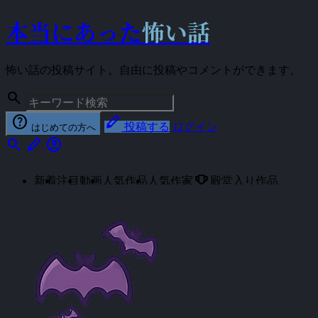
本当にあった
怖い話
怖い話の投稿サイト。自由に投稿やコメントができます。
search
help
stylus
投稿する
ログイン
はじめての方へ
search
stylus
account_circle
emoji_events
新着
注目
動画
人気作品
人気作家
殿堂入り作品