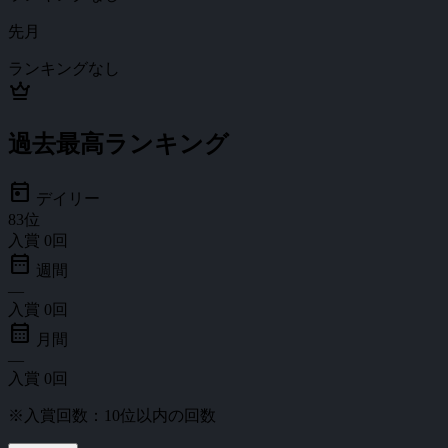
先月
ランキングなし
crown
過去最高ランキング
today
デイリー
83
位
入賞
0
回
date_range
週間
—
入賞
0
回
calendar_month
月間
—
入賞
0
回
※入賞回数：10位以内の回数