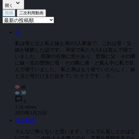
expand_more
開く
投稿
二次利用動画
光
私は母と父と私と妹と弟の5人家族で、これは母・父・
妹が体験した話です。 和室で私たち5人は並んで寝て
いました。 部屋の右側に窓があり、窓側に父・その隣
に妹・左の壁側に母・その隣に弟・ど真ん中に私で並
んで寝ていました。 私と弟はもう寝ていたらしく、妹
と父と母だけまだ起きていたそうです。 そ...
48
38
chat_bubble
0
1.1k views
2023年1月21日
夜の散歩
そんなに怖くないと思います。 どんでん返しとかはな
いです。 このサイトを使うのも、文章を投稿するのも