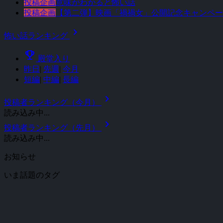
投稿企画
意味がわかると怖い話
投稿企画
【第二弾】映画「禍禍女」公開記念キャンペー
chevron_right
怖い話ランキング
emoji_events
殿堂入り
昨日
|
先週
|
今月
短編
|
中編
|
長編
chevron_right
投稿者ランキング（今月）
読み込み中...
chevron_right
投稿者ランキング（先月）
読み込み中...
お知らせ
いま話題のタグ