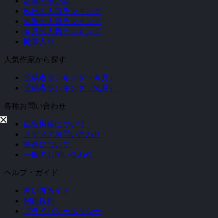
新着の怖い話
昨日の人気ランキング
先週の人気ランキング
今月の人気ランキング
殿堂入り
人気作家から探す
投稿者ランキング（今月）
投稿者ランキング（先月）
各種お問い合わせ
広告掲載について
メディアお問い合わせ
映画について
一般のお問い合わせ
ヘルプ・ガイド
使い方ガイド
利用規約
プライバシーポリシー