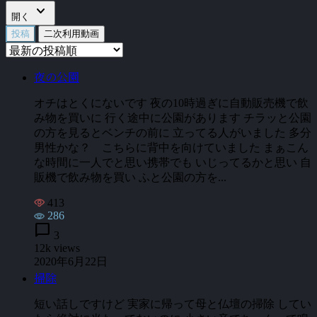
expand_more
開く
投稿
二次利用動画
夜の公園
オチはとくにないです 夜の10時過ぎに自動販売機で飲
み物を買いに 行く途中に公園があります チラッと公園
の方を見るとベンチの前に 立ってる人がいました 多分
男性かな？ こちらに背中を向けていました まぁこん
な時間に一人でと思い携帯でも いじってるかと思い 自
販機で飲み物を買い ふと公園の方を...
413
286
chat_bubble
3
12k views
2020年6月22日
掃除
短い話しですけど 実家に帰って母と仏壇の掃除 してい