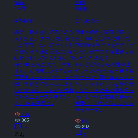
短編
短編
1日前
1日前
4時49分
白い服の女
多分、皆んなしてると思う
仕事が終わり終電で帰っ
んやけど、 スマホで目覚ま
た。TSU◯◯YAに寄って
しのアラームってセットし
DVD等借りて店を出た。だ
てるやろ？ 俺は因みに6時
いたい夜中の１時過ぎくら
にセットしてたんだわ。 仕
いだったかな？
事は8時からなので、まあ
TSU◯◯YAからの帰り道
まあこの時間に起きるのが
だったのでいつもと違う裏
丁度良かったわけだ。 その
道コースで家に向かってい
日、朝起きてタバコに火を
た。スマホいじりながら歩
点けながら、テレビで流れ
いてて、その先の坂を登ろ
ているニュースを見てい
うとした時に右側の道から
た。 ある程度の...
携帯いじりながら歩いてる
サラリーマ...
1.1k
806
841
chat_bubble
892
21
chat_bubble
匿名
9