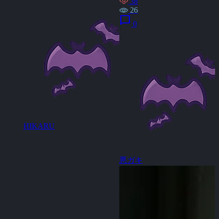
38
26
chat_bubble
0
HIKARU
悪ガキ