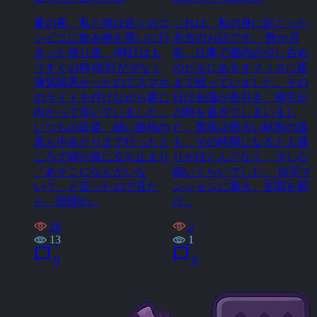
夏の夜、私と姉は近くのコ
これは、私の身に起こった
ンビニに飲み物を買いに行
本当のお話です。 数か月
きった帰り道。(時計はも
前、仕事で都内の少し古め
うすぐ22時)街灯が少なく
のビルにあるオフィスに夜
薄気味悪かったのでスマホ
まで残っていました。その
のライトを付けながら家に
日は会議が長引き、帰宅が
向かって歩いていました。
23時を過ぎてしまいまし
いつもの近道、細い路地の
た。普段は明るい駅前の道
真ん中あたりまで行ったと
も、その時間になると人通
ころで姉が急に立ち止まり
りがほとんどなく、少し心
「あそこになんかいな
細いくらいでした。 自宅マ
い？」と言ったので見た
ンションに着き、玄関を開
ら、暗闇の...
け...
28
2
13
1
chat_bubble
chat_bubble
0
0