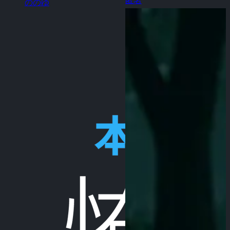
匿名
ののゆ