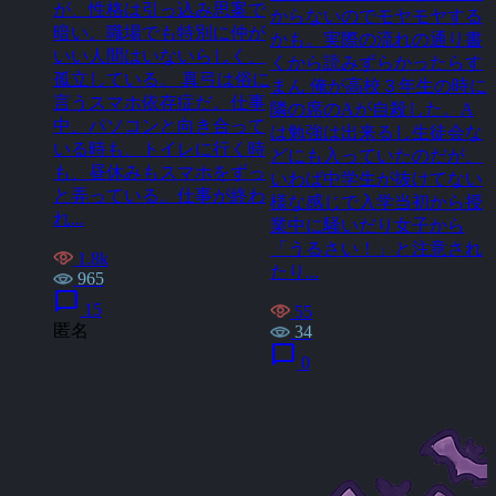
が、性格は引っ込み思案で
からないのでモヤモヤする
暗い。職場でも特別に仲が
かも。実際の流れの通り書
いい人間はいないらしく、
くから読みずらかったらす
孤立している。 真弓は俗に
まん 俺が高校３年生の時に
言うスマホ依存症だ。仕事
隣の席のAが自殺した。A
中、パソコンと向き合って
は勉強は出来るし生徒会な
いる時も、トイレに行く時
どにも入っていたのだが、
も、昼休みもスマホをずっ
いわば中学生が抜けてない
と弄っている。仕事が終わ
様な感じで入学当初から授
れ...
業中に騒いだり女子から
「うるさい！」と注意され
1.8k
たり...
965
chat_bubble
15
55
匿名
34
chat_bubble
0