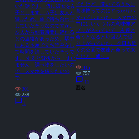
てたけど、聞いてるうちに
いた話です。 仮に彼女をA
意味怖ってのにすっかりハ
子とします。 A子は友人と
マってしまった。 スマホの
遊ぶため、駅で待ち合わせ
中にはいくつもの意味怖ア
していたそうなのですが、
プリが入っていて、友達と
友人から到着時間に遅れる
会うとなると毎回2人で盛
との連絡があっため、駅中
り上がっていた。 今日も近
にある本屋で立ち読みをし
くの公園で友達と会って来
て時間を潰していたそうで
たけど、盛り...
す。 すると背後から「すい
ません、調べ物をしたいの
915
で、スマホを借りたいの
757
で...
chat_bubble
11
匿名
301
238
chat_bubble
1