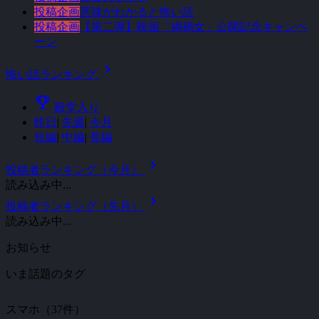
投稿企画
意味がわかると怖い話
投稿企画
【第二弾】映画「禍禍女」公開記念キャンペ
ーン
chevron_right
怖い話ランキング
emoji_events
殿堂入り
昨日
|
先週
|
今月
短編
|
中編
|
長編
chevron_right
投稿者ランキング（今月）
読み込み中...
chevron_right
投稿者ランキング（先月）
読み込み中...
お知らせ
いま話題のタグ
スマホ（37件）