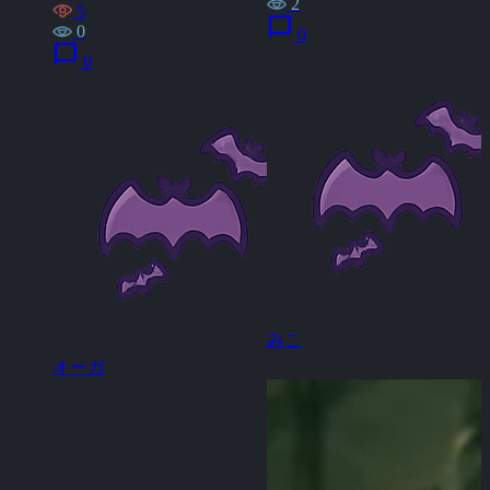
2
5
chat_bubble
0
0
chat_bubble
0
みこ
オーガ