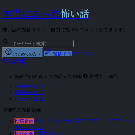
本当にあった
怖い話
怖い話の投稿サイト。自由に投稿やコメントができます。
search
help
stylus
投稿する
ログイン
はじめての方へ
search
stylus
account_circle
emoji_events
新着
注目
動画
人気作品
人気作家
殿堂入り作品
注目の怖い話
新着の怖い話
ショート動画
開催中の投稿企画
投稿企画
映画「だぁれかさんとアソぼ？」タイアップ
キャンペーン
投稿企画
心霊スポット