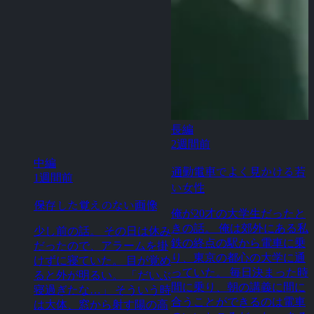
長編
2週間前
中編
通勤電車でよく見かける若
1週間前
い女性
保存した覚えのない画像
俺が20才の大学生だったと
きの話。 俺は郊外にある私
少し前の話。 その日は休み
鉄の終点の駅から電車に乗
だったので、アラームを掛
り、東京の都心の大学に通
けずに寝ていた。 目が覚め
っていた。 毎日決まった時
ると外が明るい。 「だいぶ
間に乗り、朝の講義に間に
寝過ぎたな…」 そういう時
合うことができるのは電車
は大体、窓から射す陽の高