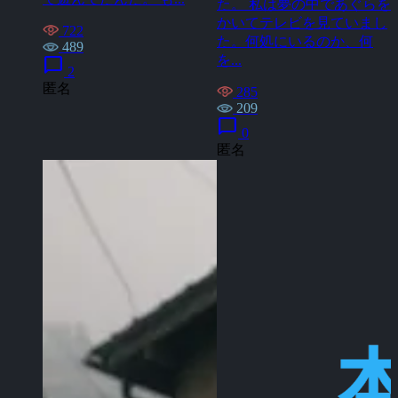
た。 私は夢の中であぐらを
かいてテレビを見ていまし
722
た。何処にいるのか、何
489
を...
chat_bubble
2
匿名
285
209
chat_bubble
0
匿名