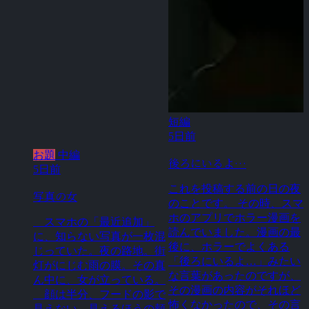
短編
5日前
お題
中編
後ろにいるよ…
5日前
これを投稿する前の日の夜
写真の女
のことです。 その時、スマ
ホのアプリでホラー漫画を
スマホの「最近追加」
読んでいました。漫画の最
に、知らない写真が一枚混
後に、ホラーでよくある
じっていた。夜の路地。街
「後ろにいるよ…」みたい
灯がにじむ雨の膜。その真
な言葉があったのですが、
ん中に、女が立っている。
その漫画の内容がそれほど
顔は半分、フードの影で
怖くなかったので、その言
見えない。見えるほうの頬