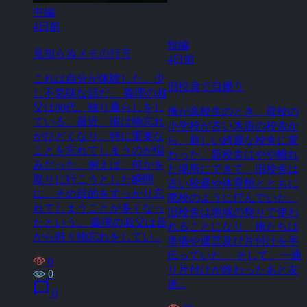
中編
4日前
短編
見知らぬメモの行方
4日前
これは自分が体験した、少
旧校舎で自撮り
し不気味な話だ。 義理の叔
父は60代、独り暮らしをし
俺が高校生のとき、母校の
ている。最近、彼は物忘れ
小学校が古い木造の校舎か
がひどくなり、特に重要な
ら、新しい綺麗な校舎に変
ことを忘れてしまうのが悩
わった。新校舎はやや離れ
みだった。例えば、何かを
た場所にできて、旧校舎は
取りに行こうとした瞬間
古い校庭や体育館とともに
に、その目的をすっかり忘
廃校のように佇んでいた。
れてしまうことが多くなっ
旧校舎は地域の祭りで使わ
たという。 義理の叔父は昔
れることになり、俺たちは
から時々物忘れをしてい...
準備や運営及び片付けを手
伝っていた。 そして、一通
0
り片付けが終わったあと友
0
達...
chat_bubble
0