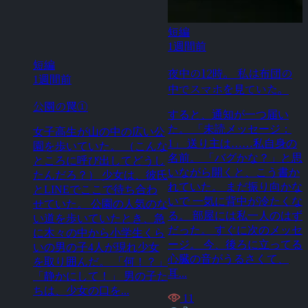
短編
1週間前
短編
夜中の12時。 私は布団の
1週間前
中でスマホを見ていた。
公園の罠①
すると、通知が一つ届い
た。 「未読メッセージ：
女子高生が山の中の広い公
1」 送り主は……私自身の
園を歩いていた。 （こんな
名前。 「バグかな？」と思
ところに呼び出してどうし
いながら開くと、こう書か
たんだろ？） 少女は、彼氏
れていた。 まだ振り向かな
とLINEでここで待ち合わ
いで 一気に背中が冷たくな
せていた。 公園の人気のな
る。 部屋には私一人のはず
い道を歩いていたとき、急
だった。 すぐに次のメッセ
に木々の中から小学生くら
ージ。 今、後ろに立ってる
いの男の子4人が現れ少女
心臓の音がうるさくて、
を取り囲んだ。 「何！？」
耳...
「静かにして！」 男の子た
ちは、少女の口を...
11