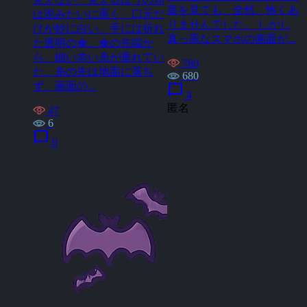
葉を見ても、全然、怖くあ
は泥みたいに黒く、口元だ
りませんでした。 しかし
けが妙に白い。手には折れ
真っ黒なスマホの画面が...
た透明の傘。傘の先端か
ら、細い赤い糸が垂れてい
780
た。糸の先は地面に落ち
680
ず、画面の...
chat_bubble
4
匿名
47
6
chat_bubble
0