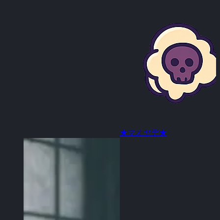
★マオヤデ★