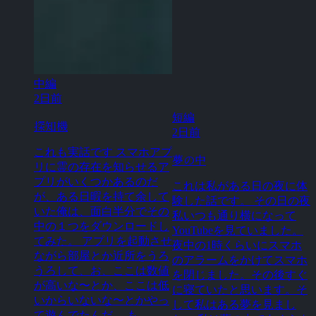
中編
2日前
短編
探知機
2日前
これも実話です スマホアプ
夢の中
リに霊の存在を知らせるア
プリがいくつかあるのだ
これは私がある日の夜に体
が、ある日暇を持て余して
験した話です。 その日の夜
いた俺は、面白半分でその
私いつも通り横になって
中の１つをダウンロードし
YouTubeを見ていました。
てみた。 アプリを起動させ
夜中の1時くらいにスマホ
ながら部屋とか近所をうろ
のアラームをかけてスマホ
うろして、お、ここは数値
を閉じました。その後すぐ
が高いな〜とか、ここは低
に寝ていたと思います。そ
いからいないな〜とかやっ
して私はある夢を見まし
て遊んでたんだ。 も...