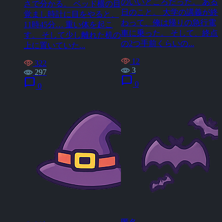
のいいところだった。 ある
さで分かる。 ベッド横の目
日のこと。 大学の講義が終
覚まし時計に目をやると、
わって、俺は帰りの急行電
11時45分… 重い体を起こ
車に乗った。 そして、終点
す。 そして少し離れた机の
の2つ手前くらいの...
上に置いていた...
12
322
3
297
chat_bubble
chat_bubble
0
0