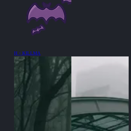
H・KILLMA