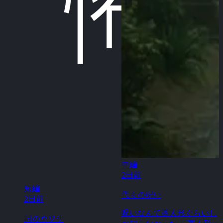
中編
2日前
短編
代々の呪い
2日前
呪いなんて藁人形ぐらいし
祠のウワサ