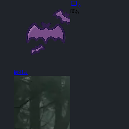
chat_bubble
0
匿名
観測者