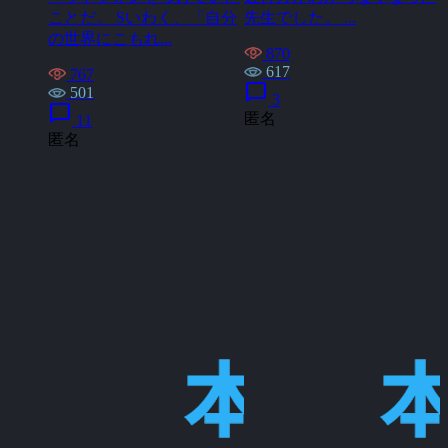
ことだ。 Sいわく、「自分
先生でした。 ...
の世界にこもれ...
870
617
767
chat_bubble
501
3
chat_bubble
匿名
11
匿名