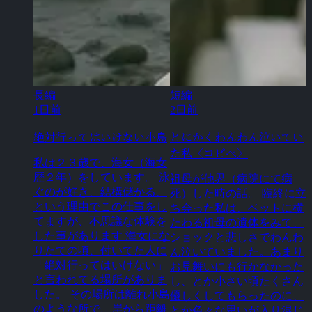
長編
短編
1日前
2日前
絶対行ってはいけない小島
とにかくわんわん泣いてい
た私〈コピぺ〉
私は２３歳で、海女（海女
歴２年）をしています。 泳
祖母が他界（病院にて病
ぐのが好き、結構儲かる、
死）した時の話。 臨終に立
という理由でこの仕事をし
ち会った私は、ベットに横
てますが、不思議な体験を
たわる祖母の遺体をみて、
した事があります 海女にな
ショックと悲しさでわんわ
りたての頃、付いてた人に
ん泣いていました。あまり
「絶対行ってはいけない」
お見舞いにも行かなかった
と言われてる場所がありま
し、とか小さい頃たくさん
した。 その場所は離れ小島
優しくしてもらったのに、
のような所で、岸から距離
とか色々な思いが入り混じ