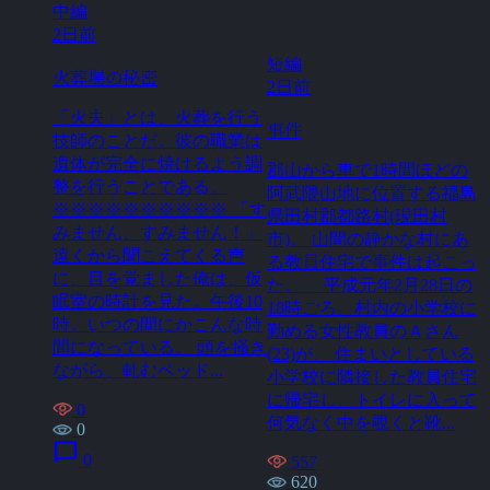
中編
2日前
短編
火葬場の秘密
2日前
「火夫」とは、火葬を行う
事件
技師のことだ。彼の職業は
遺体が完全に焼けるよう調
郡山から車で1時間ほどの
整を行うことである。
阿武隈山地に位置する福島
※※※※※※※※※※ 「す
県田村郡都路村(現田村
みません、すみません！」
市)。 山間の静かな村にあ
遠くから聞こえてくる声
る教員住宅で事件は起こっ
に、目を覚ました俺は、仮
た。 平成元年2月28日の
眠室の時計を見た。午後10
18時ごろ、村内の小学校に
時。いつの間にかこんな時
勤める女性教員のＡさん
間になっている。 頭を掻き
(23)が、 住まいとしている
ながら、軋むベッド...
小学校に隣接した教員住宅
に帰宅し、トイレに入って
0
何気なく中を覗くと靴...
0
chat_bubble
0
557
620