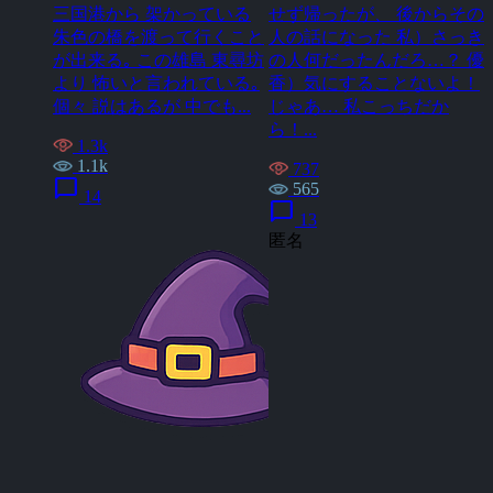
三国港から 架かっている
せず帰ったが、 後からその
朱色の橋を渡って行くこと
人の話になった 私）さっき
が出来る｡ この雄島 東尋坊
の人何だったんだろ…？ 優
より 怖いと言われている｡
香）気にすることないよ！
個々 説はあるが 中でも...
じゃあ… 私こっちだか
ら！...
1.3k
1.1k
737
chat_bubble
565
14
chat_bubble
13
匿名