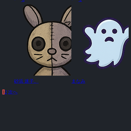
砂浜 迷子。
まなみ
1
2
次へ