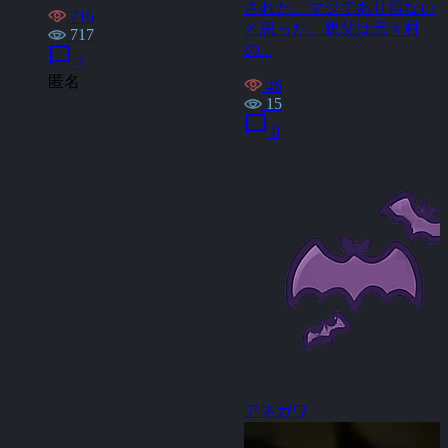
された。マジであり得ない
716
と思った。親父は元々村
717
の...
chat_bubble
7
匿名
46
15
chat_bubble
0
アネガワ