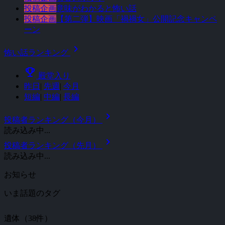
投稿企画
意味がわかると怖い話
投稿企画
【第二弾】映画「禍禍女」公開記念キャンペ
ーン
chevron_right
怖い話ランキング
emoji_events
殿堂入り
昨日
|
先週
|
今月
短編
|
中編
|
長編
chevron_right
投稿者ランキング（今月）
読み込み中...
chevron_right
投稿者ランキング（先月）
読み込み中...
お知らせ
いま話題のタグ
遺体（38件）