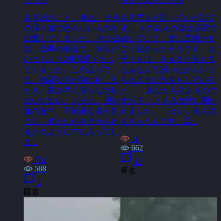
ある日のこと。 私は、会社
ある芸人が語っていた話で
の帰り道で恐ろしいものを
す。 その芸人の母は病院で
目撃してしまった。 その日
働いていて、実は霊感がす
は、仕事の都合で、帰りが
ごく強かったそうです。 お
いつもより2時間遅くなっ
母さんは、あぁまた見える
てしまった。この辺りで
なぁなんて思いながらいつ
は、物騒な事が稀に起こる
ものように仕事をしている
ため、夜は早く帰らなけれ
と、 「あなたも見えるので
ばいけない。 しかし、帰り
すか？」 とある女性に聞か
道の途中、不思議な扉を見
れました。 「はい。私も見
つけ、何かに引き寄せられ
えちゃうんです。黒...
るかのように中に入ってし
1k
ま...
662
chat_bubble
731
12
508
匿名
chat_bubble
1
匿名