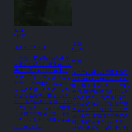
短編
2日前
長編
ホンモノだった
2日前
これは、私が塾のA先生か
咒禁
ら聞いた話だ。 数年前、A
先生は友人B、Cと夜中に
※本当は村人は言葉大分訛
ドライブをしていた時のこ
ってるけど、分かりにくい
とだ。 その日は久しぶりに
から標準語でいく。 俺の
友人と再会したため、いつ
実家は関東の田舎の村にあ
もより気持ちが高ぶってい
るんだけど、俺が高校2年
た。 昔の話をして盛り上が
くらいの時に、いきなり爺
っていると、ちょうど青木
ちゃんに「出ていけ」って
ヶ原樹海の道路に差し掛か
言われて強制的に県外の高
った。すると、道路の中央
校に転校させられたんだ。
に、赤いド...
母親と親父も一緒に追い出