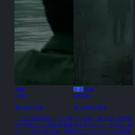
中編
新着
中編
7分前
1時間前
海の底の人魚
貸し物件の真実
これは数年前の、まだ俺
一か月前、私は安い賃貸物
が大学生だった時の出来事
件を見つけた。 それは、休
だ。 大学二年の秋、仲間
日のことだった。人の気配