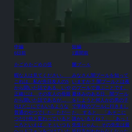
中編
短編
6日前
1週間前
かごめかごめの怪
闇プール
暇な人は見てください。
みなさん闇プールを知って
これは、私が先日友人のS
いますか？ 闇プールとは夜
から聞いた話である。いや
のプールで遊ぶことです。
正確には、その友人の母親
夏休みのある日、闇プール
から聞いた話であるが…
をしようと何人かの男の子
Sはどこにでもいるような
で学校のプールに行きまし
普通のやつでした。ただ一
た。 すると、 「あそこに
つだけ他と変わっていると
誰かいるくね？」 「あっ！
ころといえば、そぅいつも
先生じゃん」 その先生は最
ヘッドフォンをつけていた
近行方がわからなくなった