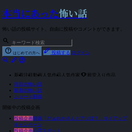
本当にあった
怖い話
怖い話の投稿サイト。自由に投稿やコメントができます。
search
help
stylus
投稿する
ログイン
はじめての方へ
search
stylus
account_circle
emoji_events
新着
注目
動画
人気作品
人気作家
殿堂入り作品
注目の怖い話
新着の怖い話
ショート動画
開催中の投稿企画
投稿企画
映画「だぁれかさんとアソぼ？」タイアップ
キャンペーン
投稿企画
心霊スポット