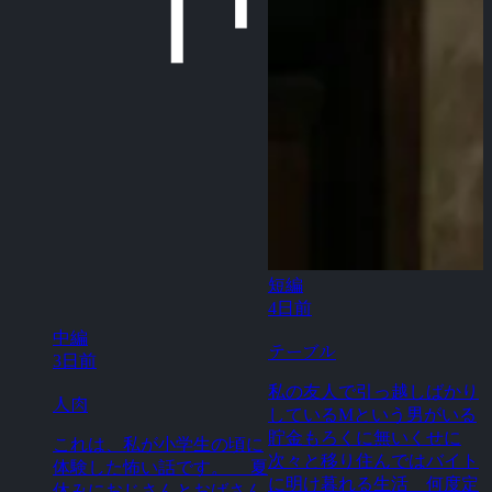
短編
4日前
中編
テーブル
3日前
私の友人で引っ越しばかり
人肉
しているMという男がいる
貯金もろくに無いくせに
これは、私が小学生の頃に
次々と移り住んではバイト
体験した怖い話です。 夏
に明け暮れる生活 何度定
休みにおじさんとおばさん