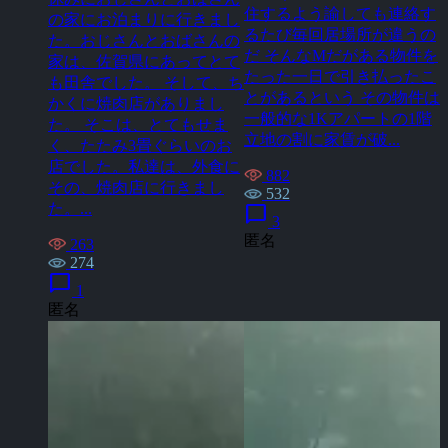
住するよう諭しても連絡す
の家にお泊まりに行きまし
るたび毎回居場所が違うの
た。おじさんとおばさんの
だ そんなMだがある物件を
家は、佐賀県にあってとて
たった一日で引き払ったこ
も田舎でした。 そして、ち
とがあるという その物件は
かくに焼肉店がありまし
一般的な1Kアパートの1階
た。 そこは、とてもせま
立地の割に家賃が破...
く、たたみ3畳ぐらいのお
店でした。私達は、外食に
882
その、焼肉店に行きまし
532
た。...
chat_bubble
3
匿名
263
274
chat_bubble
1
匿名