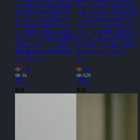
いた女性3人の遺体が同県
で、いつも何かを呟きなが
北方町の山林で発見され
ら笑っている。 呼び名の通
る。さらにその手口から
りに常に裁ちばさみを持っ
1975年から1982年にかけ
てシャキシャキとならして
て、県内で女性4人が殺害
いる。 よく警察に注意され
されるという事件との関連
ている。 友人が小学校をで
が浮上した。 89年、
る頃には、引っ越したのか
被害者の1人の元交際相手
死んだのかいつのまに
で、覚せい...
か、...
1.3k
857
1k
628
chat_bubble
chat_bubble
6
10
匿名
匿名