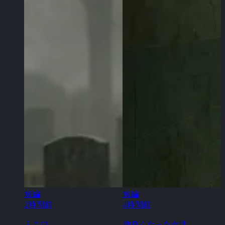
短編
短編
2時間前
4時間前
入り口
仲良くなった女性