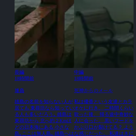
長編
中編
18時間前
18時間前
雄島
死神からのメール
雄島の名前を知らない人が
私は優香という友達とカラ
居ても 東尋坊なら知ってい
オケに行き、 二時間くらい
る人も多いだろう｡ 雄島は
歌った後、 帰る途中奇妙な
東尋坊から 北へ約２Kmほ
人に会った。 黒いフードを
どの日本海にある 小さな
かぶり口が裂けてる？ よう
島｡ここは無人島｡ 雄島へは
な感じだった。 私達はきに