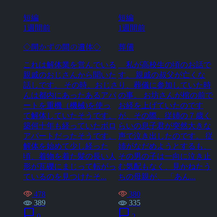
短編
短編
1週間前
1週間前
◇開かずの間の遺体◇
葬儀
これは解体業を営んでいる
私が高校生の頃のお話で
親戚のおじさんから聞いた
す。 親戚の叔父が亡くな
話しです。 その時、おじさ
り、葬儀に参加していた時
んは都内にあったあるアパ
の事。 お坊さんが棺の前で
ートを重機（機械)を使っ
お経を上げていたのです
て解体していたそうです。
が、その際、従姉の７歳く
築何十年も経っていたボロ
らいの息子君が突然大きな
アパートだったそうです。
声で泣き出したのです。 従
解体を始めて少し経った
姉がなだめようとするも、
頃、着物を着た髪の長い人
その男の子は一向に泣き止
形が瓦礫にまじって転がっ
む気配もなく、見かねたう
ているのを見つけたそ...
ちの母親が、 「あん...
478
380
389
335
chat_bubble
chat_bubble
0
2