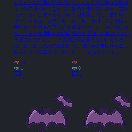
たちと一緒に静かな湖畔の
がほとんどない静かな図書
キャンプ場へ行くことにな
館街を歩いていると、古び
った。日中は焚き火を囲ん
た図書館の窓に「貸し物
でバーベキューを楽しみ、
件 月一万円」という貼り
夜になると星空の下で語り
紙を見つけた。 ─これはお
合う、そんな理想的な時間
得だ！ 早速、記載されてい
を過ごしていた。 その湖
た電話番号にかけてみる
は、古くから人魚の伝説が
と、低い声の男性が応答し
語られている場所で、透...
た。 「家賃をちゃん...
12
0
1
0
chat_bubble
chat_bubble
0
0