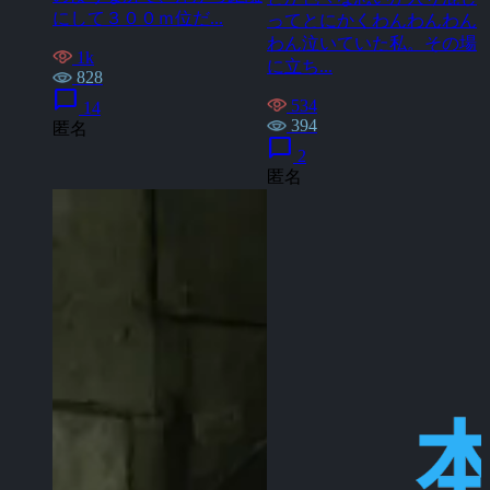
にして３００ｍ位だ...
ってとにかくわんわんわん
わん泣いていた私。その場
1k
に立ち...
828
chat_bubble
534
14
394
匿名
chat_bubble
2
匿名