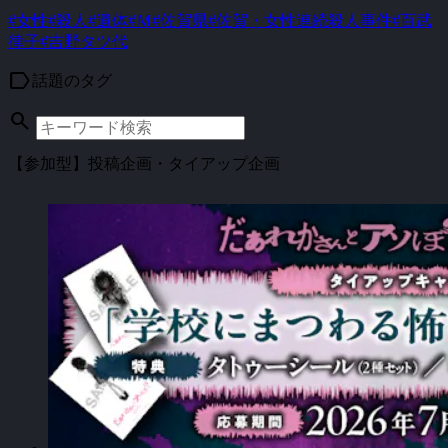
#女性
#殺人
#遺体
#Ｍ
#佐賀県
#佐賀・女性連続殺人事件
#百武
律子
#吉野タツ代
label
話題のタグ
search
【参加型】投稿企画・タイアップ企画