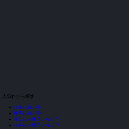
人気作から探す
注目の怖い話
新着の怖い話
昨日の人気ランキング
先週の人気ランキング