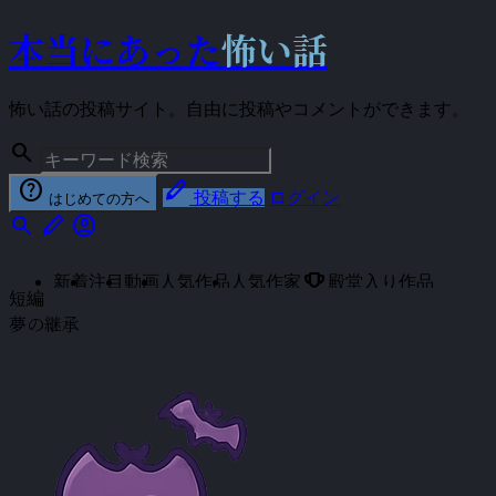
本当にあった
怖い話
怖い話の投稿サイト。自由に投稿やコメントができます。
search
help
stylus
投稿する
ログイン
はじめての方へ
search
stylus
account_circle
emoji_events
新着
注目
動画
人気作品
人気作家
殿堂入り作品
短編
夢の継承