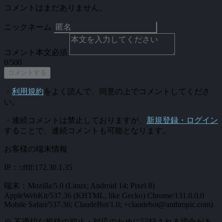
コメントはまだありません。
ニックネーム
コメント本文
必須
0/500
コメントする
・
利用規約
をよく読んで、同意の上でコメントしてくださ
い。
・連続コメントは禁止しておりますが、
新規登録・ログイン
することで、連続コメントも可能となります。
お客様の端末情報
IP：::ffff:172.30.1.35
端末：Mozilla/5.0 (Linux; Android 14; Pixel 8)
AppleWebKit/537.36 (KHTML, like Gecko) Chrome/131.0.0.0
Mobile Safari/537.36; ClaudeBot/1.0; +claudebot@anthropic.com)
※ 不適切な投稿の抑止・対応のために記録される場合があ