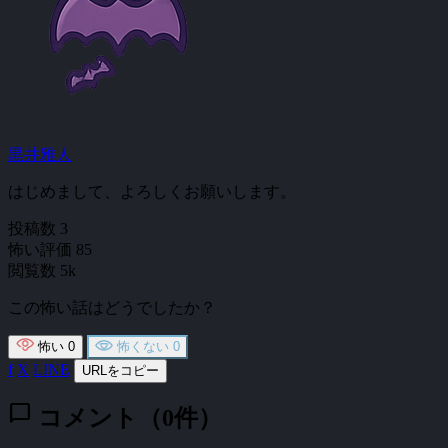
黒井雅人
はじめまして、よろしくお願いします。
投稿数
3
怖い評価
85
閲覧数
5k
この怖い話はどうでしたか？
怖い
0
怖くない
0
f
X
LINE
URLをコピー
chat_bubble
コメント（0件）