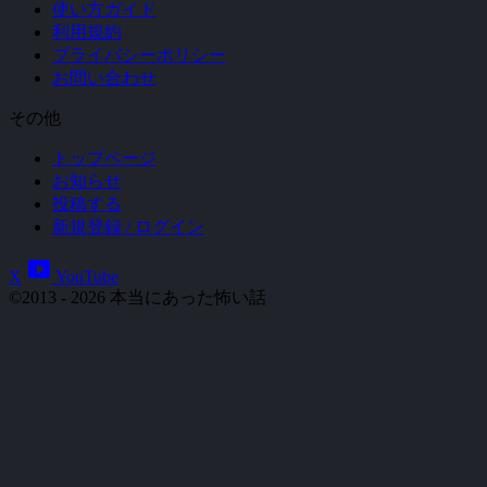
使い方ガイド
利用規約
プライバシーポリシー
お問い合わせ
その他
トップページ
お知らせ
投稿する
新規登録 / ログイン
smart_display
X
YouTube
©2013 - 2026 本当にあった怖い話