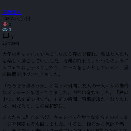
黒井雅人
2026年3月7日
0
0
chat_bubble
0
26 views
大学のキャンパスで過ごしたある春の夕暮れ、私は友人たち
と楽しく過ごしていました。授業が終わり、いつものように
カフェでおしゃべりしたり、ゲームをしたりしていると、帰
る時間が近づいてきました。
「そろそろ帰ろうか」と言った瞬間、友人の一人が私の携帯
にメッセージを送ってきました。内容は奇妙でした。「夢の
中で、私を見つけてね。」その瞬間、背筋が冷たくなりまし
た。何だろう、この違和感は。
友人たちに別れを告げ、キャンパスを歩きながらそのメッセ
ージを何度も考え直しました。すると、後ろから気配を感
じ、振り向くと先程まで一緒にいた友人Bが微笑みながら立