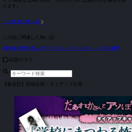
ります。
arrow_forward_ios
この作者の怖い話
この話に関連した怖い話
#夢
#春
#恐怖
#友人
#ナイフ
#メッセージ
#キャンバス
#継承
label
話題のタグ
search
【参加型】投稿企画・タイアップ企画