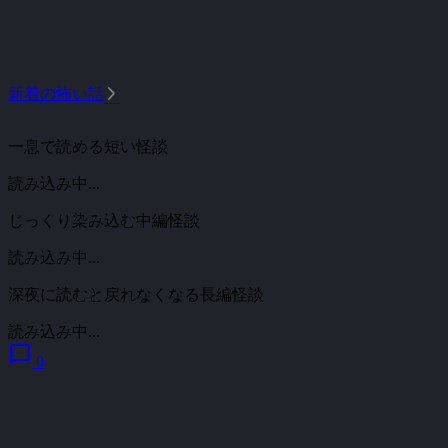
arrow_forward_ios
新着の怖い話
一息で読める短い怪談
読み込み中...
じっくり染み込む中編怪談
読み込み中...
深夜に読むと戻れなくなる長編怪談
読み込み中...
chat_bubble
0