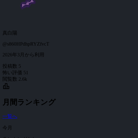
真白陽
@s860HPdhpRYZfvcT
2026年3月から利用
投稿数
5
怖い評価
51
閲覧数
2.6k
leaderboard
月間ランキング
一覧へ
今月