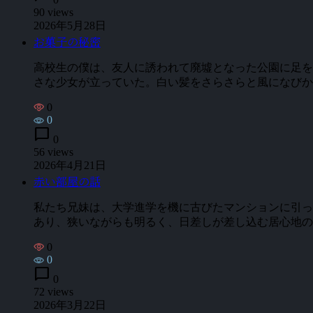
90 views
2026年5月28日
お菓子の秘密
高校生の僕は、友人に誘われて廃墟となった公園に足を
さな少女が立っていた。白い髪をさらさらと風になびか
0
0
chat_bubble
0
56 views
2026年4月21日
赤い部屋の話
私たち兄妹は、大学進学を機に古びたマンションに引っ
あり、狭いながらも明るく、日差しが差し込む居心地の
0
0
chat_bubble
0
72 views
2026年3月22日