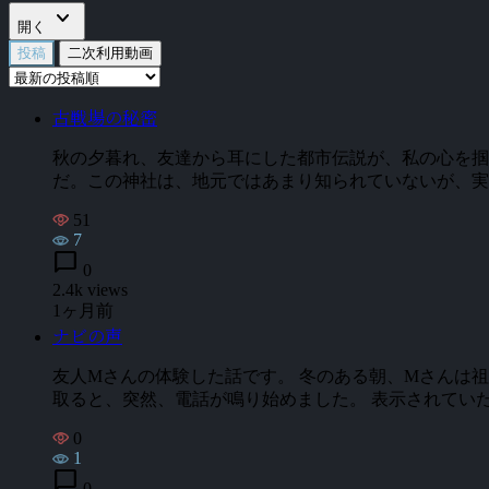
expand_more
開く
投稿
二次利用動画
古戦場の秘密
秋の夕暮れ、友達から耳にした都市伝説が、私の心を掴
だ。この神社は、地元ではあまり知られていないが、実際
51
7
chat_bubble
0
2.4k views
1ヶ月前
ナビの声
友人Mさんの体験した話です。 冬のある朝、Mさんは
取ると、突然、電話が鳴り始めました。 表示されていた
0
1
chat_bubble
0