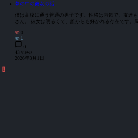
夢の中の彼女の話
僕は高校に通う普通の男子です。性格は内気で、友達も
さん。 彼女は明るくて、誰からも好かれる存在です。周
0
1
chat_bubble
0
43 views
2026年3月1日
1