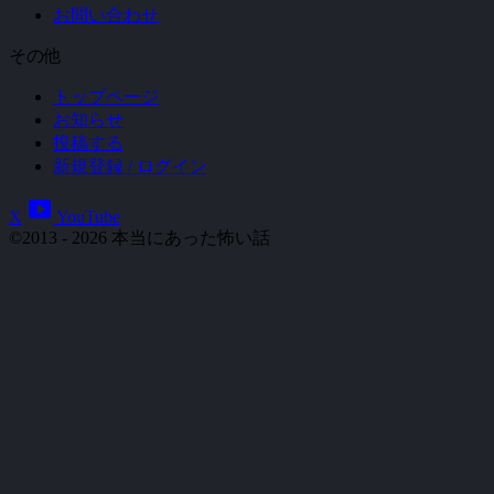
お問い合わせ
その他
トップページ
お知らせ
投稿する
新規登録 / ログイン
smart_display
X
YouTube
©2013 - 2026 本当にあった怖い話