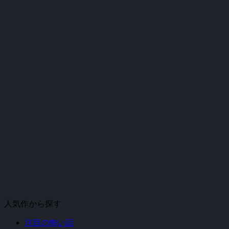
人気作から探す
注目の怖い話