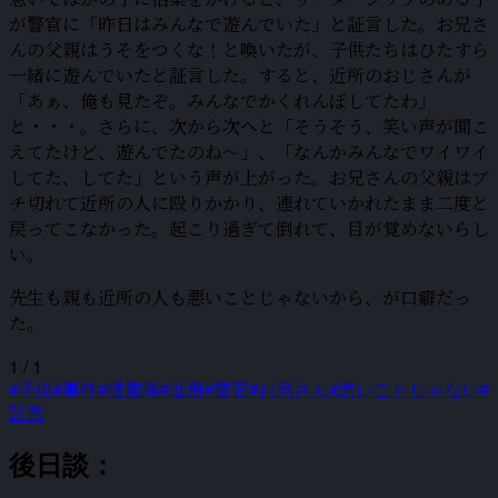
が警官に「昨日はみんなで遊んでいた」と証言した。お兄さ
んの父親はうそをつくな！と喚いたが、子供たちはひたすら
一緒に遊んでいたと証言した。すると、近所のおじさんが
「あぁ、俺も見たぞ。みんなでかくれんぼしてたわ」
と・・・。さらに、次から次へと「そうそう、笑い声が聞こ
えてたけど、遊んでたのね～」、「なんかみんなでワイワイ
してた、してた」という声が上がった。お兄さんの父親はブ
チ切れて近所の人に殴りかかり、連れていかれたまま二度と
戻ってこなかった。起こり過ぎて倒れて、目が覚めないらし
い。
先生も親も近所の人も悪いことじゃないから、が口癖だっ
た。
1 / 1
#子供
#事件
#捜索隊
#近所
#警官
#お兄さん
#悪いことじゃない
#
証言
後日談：