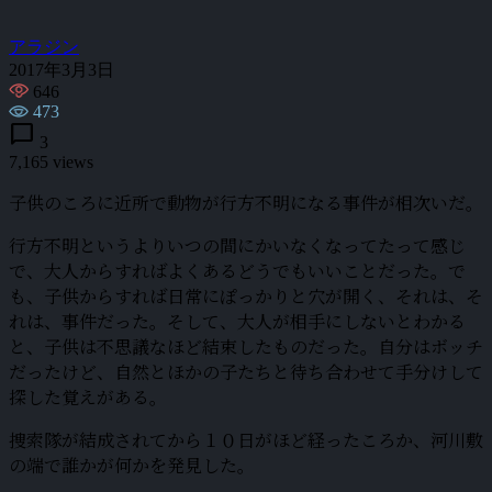
アラジン
2017年3月3日
646
473
chat_bubble
3
7,165 views
子供のころに近所で動物が行方不明になる事件が相次いだ。
行方不明というよりいつの間にかいなくなってたって感じ
で、大人からすればよくあるどうでもいいことだった。で
も、子供からすれば日常にぽっかりと穴が開く、それは、そ
れは、事件だった。そして、大人が相手にしないとわかる
と、子供は不思議なほど結束したものだった。自分はボッチ
だったけど、自然とほかの子たちと待ち合わせて手分けして
探した覚えがある。
捜索隊が結成されてから１０日がほど経ったころか、河川敷
の端で誰かが何かを発見した。