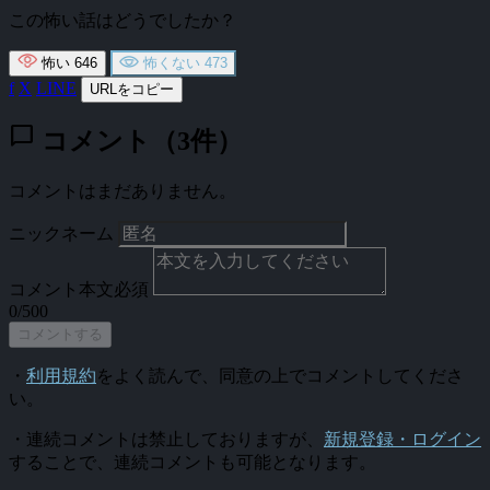
この怖い話はどうでしたか？
怖い
646
怖くない
473
f
X
LINE
URLをコピー
chat_bubble
コメント（3件）
コメントはまだありません。
ニックネーム
コメント本文
必須
0/500
コメントする
・
利用規約
をよく読んで、同意の上でコメントしてくださ
い。
・連続コメントは禁止しておりますが、
新規登録・ログイン
することで、連続コメントも可能となります。