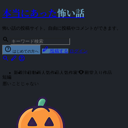
本当にあった
怖い話
怖い話の投稿サイト。自由に投稿やコメントができます。
search
help
stylus
投稿する
ログイン
はじめての方へ
search
stylus
account_circle
emoji_events
新着
注目
動画
人気作品
人気作家
殿堂入り作品
短編
悪いことじゃない