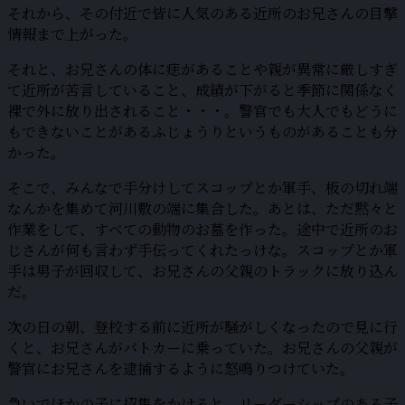
それから、その付近で皆に人気のある近所のお兄さんの目撃
情報まで上がった。
それと、お兄さんの体に痣があることや親が異常に厳しすぎ
て近所が苦言していること、成績が下がると季節に関係なく
裸で外に放り出されること・・・。警官でも大人でもどうに
もできないことがあるふじょうりというものがあることも分
かった。
そこで、みんなで手分けしてスコップとか軍手、板の切れ端
なんかを集めて河川敷の端に集合した。あとは、ただ黙々と
作業をして、すべての動物のお墓を作った。途中で近所のお
じさんが何も言わず手伝ってくれたっけな。スコップとか軍
手は男子が回収して、お兄さんの父親のトラックに放り込ん
だ。
次の日の朝、登校する前に近所が騒がしくなったので見に行
くと、お兄さんがパトカーに乗っていた。お兄さんの父親が
警官にお兄さんを逮捕するように怒鳴りつけていた。
急いでほかの子に招集をかけると、リーダーシップのある子