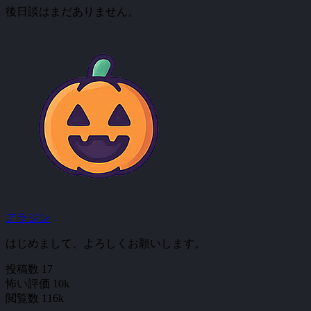
後日談はまだありません。
アラジン
はじめまして、よろしくお願いします。
投稿数
17
怖い評価
10k
閲覧数
116k