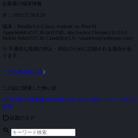
お客様の端末情報
IP：::ffff:172.30.0.20
端末：Mozilla/5.0 (Linux; Android 14; Pixel 8)
AppleWebKit/537.36 (KHTML, like Gecko) Chrome/131.0.0.0
Mobile Safari/537.36; ClaudeBot/1.0; +claudebot@anthropic.com)
※ 不適切な投稿の抑止・対応のために記録される場合があ
ります。
arrow_forward_ios
この作者の怖い話
この話に関連した怖い話
#子供
#事件
#捜索隊
#近所
#警官
#お兄さん
#悪いことじゃない
#
証言
label
話題のタグ
search