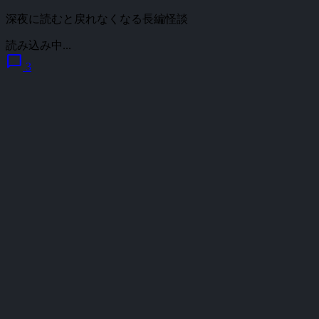
深夜に読むと戻れなくなる長編怪談
読み込み中...
chat_bubble
3