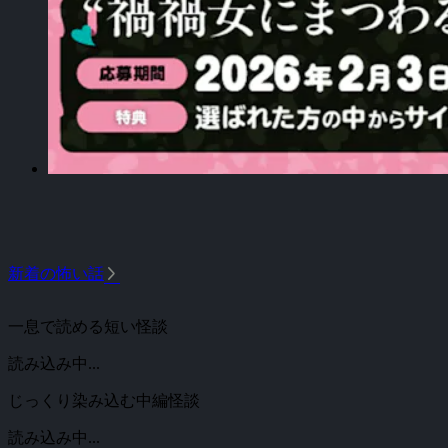
arrow_forward_ios
新着の怖い話
一息で読める短い怪談
読み込み中...
じっくり染み込む中編怪談
読み込み中...