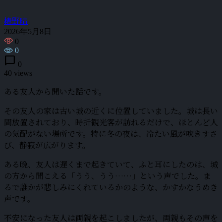
椿野晴
2026年5月8日
0
0
chat_bubble
0
40 views
ある友人から聞いた話です。
その友人の家は古い城の近くに位置していました。城は長い
間放置されており、時折観光客が訪れるだけで、ほとんど人
の気配がない場所です。特に冬の夜は、冷たい風が吹きすさ
び、静寂が広がります。
ある晩、友人は遅くまで起きていて、ふと耳にしたのは、城
の方から聞こえる「うう、うう……」という声でした。ま
るで誰かが悲しみにくれているかのような、かすかなうめき
声です。
不安になった友人は両親を起こしましたが、両親もその声を