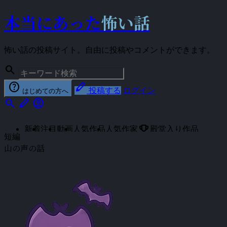
本当にあった
怖い話
怖い話の投稿サイト。自由に投稿やコメントができます。
search
help
stylus
投稿する
ログイン
はじめての方へ
search
stylus
account_circle
emoji_events
新着
注目
動画
人気作品
人気作家
殿堂入り作品
短編
山の声の話