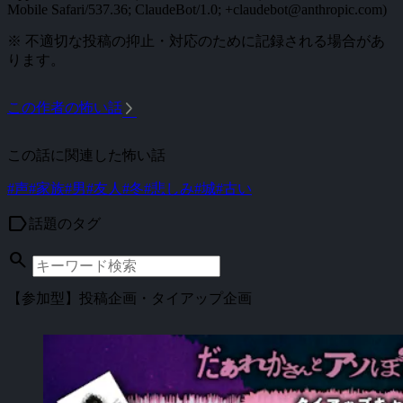
Mobile Safari/537.36; ClaudeBot/1.0; +claudebot@anthropic.com)
※ 不適切な投稿の抑止・対応のために記録される場合があ
ります。
arrow_forward_ios
この作者の怖い話
この話に関連した怖い話
#声
#家族
#男
#友人
#冬
#悲しみ
#城
#古い
label
話題のタグ
search
【参加型】投稿企画・タイアップ企画