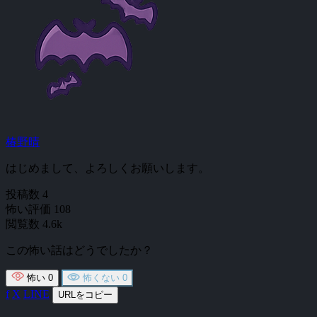
椿野晴
はじめまして、よろしくお願いします。
投稿数
4
怖い評価
108
閲覧数
4.6k
この怖い話はどうでしたか？
怖い
0
怖くない
0
f
X
LINE
URLをコピー