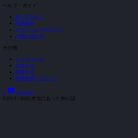
ヘルプ・ガイド
使い方ガイド
利用規約
プライバシーポリシー
お問い合わせ
その他
トップページ
お知らせ
投稿する
新規登録 / ログイン
smart_display
X
YouTube
©2013 - 2026 本当にあった怖い話