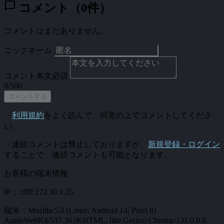
chat_bubble
コメント（0件）
コメントはまだありません。
ニックネーム
コメント本文
必須
0/500
コメントする
・
利用規約
をよく読んで、同意の上でコメントしてくださ
い。
・連続コメントは禁止しておりますが、
新規登録・ログイン
することで、連続コメントも可能となります。
お客様の端末情報
IP：::ffff:172.30.1.35
端末：Mozilla/5.0 (Linux; Android 14; Pixel 8)
AppleWebKit/537.36 (KHTML, like Gecko) Chrome/131.0.0.0