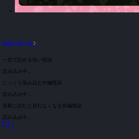
arrow_forward_ios
新着の怖い話
一息で読める短い怪談
読み込み中...
じっくり染み込む中編怪談
読み込み中...
深夜に読むと戻れなくなる長編怪談
読み込み中...
chat_bubble
0