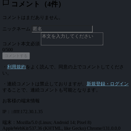
chat_bubble
コメント（4件）
コメントはまだありません。
ニックネーム
コメント本文
必須
0/500
コメントする
・
利用規約
をよく読んで、同意の上でコメントしてくださ
い。
・連続コメントは禁止しておりますが、
新規登録・ログイン
することで、連続コメントも可能となります。
お客様の端末情報
IP：::ffff:172.30.1.35
端末：Mozilla/5.0 (Linux; Android 14; Pixel 8)
AppleWebKit/537.36 (KHTML, like Gecko) Chrome/131.0.0.0