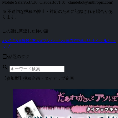
Mobile Safari/537.36; ClaudeBot/1.0; +claudebot@anthropic.com)
※ 不適切な投稿の抑止・対応のために記録される場合があ
ります。
この話に関連した怖い話
#女性
#Ａ
#自殺
#友人
#マンション
#浴衣
#中学
#リサイクルショ
ップ
label
話題のタグ
search
【参加型】投稿企画・タイアップ企画