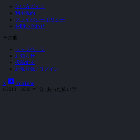
使い方ガイド
利用規約
プライバシーポリシー
お問い合わせ
その他
トップページ
お知らせ
投稿する
新規登録 / ログイン
smart_display
X
YouTube
©2013 - 2026 本当にあった怖い話