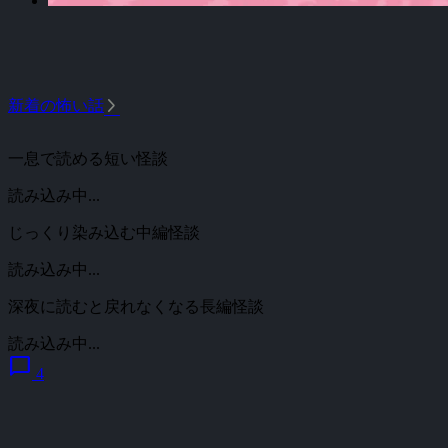
arrow_forward_ios
新着の怖い話
一息で読める短い怪談
読み込み中...
じっくり染み込む中編怪談
読み込み中...
深夜に読むと戻れなくなる長編怪談
読み込み中...
chat_bubble
4