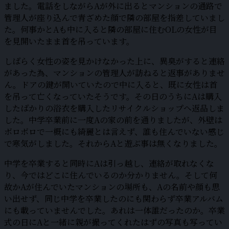
ました。電話をしながらAが外に出るとマンションの通路で
管理人が座り込んで青ざめた顔で隣の部屋を指差していまし
た。何事かとAも中に入ると隣の部屋に住むOLの女性が目
を見開いたまま首を吊っています。
しばらく女性の姿を見かけなかった上に、異臭がすると連絡
があった為、マンションの管理人が訪ねると返事がありませ
ん。ドアの鍵が開いていたので中に入ると、既に女性は首
を吊って亡くなっていたそうです。その日のうちにAは購入
したばかりの浴衣を購入したリサイクルショップへ返品しま
した。中学卒業前に一度Aの家の前を通りましたが、外壁は
ボロボロで一概にも綺麗とは言えず、誰も住んでいない感じ
で寒気がしました。それからAと遊ぶ事は無くなりました。
中学を卒業すると同時にAは引っ越し、連絡が取れなくな
り、今ではどこに住んでいるのか分かりません。そして何
故かAが住んでいたマンションの場所も、Aの名前や顔も思
い出せず、同じ中学を卒業したのにも関わらず卒業アルバム
にも載っていませんでした。あれは一体誰だったのか。卒業
式の日にAと一緒に親が撮ってくれたはずの写真も写ってい