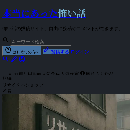
本当にあった
怖い話
怖い話の投稿サイト。自由に投稿やコメントができます。
search
help
stylus
投稿する
ログイン
はじめての方へ
search
stylus
account_circle
emoji_events
新着
注目
動画
人気作品
人気作家
殿堂入り作品
短編
リサイクルショップ
匿名