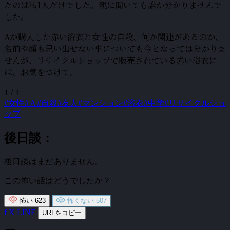
たのは私1人だけでした。親に聞いても誰か分かりませんで
した。
Aが購入した赤い浴衣と女性の自殺、何か関連があるのか、
名前や顔も思い出せない事についても今となっては分かりま
せんが、リサイクルショップで販売されている赤い浴衣に
は、お気をつけて。
1 / 1
#女性
#Ａ
#自殺
#友人
#マンション
#浴衣
#中学
#リサイクルショ
ップ
後日談：
後日談はまだありません。
この怖い話はどうでしたか？
怖い
623
怖くない
507
f
X
LINE
URLをコピー