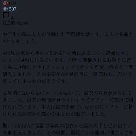
623
507
chat_bubble
4
11,585 views
中学生の時に友人が体験した不思議な話です。友人の名前を
Aとしましょう。
Aは私の家から歩いて5分ほどの所にある白くて綺麗なマン
ションの4階に住んでいます。地元で開催されるお祭りに行
く為に近所のリサイクルショップで赤くて可愛い浴衣を一着
購入しました。その浴衣をAが見た時に一目惚れし、思わず
買ってしまったのだそうです。
お昼頃にAから私にメールが届いて、浴衣の写真が送られて
きました。浴衣の模様が見やすいようにソファーに広げて掛
けられています。本人は浴衣を着ていないのにソファーに掛
けられた浴衣から誰かの手と足が出ていました。
驚いた私はAに電話で写真の浴衣から誰かの手と足が出てい
る事を伝えました。その瞬間、電話口から悲鳴が聞こえてき