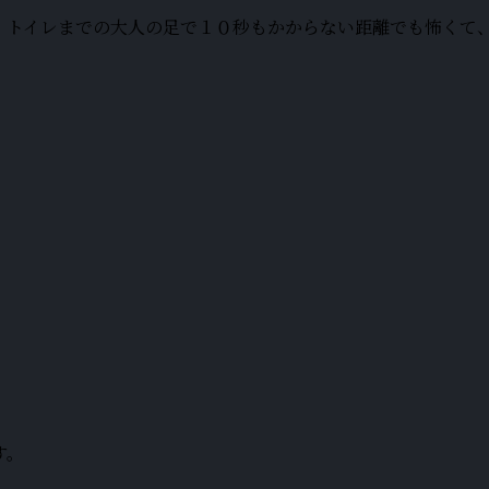
、トイレまでの大人の足で１０秒もかからない距離でも怖くて
す。