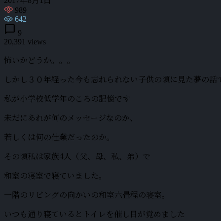
2017年8月1日
989
642
chat_bubble
9
20,391 views
怖いかどうか。。。
しかし３０年経った今も忘れられない子供の頃に見た夢の話
私が小学校低学年のころの記憶です
未だにあれが何のメッセージなのか、
若しくは何の仕業だったのか。
その頃私は家族4人（父、母、私、弟）で
和室の寝室で寝ていました。
一階のリビングの向かいの和室六畳程の寝室。
いつも通り寝ているとトイレを催し目が覚めました