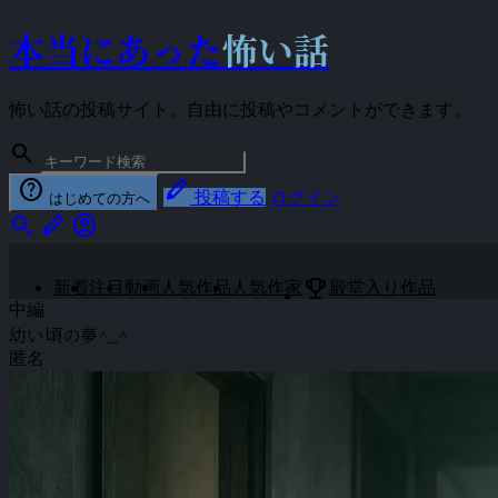
本当にあった
怖い話
怖い話の投稿サイト。自由に投稿やコメントができます。
search
help
stylus
投稿する
ログイン
はじめての方へ
search
stylus
account_circle
emoji_events
新着
注目
動画
人気作品
人気作家
殿堂入り作品
中編
幼い頃の夢^_^
匿名