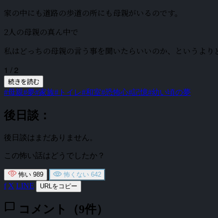
家の中にも道路の歩道の所にも母親がいるのです。
2人の母親の真ん中で
私はどっちの母親の言う事を聞いたらいいのか、というより
1 / 2
続きを読む
#母親
#夢
#家族
#トイレ
#和室
#恐怖心
#記憶
#幼い頃の夢
後日談：
後日談はまだありません。
この怖い話はどうでしたか？
怖い
989
怖くない
642
f
X
LINE
URLをコピー
chat_bubble
コメント（9件）