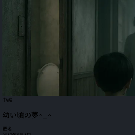
中編
幼い頃の夢^_^
匿名