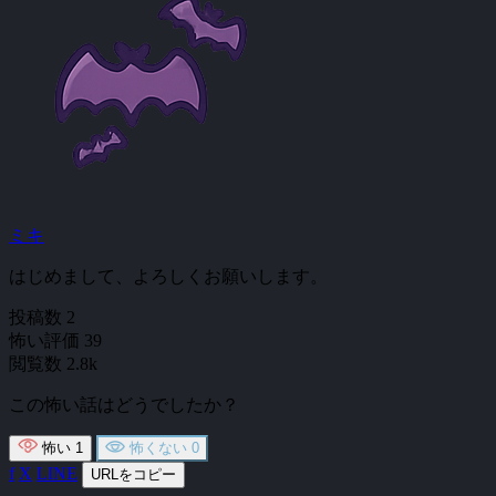
ミキ
はじめまして、よろしくお願いします。
投稿数
2
怖い評価
39
閲覧数
2.8k
この怖い話はどうでしたか？
怖い
1
怖くない
0
f
X
LINE
URLをコピー