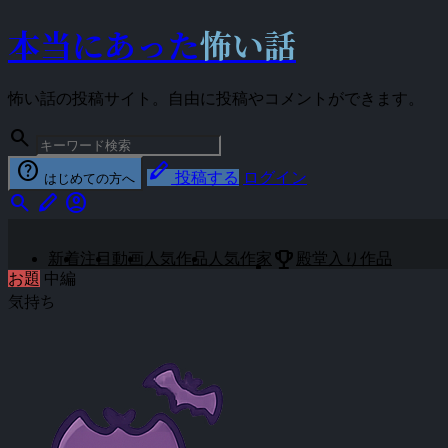
本当にあった
怖い話
怖い話の投稿サイト。自由に投稿やコメントができます。
search
help
stylus
投稿する
ログイン
はじめての方へ
search
stylus
account_circle
emoji_events
新着
注目
動画
人気作品
人気作家
殿堂入り作品
お題
中編
気持ち