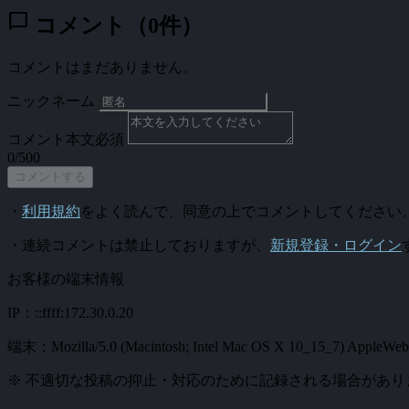
chat_bubble
コメント（0件）
コメントはまだありません。
ニックネーム
コメント本文
必須
0/500
コメントする
・
利用規約
をよく読んで、同意の上でコメントしてください
・連続コメントは禁止しておりますが、
新規登録・ログイン
お客様の端末情報
IP：::ffff:172.30.0.20
端末：Mozilla/5.0 (Macintosh; Intel Mac OS X 10_15_7) AppleWebKi
※ 不適切な投稿の抑止・対応のために記録される場合があり