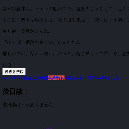
奈々は昼休み、トイレで吐いてた。泣き声じゃなくて、吐く
その日、奈々は早退した。次の日も来ない。先生は「体調」
帰り道、美月が言った。
「やっぱ一番落ち着くの、あんただわ」
嬉しいのに、なんか寒い。だって、落ち着くって言い方、必
1 / 2
続きを読む
#恐怖
#友情
#孤立
#嫉妬
#禍禍女
#美月
#奈々
#策略
#学校生活
後日談：
後日談はまだありません。