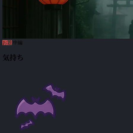
お題
中編
気持ち