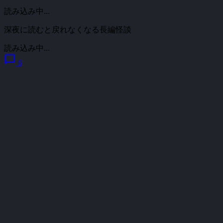
読み込み中...
深夜に読むと戻れなくなる長編怪談
読み込み中...
chat_bubble
6