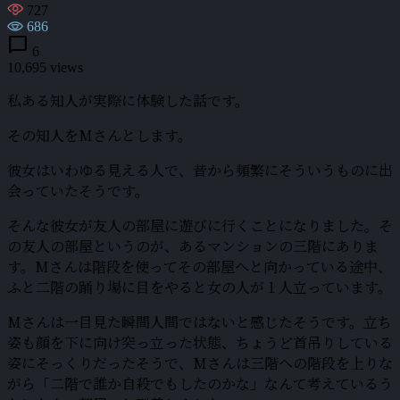
727
686
chat_bubble
6
10,695 views
私ある知人が実際に体験した話です。
その知人をMさんとします。
彼女はいわゆる見える人で、昔から頻繁にそういうものに出
会っていたそうです。
そんな彼女が友人の部屋に遊びに行くことになりました。そ
の友人の部屋というのが、あるマンションの三階にありま
す。Mさんは階段を使ってその部屋へと向かっている途中、
ふと二階の踊り場に目をやると女の人が１人立っています。
Mさんは一目見た瞬間人間ではないと感じたそうです。立ち
姿も顔を下に向け突っ立った状態、ちょうど首吊りしている
姿にそっくりだったそうで、Mさんは三階への階段を上りな
がら「二階で誰か自殺でもしたのかな」なんて考えているう