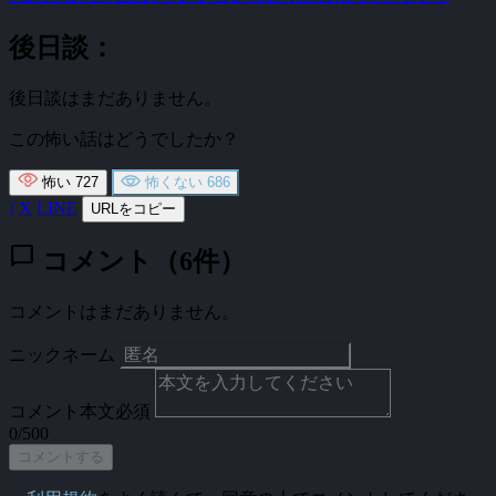
後日談：
後日談はまだありません。
この怖い話はどうでしたか？
怖い
727
怖くない
686
f
X
LINE
URLをコピー
chat_bubble
コメント（6件）
コメントはまだありません。
ニックネーム
コメント本文
必須
0/500
コメントする