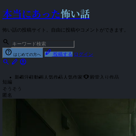
本当にあった
怖い話
怖い話の投稿サイト。自由に投稿やコメントができます。
search
help
stylus
投稿する
ログイン
はじめての方へ
search
stylus
account_circle
emoji_events
新着
注目
動画
人気作品
人気作家
殿堂入り作品
短編
そうそう
匿名