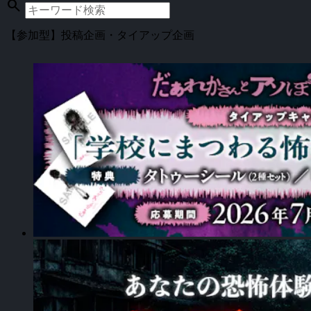
search
【参加型】投稿企画・タイアップ企画