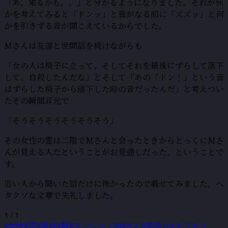
「あ、来るかも。。」と分かるようになりました。それが何
かを考えてみると「ドンッ」と音がなる前に「ズズッ」と何
かを引きずる音が聞こえているからでした。
Mさんは友達と世間話を続けながらも
「女の人は椅子に立って、そしてそれを最後にずらして落下
して、自殺したんだな」とそして「あの「ドン！」という音
はずらした椅子から落下した時の音だったんだ」と考えつい
たその瞬間耳元で
「そうそうそうそうそうそう」
その女性の霊は二階でMさんと会ったときからとっくにMさ
んが見える人だということがお見通しだった、ということで
す。
近い人から聞いた話だけに怖かったので載せてみました。ヘ
タクソな文章で失礼しました。
1 / 1
#女性
#霊
#音
#自殺
#マンション
#Mさん
#首吊り
#そうそう