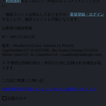
・
利用規約
をよく読んで、同意の上でコメントしてくださ
い。
・連続コメントは禁止しておりますが、
新規登録・ログイン
することで、連続コメントも可能となります。
お客様の端末情報
IP：::ffff:172.30.0.20
端末：Mozilla/5.0 (Linux; Android 14; Pixel 8)
AppleWebKit/537.36 (KHTML, like Gecko) Chrome/131.0.0.0
Mobile Safari/537.36; ClaudeBot/1.0; +claudebot@anthropic.com)
※ 不適切な投稿の抑止・対応のために記録される場合があ
ります。
この話に関連した怖い話
#女性
#霊
#音
#自殺
#マンション
#Mさん
#首吊り
#そうそう
label
話題のタグ