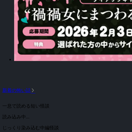
arrow_forward_ios
新着の怖い話
一息で読める短い怪談
読み込み中...
じっくり染み込む中編怪談