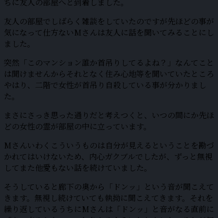
ちに友人の部屋へと到着しました。
友人の部屋でしばらく雑談をしていたのですが先ほどの事が
気になって仕方ないMさんは友人に話を聞いてみることにし
ました。
突然「このマンション誰か首吊りしてるよね？」なんてこと
は聞けませんからそれとなく住み心地等を聞いていたところ
やはり、二階で女性が首吊り自殺している事が分かりまし
た。
まさにさっき思った通りだと考えつくと、いつの間にか先ほ
どの女性の霊が部屋の中に立っています。
Mさんいわくこういうものは自分が見えるということを勘づ
かれてはいけないため、内心ガクブルでしたが、ずっと無視
してまた他愛もない話を続けていました。
そうしていると廊下の奥から「ドンッ」という音が聞こえて
きます。無視し続けていても執拗に聞こえてきます。それを
繰り返しているうちにMさんは「ドンッ」と音がなる直前に