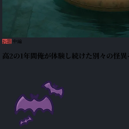
お題
中編
高2の1年間俺が体験し続けた別々の怪異