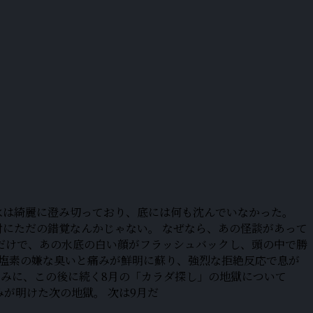
水は綺麗に澄み切っており、底には何も沈んでいなかった。
対にただの錯覚なんかじゃない。 なぜなら、あの怪談があって
だけで、あの水底の白い顔がフラッシュバックし、頭の中で勝
だ塩素の嫌な臭いと痛みが鮮明に蘇り、強烈な拒絶反応で息が
なみに、この後に続く8月の「カラダ探し」の地獄について
が明けた次の地獄。 次は9月だ