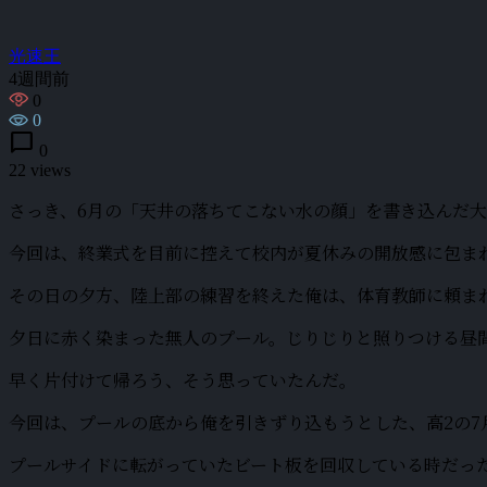
光速王
4週間前
0
0
chat_bubble
0
22 views
さっき、6月の「天井の落ちてこない水の顔」を書き込んだ大
今回は、終業式を目前に控えて校内が夏休みの開放感に包ま
その日の夕方、陸上部の練習を終えた俺は、体育教師に頼ま
夕日に赤く染まった無人のプール。じりじりと照りつける昼
早く片付けて帰ろう、そう思っていたんだ。
今回は、プールの底から俺を引きずり込もうとした、高2の7
プールサイドに転がっていたビート板を回収している時だっ