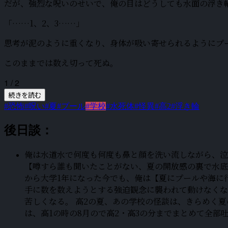
だが、強烈な呪いのせいで、俺の目はどうしても水面の浮き
「……1、2、3……」
思考が泥のように重くなり、身体が吸い寄せられるようにプ
このままでは数え切って死ぬ。
1 / 2
続きを読む
#恐怖
#呪い
#夏
#プール
#学校
#水死体
#怪異
#高2
#浮き輪
後日談：
俺は水道水で何度も何度も鼻と顔を洗い流しながら、泣
【噂すら誰も聞いたことがない、夏の開放感の裏で水底
から大学1年になった今でも、俺は【夏にプールや海に
手に数を数えようとする強迫観念に襲われて動けなくな
苦しくなる。 高2の夏、あの学校の怪談は、きらめく
は、高1の時の8月ので高2・高3の分までまとめて全部