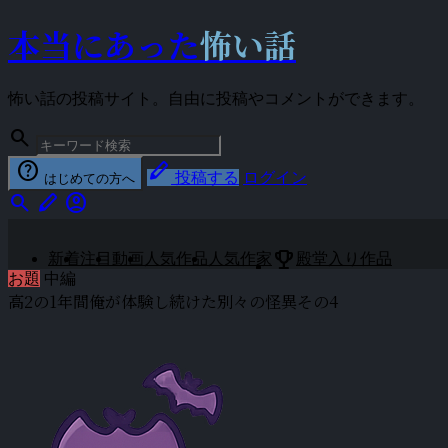
本当にあった
怖い話
怖い話の投稿サイト。自由に投稿やコメントができます。
search
help
stylus
投稿する
ログイン
はじめての方へ
search
stylus
account_circle
emoji_events
新着
注目
動画
人気作品
人気作家
殿堂入り作品
お題
中編
高2の1年間俺が体験し続けた別々の怪異その4