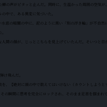
た蝉の声がピタッと止んだ。同時に、生温かった周囲の空気が
ルの中で、ある異変に気づいた。
い水底の暗闇の中に、泥のように黒い「別の浮き輪」が不自然
た。
な人間の顔が、じっとこちらを見上げていたんだ。そいつと目
が弾け飛んだ。
数を、【絶対に頭の中で数えてはいけない（カウントしようと
ら、その瞬間に思考を完全にロックされ、そのまま足首を掴まれ