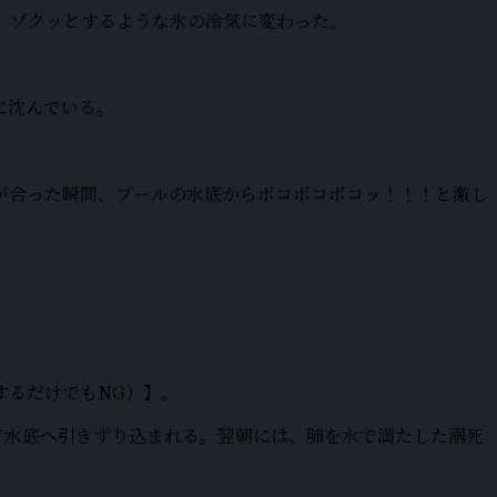
、ゾクッとするような氷の冷気に変わった。
に沈んでいる。
が合った瞬間、プールの水底からボコボコボコッ！！！と激し
するだけでもNG）】。
て水底へ引きずり込まれる。翌朝には、肺を水で満たした溺死