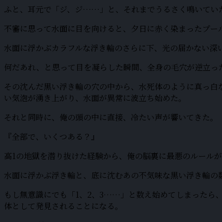
ふと、耳元で「ジ、ジ……」と、それまでうるさく鳴いてい
不審に思って水面に目を向けると、夕日に赤く染まったプー
水面に浮かぶカラフルな浮き輪のさらに下、光の届かない深
何だあれ、と思って目を凝らした瞬間、全身の毛穴が逆立っ
その沈んだ黒い浮き輪の穴の中から、水死体のように真っ白
い気泡が湧き上がり、水面が異常に波立ち始めた。
それと同時に、俺の頭の中に直接、冷たい声が響いてきた。
『全部で、いくつある？』
高1の地獄を潜り抜けた経験から、俺の脳裏に最悪のルール
水面に浮かぶ浮き輪と、底に沈むあの不気味な黒い浮き輪の
もし無意識にでも「1、2、3……」と数え始めてしまった
体として発見されることになる。