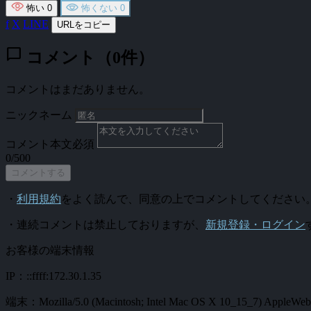
怖い
0
怖くない
0
f
X
LINE
URLをコピー
chat_bubble
コメント（0件）
コメントはまだありません。
ニックネーム
コメント本文
必須
0/500
コメントする
・
利用規約
をよく読んで、同意の上でコメントしてください
・連続コメントは禁止しておりますが、
新規登録・ログイン
お客様の端末情報
IP：::ffff:172.30.1.35
端末：Mozilla/5.0 (Macintosh; Intel Mac OS X 10_15_7) AppleWebKi