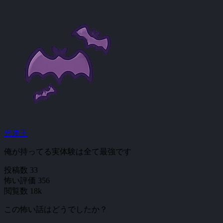
光速王
俺が持ってる実体験は全て最強です
投稿数
33
怖い評価
356
閲覧数
18k
この怖い話はどうでしたか？