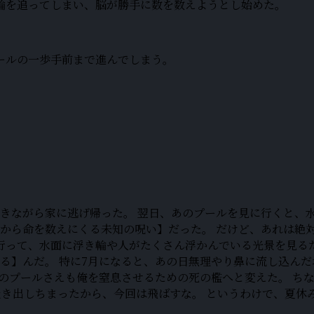
輪を追ってしまい、脳が勝手に数を数えようとし始めた。
ールの一歩手前まで進んでしまう。
きながら家に逃げ帰った。 翌日、あのプールを見に行くと、
から命を数えにくる未知の呪い】だった。 だけど、あれは絶
行って、水面に浮き輪や人がたくさん浮かんでいる光景を見る
る】んだ。 特に7月になると、あの日無理やり鼻に流し込ん
夏のプールさえも俺を窒息させるための死の檻へと変えた。 ち
吐き出しちまったから、今回は飛ばすな。 というわけで、夏休み