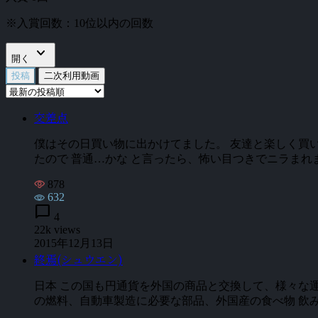
※入賞回数：10位以内の回数
expand_more
開く
投稿
二次利用動画
交差点
僕はその日買い物に出かけてました。 友達と楽しく買
たので 普通…かな と言ったら、怖い目つきでニラまれま
878
632
chat_bubble
4
22k views
2015年12月13日
終焉(シュウエン)
日本 この国も円通貨を外国の商品と交換して、様々な
の燃料、自動車製造に必要な部品、外国産の食べ物 飲み