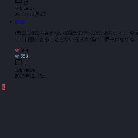
chat_bubble
15
59k views
2015年12月8日
秘密
僕には誰にも言えない秘密がひとつだけあります。 今回
てて自慢できることもない そんな僕に、夢中になれること
598
553
chat_bubble
5
19k views
2015年12月5日
1