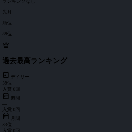
ランキングなし
先月
順位
88位
crown
過去最高ランキング
today
デイリー
38
位
入賞
0
回
date_range
週間
—
入賞
0
回
calendar_month
月間
83
位
入賞
0
回