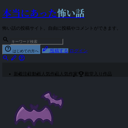
本当にあった
怖い話
怖い話の投稿サイト。自由に投稿やコメントができます。
search
help
stylus
投稿する
ログイン
はじめての方へ
search
stylus
account_circle
emoji_events
新着
注目
動画
人気作品
人気作家
殿堂入り作品