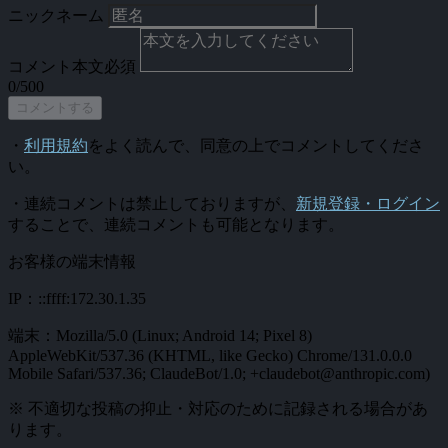
ニックネーム
コメント本文
必須
0/500
コメントする
・
利用規約
をよく読んで、同意の上でコメントしてくださ
い。
・連続コメントは禁止しておりますが、
新規登録・ログイン
することで、連続コメントも可能となります。
お客様の端末情報
IP：::ffff:172.30.1.35
端末：Mozilla/5.0 (Linux; Android 14; Pixel 8)
AppleWebKit/537.36 (KHTML, like Gecko) Chrome/131.0.0.0
Mobile Safari/537.36; ClaudeBot/1.0; +claudebot@anthropic.com)
※ 不適切な投稿の抑止・対応のために記録される場合があ
ります。