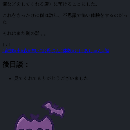
備などをしてくれる店）に預けることにした。
これをきっかけに僕は数年、不思議で怖い体験をするのだっ
た
それはまた別の話,,,,,
1 / 1
#家族
#車
#森
#怖い
#お母さん
#体験
#おばあちゃん
#熊
後日談：
見てくれてありがとうございました