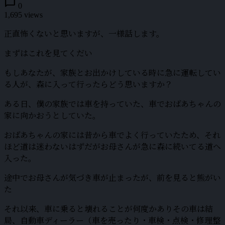
chat_bubble
0
1,695 views
正直怖くないと思いますが、一様話します。
まずはこれを見てくだい
もしあなたが、家族とお出かけしている時に急に運転してい
る人が、森に入って行ったらどう思いますか？
ある日、僕の家族では車を持っていた、車でおばあちゃんの
家に向かおうとしていた。
おばあちゃんの家には昔から車でよく行っていたため、それ
ほど道は迷わないはずだがお母さんが急に森に続いてる道へ
入った。
途中でお母さんが気づき車が止まったが、前を見ると熊がい
た
それ以来、車に乗ると壊れることが何度かありその車は結
局、自動車ディーラー（車を売ったり・車検・点検・修理整