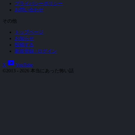
プライバシーポリシー
お問い合わせ
その他
トップページ
お知らせ
投稿する
新規登録 / ログイン
smart_display
X
YouTube
©2013 - 2026 本当にあった怖い話