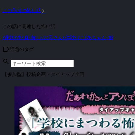
arrow_forward_ios
この作者の怖い話
この話に関連した怖い話
#家族
#車
#森
#怖い
#お母さん
#体験
#おばあちゃん
#熊
label
話題のタグ
search
【参加型】投稿企画・タイアップ企画