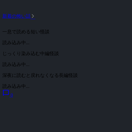
arrow_forward_ios
新着の怖い話
一息で読める短い怪談
読み込み中...
じっくり染み込む中編怪談
読み込み中...
深夜に読むと戻れなくなる長編怪談
読み込み中...
chat_bubble
0