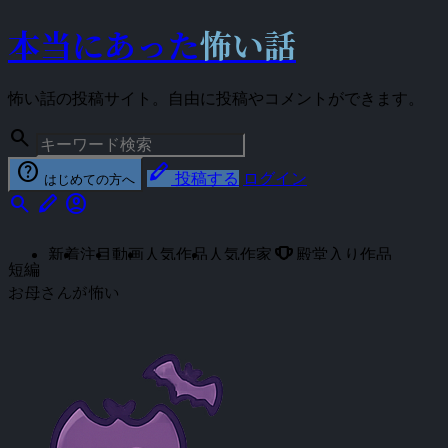
本当にあった
怖い話
怖い話の投稿サイト。自由に投稿やコメントができます。
search
help
stylus
投稿する
ログイン
はじめての方へ
search
stylus
account_circle
emoji_events
新着
注目
動画
人気作品
人気作家
殿堂入り作品
短編
お母さんが怖い