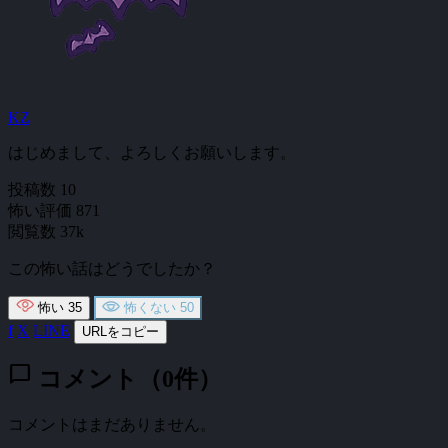
KZ
はじめまして、よろしくお願いします。
投稿数
10
怖い評価
871
閲覧数
37k
この怖い話はどうでしたか？
怖い
35
怖くない
50
f
X
LINE
URLをコピー
chat_bubble
コメント（0件）
コメントはまだありません。