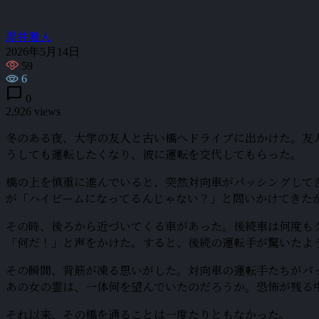
黒井雅人
2026年5月14日
59
6
chat_bubble
0
2,926 views
冬のある夜、大学の友人と古い橋へドライブに出かけた。友
うしても運転したくなり、彼に運転を交代してもらった。
橋の上を慎重に進んでいると、突然対向車がパッシングして
が「ハイビームになってるんじゃない？」と問いかけてきた
その時、後ろから近づいてくる車があった。後続車は何度も
「何だ！」と声をかけた。すると、後続の運転手が驚いたよ
その瞬間、背筋が凍る思いがした。対向車の運転手たちがパ
あの女の霊は、一体何を望んでいたのだろうか。恐怖が残る
それ以来、その橋を通ることは一度たりともなかった。