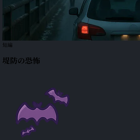
短編
堤防の恐怖