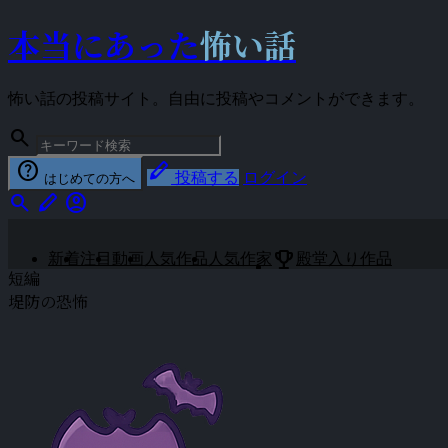
本当にあった
怖い話
怖い話の投稿サイト。自由に投稿やコメントができます。
search
help
stylus
投稿する
ログイン
はじめての方へ
search
stylus
account_circle
emoji_events
新着
注目
動画
人気作品
人気作家
殿堂入り作品
短編
堤防の恐怖