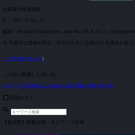
お客様の端末情報
IP：::ffff:172.30.1.35
端末：Mozilla/5.0 (Macintosh; Intel Mac OS X 10_15_7) AppleWebKi
※ 不適切な投稿の抑止・対応のために記録される場合があり
arrow_forward_ios
この作者の怖い話
この話に関連した怖い話
#ドライブ
#恐怖
#友人
#橋
#女の霊
#運転
#堤防
#冬の夜
label
話題のタグ
search
【参加型】投稿企画・タイアップ企画