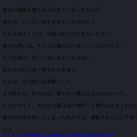
彼女の視線を感じるのが恐ろしかったからだ。
彼女は、いったい何を求めていたのだろう。
それを知ることは、今後の私にはできないだろう。
彼女の思いは、今もこの橋の上に残っているのだろう。
その恐怖は、決して消え去ることはない。
私たちの心に深く刻まれたままで。
それが、冬の夜の出来事だった。
その時から、私たちは二度とあの橋には近づかなかった。
もしかすると、あの女の霊は他の場所にも現れるかもしれな
彼女の存在を知ってしまった私たちは、運転するたびに不安
1 / 1
#ドライブ
#恐怖
#友人
#橋
#女の霊
#運転
#堤防
#冬の夜