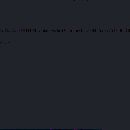
t/537.36 (KHTML, like Gecko) Chrome/131.0.0.0 Safari/537.36; Cl
ます。