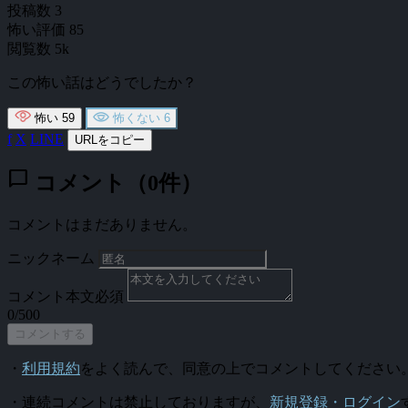
投稿数
3
怖い評価
85
閲覧数
5k
この怖い話はどうでしたか？
怖い
59
怖くない
6
f
X
LINE
URLをコピー
chat_bubble
コメント（0件）
コメントはまだありません。
ニックネーム
コメント本文
必須
0/500
コメントする
・
利用規約
をよく読んで、同意の上でコメントしてください
・連続コメントは禁止しておりますが、
新規登録・ログイン