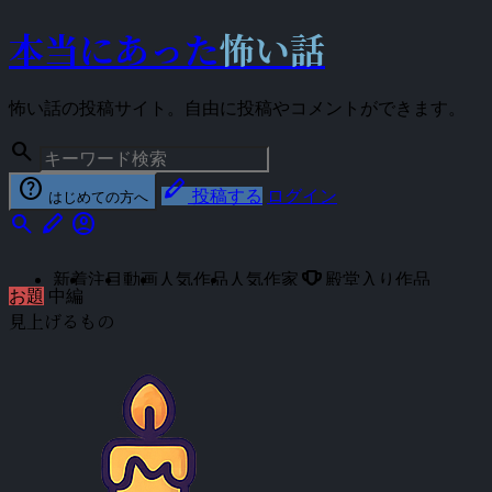
本当にあった
怖い話
怖い話の投稿サイト。自由に投稿やコメントができます。
search
help
stylus
投稿する
ログイン
はじめての方へ
search
stylus
account_circle
emoji_events
新着
注目
動画
人気作品
人気作家
殿堂入り作品
お題
中編
見上げるもの