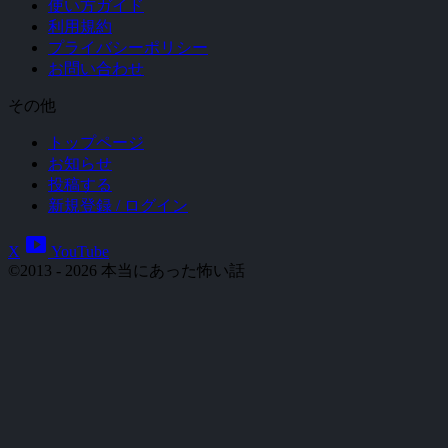
使い方ガイド
利用規約
プライバシーポリシー
お問い合わせ
その他
トップページ
お知らせ
投稿する
新規登録 / ログイン
smart_display
X
YouTube
©2013 - 2026 本当にあった怖い話