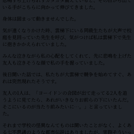
悲鳴すら上げられずガタガタ震えていると、その目から出て
いる手がこちらに向かって伸びてきました。
身体は固まって動きませんでした。
気が遠くなりかけた時、雲梯下にいる同級生たちが大声で校
庭を見回っていた先生を呼び、気がつけば私は雲梯下で先生
に抱きかかえられていました。
みんな泣きながら私の心配をしてくれて、先に悲鳴を上げた
友人も泣きそうな顔で私の手を握っていました。
後日聞いた話では、私たちが大雲梯で競争を始めてすぐ、あ
れは突然現れたそうです。
友人の1人は、「ヨーイドンの合図が出て走ってる2人を追
うように見てたら、あれがいきなりお前らの下にいたんだ。
そこにいるのが当たり前みたいに…。」と言っていまし
た。
それまで学校の怪異なんてものは聞いたことがなく、よくあ
る七不思議のような都市伝説はありましたが、実際そういっ