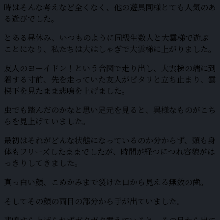
時はそんな考えなど全くなく、他の遊具同様とても人気のあ
る遊びでした。
とある昼休み、いつものように同級生数人と大雲梯で遊ぶ
ことになり、私たちは大はしゃぎで大雲梯に上がりました。
友人のヨーイドン！という合図で走り出し、大雲梯の端に到
着する寸前、先を走っていた友人がピタリと立ち止まり、雲
梯下を見たまま悲鳴を上げました。
虫でも踏んだのかなと思い足元を見ると、異様なものがこち
らを見上げていました。
最初はそれがどんな状態になっているのか分からず、頭も身
体もフリーズしたままでしたが、時間が経つにつれ容貌がは
っきりしてきました。
真っ白い顔、こめかみまで裂けた口から見える無数の歯。
そしてその顔の両目の部分から手が出ていました。