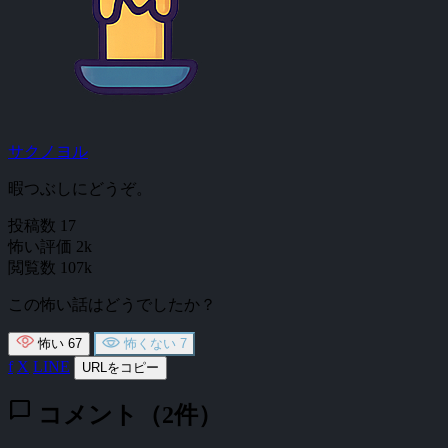
サクノヨル
暇つぶしにどうぞ。
投稿数
17
怖い評価
2k
閲覧数
107k
この怖い話はどうでしたか？
怖い
67
怖くない
7
f
X
LINE
URLをコピー
chat_bubble
コメント（2件）