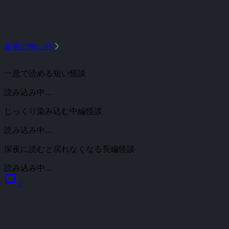
arrow_forward_ios
新着の怖い話
一息で読める短い怪談
読み込み中...
じっくり染み込む中編怪談
読み込み中...
深夜に読むと戻れなくなる長編怪談
読み込み中...
chat_bubble
2