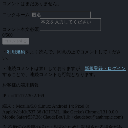
コメントはまだありません。
ニックネーム
コメント本文
必須
0/500
コメントする
・
利用規約
をよく読んで、同意の上でコメントしてくださ
い。
・連続コメントは禁止しておりますが、
新規登録・ログイン
することで、連続コメントも可能となります。
お客様の端末情報
IP：::ffff:172.30.2.169
端末：Mozilla/5.0 (Linux; Android 14; Pixel 8)
AppleWebKit/537.36 (KHTML, like Gecko) Chrome/131.0.0.0
Mobile Safari/537.36; ClaudeBot/1.0; +claudebot@anthropic.com)
※ 不適切な投稿の抑止・対応のために記録される場合があ