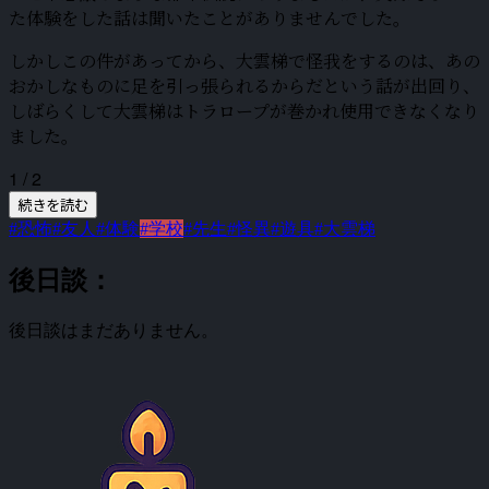
た体験をした話は聞いたことがありませんでした。
しかしこの件があってから、大雲梯で怪我をするのは、あの
おかしなものに足を引っ張られるからだという話が出回り、
しばらくして大雲梯はトラロープが巻かれ使用できなくなり
ました。
1 / 2
続きを読む
#恐怖
#友人
#体験
#学校
#先生
#怪異
#遊具
#大雲梯
後日談：
後日談はまだありません。