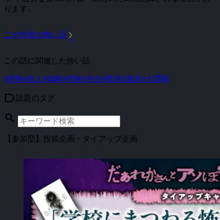
ります。
arrow_forward_ios
この作者の怖い話
この話に関連した怖い話
#恐怖
#友人
#体験
#学校
#先生
#怪異
#遊具
#大雲梯
label
話題のタグ
search
【参加型】投稿企画・タイアップ企画