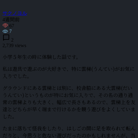
サクノヨル
4週間前
67
7
chat_bubble
2
2,739 views
小学５年生の時に体験した話です。
私は遊具で遊ぶのが大好きで、特に雲梯(うんてい)がお気に
入りでした。
グラウンドにある雲梯とは別に、校舎脇にある大雲梯(だい
うんてい)というものが特にお気に入りで、その名の通り通
常の雲梯よりも大きく、幅広で長さもあるので、雲梯上を友
達とどちらが早く端まで行けるかを競う遊びをよくしていま
した。
たまに落ちて怪我をしたり、はしごの間に足を取られて転ん
だりと、今思うと危ない遊びだったのかもしれませんが、当