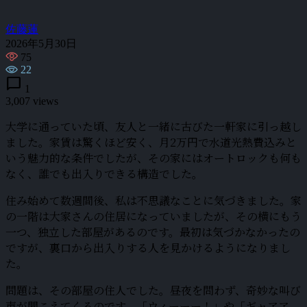
佐藤蓮
2026年5月30日
75
22
chat_bubble
1
3,007 views
大学に通っていた頃、友人と一緒に古びた一軒家に引っ越し
ました。家賃は驚くほど安く、月2万円で水道光熱費込みと
いう魅力的な条件でしたが、その家にはオートロックも何も
なく、誰でも出入りできる構造でした。
住み始めて数週間後、私は不思議なことに気づきました。家
の一階は大家さんの住居になっていましたが、その横にもう
一つ、独立した部屋があるのです。最初は気づかなかったの
ですが、裏口から出入りする人を見かけるようになりまし
た。
問題は、その部屋の住人でした。昼夜を問わず、奇妙な叫び
声が聞こえてくるのです。「ウィーーー！」や「ギャアア