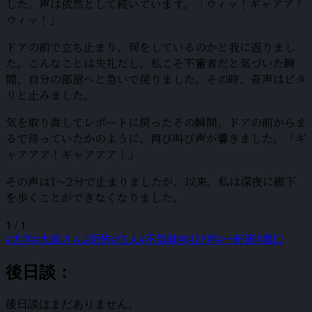
した。声は依然として続いています。「ウィッ！ギャアア！
ウィッ！」
ドアの前で立ち止まり、何をしているのかと我に返りまし
た。こんなことは失礼だし、私こそ不審者だと気づいた瞬
間、自分の部屋へと急いで戻りました。その時、奇声はピタ
リと止みました。
気を取り直してレポートに戻ったその瞬間、ドアの前からま
るで待っていたかのように、再び叫び声が響きました。「ギ
ャアアア！ギャアアア！」
その声は1〜2分で止まりましたが、以来、私は深夜に廊下
を歩くことができなくなりました。
1 / 1
#大学
#大家さん
#恐怖
#住人
#不気味
#叫び声
#一軒家
#裏口
後日談：
後日談はまだありません。