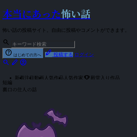
本当にあった
怖い話
怖い話の投稿サイト。自由に投稿やコメントができます。
search
help
stylus
投稿する
ログイン
はじめての方へ
search
stylus
account_circle
emoji_events
新着
注目
動画
人気作品
人気作家
殿堂入り作品
短編
裏口の住人の話