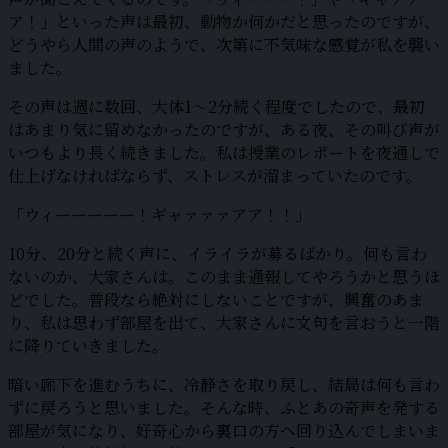
ア！」といった声は最初、動物か何かだと思ったのですが、
どうやら人間の声のようで、次第に不気味な感覚が私を襲い
ました。
その声は週に数回、大体1〜2分続く程度でしたので、最初
はあまり気に留めなかったのですが、ある夜、その叫び声が
いつもより長く続きました。私は授業のレポートを夜通しで
仕上げなければならず、ストレスが溜まっていたのです。
「ウィーーーーー！ギャァァァアア！！」
10分、20分と続く声に、イライラが募るばかり。何も言わ
ないのか、大家さんは。このまま通報してやろうかと思うほ
どでした。普段なら絶対にしないことですが、興奮のあま
り、私は思わず部屋を出て、大家さんに文句を言おうと一階
に降りていきました。
暗い廊下を進むうちに、冷静さを取り戻し、結局は何も言わ
ずに戻ろうと思いました。そんな時、ふとあの奇声を発する
部屋が気になり、好奇心から裏口の方へ回り込んでしまいま