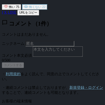
怖い
75
怖くない
22
f
X
LINE
URLをコピー
chat_bubble
コメント（1件）
コメントはまだありません。
ニックネーム
コメント本文
必須
0/500
コメントする
・
利用規約
をよく読んで、同意の上でコメントしてくださ
い。
・連続コメントは禁止しておりますが、
新規登録・ログイン
することで、連続コメントも可能となります。
お客様の端末情報