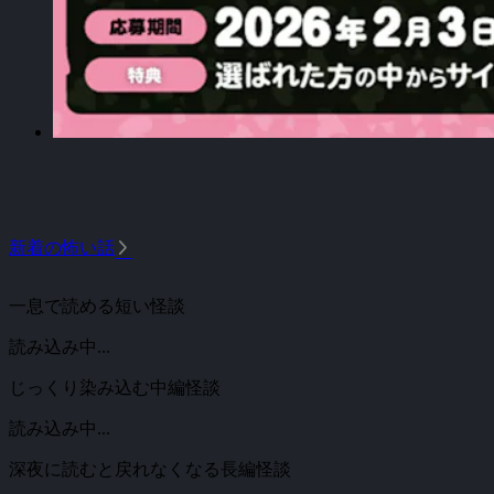
arrow_forward_ios
新着の怖い話
一息で読める短い怪談
読み込み中...
じっくり染み込む中編怪談
読み込み中...
深夜に読むと戻れなくなる長編怪談