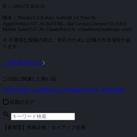
IP：::ffff:172.30.0.20
端末：Mozilla/5.0 (Linux; Android 14; Pixel 8)
AppleWebKit/537.36 (KHTML, like Gecko) Chrome/131.0.0.0
Mobile Safari/537.36; ClaudeBot/1.0; +claudebot@anthropic.com)
※ 不適切な投稿の抑止・対応のために記録される場合があ
ります。
arrow_forward_ios
この作者の怖い話
この話に関連した怖い話
#大学
#大家さん
#恐怖
#住人
#不気味
#叫び声
#一軒家
#裏口
label
話題のタグ
search
【参加型】投稿企画・タイアップ企画