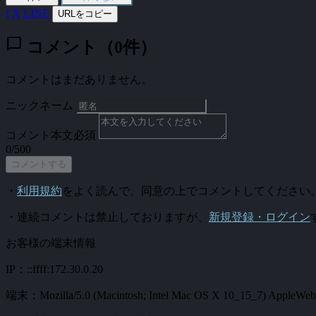
f
X
LINE
URLをコピー
chat_bubble
コメント（0件）
コメントはまだありません。
ニックネーム
コメント本文
必須
0/500
コメントする
・
利用規約
をよく読んで、同意の上でコメントしてください
・連続コメントは禁止しておりますが、
新規登録・ログイン
お客様の端末情報
IP：::ffff:172.30.0.20
端末：Mozilla/5.0 (Macintosh; Intel Mac OS X 10_15_7) AppleWebKi