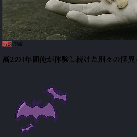
お題
中編
高2の1年間俺が体験し続けた別々の怪異