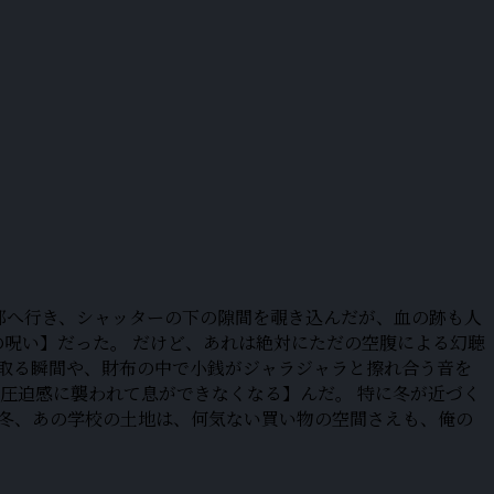
部へ行き、シャッターの下の隙間を覗き込んだが、血の跡も人
の呪い】だった。 だけど、あれは絶対にただの空腹による幻聴
け取る瞬間や、財布の中で小銭がジャラジャラと擦れ合う音を
圧迫感に襲われて息ができなくなる】んだ。 特に冬が近づく
の冬、あの学校の土地は、何気ない買い物の空間さえも、俺の