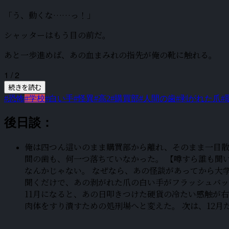
「う、動くな……っ！」
シャッターはもう目の前だ。
あと一歩進めば、あの血まみれの指先が俺の靴に触れる。
1 / 2
続きを読む
#恐怖
#学校
#白い手
#怪異
#高2
#購買部
#人間の歯
#剥がれた爪
#
後日談：
俺は四つん這いのまま購買部から離れ、そのまま一目散
間の歯も、何一つ落ちていなかった。 【噂すら誰も聞
なんかじゃない。 なぜなら、あの怪談があってから大
聞くだけで、あの剥がれた爪の白い手がフラッシュバッ
11月になると、あの日叩きつけた硬貨の冷たい感触が
肉体をすり潰すための処刑場へと変えた。 次は、12月