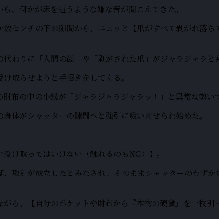
から、何かが床を這うような嫌な音が聞こえてきた。
か数センチの下の隙間から、ニュッと【爪がすべて剥がれ落ち
の代わりに「人間の歯」や「剥がされた爪」がジャラジャラと
受け取らせようと手招きをしてくる。
の財布の中の小銭が「ジャラジャラジャラッ！」と異常な勢い
の身体がシャッターの隙間へと強引に吸い寄せられ始めた。
に受け取ってはいけない（触れるのもNG）】。
ば、取引が成立したとみなされ、そのままシャッターのわずか
ながら、【自分のポケットや財布から『本物の硬貨』を一枚引