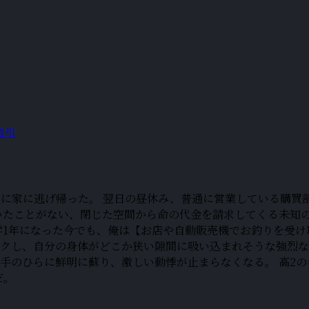
取引
に家に逃げ帰った。 翌日の昼休み、普通に営業している購買
いたことがない、閉じた空間から命の代金を請求してくる未知
学1年になった今でも、俺は【お店や自動販売機でお釣りを受
クし、自分の身体がどこか狭い隙間に吸い込まれそうな強烈な
右手のひらに鮮明に蘇り、激しい動悸が止まらなくなる。 高2
だ。