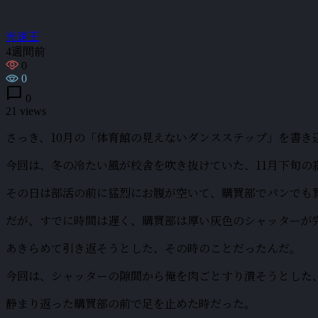
光速王
4週間前
0
0
chat_bubble
0
21 views
さっき、10月の「体育館の見えないダンスステップ」を書き
今回は、冬の冷たい風が校舎を吹き抜けていた、11月下旬の
その日は部活の前に猛烈にお腹が空いて、購買部でパンでも
だが、すでに時間は遅く、購買部は厚い灰色のシャッターが
あきらめて引き返そうとした、その時のことだったんだ。
今回は、シャッターの隙間から俺を肉ごとすり潰そうとした、
静まり返った購買部の前で足を止めた時だった。