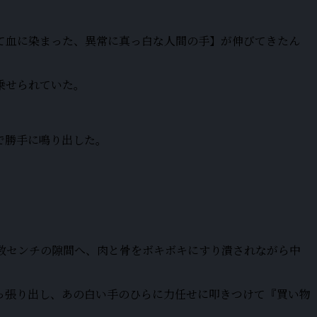
て血に染まった、異常に真っ白な人間の手】が伸びてきたん
乗せられていた。
で勝手に鳴り出した。
数センチの隙間へ、肉と骨をボキボキにすり潰されながら中
っ張り出し、あの白い手のひらに力任せに叩きつけて『買い物