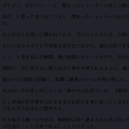
ガサゴソ、ガサゴソ……と、閉まったシャッターの向こう側
何だ、と思って見つめていると、閉まったシャッターのわず
だ。
その手は上を向いて開かれており、手のひらの上には、小銭
そいつはカチカチと不気味な音を立てながら、俺にお釣りを
ヒッ、と息を呑んだ瞬間、俺の制服のポケットの中で、自分
同時に、目に見えない強大な力で背中を押されるように、俺
高1からの地獄の経験で、脳裏に最悪のルールが弾け飛んだ。
あの白い手が差し出してくる「歯や爪のお釣り」を、【絶対
もし身体が引き寄せられるままにお釣りを受け取ってしまえ
に引きずり込まれて即死する。
生き延びる唯一の方法は、強制的に前へ進まされる足に抗い
の代金だ！』と大声で叫ぶ】ことだけだった。