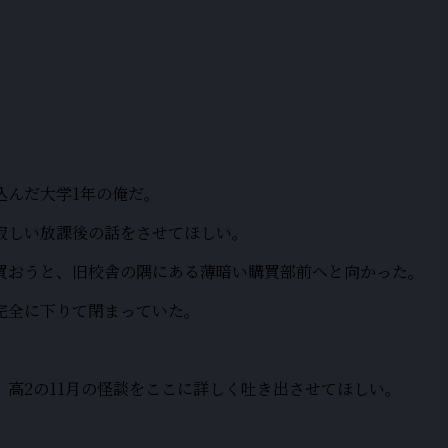
込んだ大学1年の俺だ。
寂しい放課後の話をさせてほしい。
買おうと、旧校舎の隅にある薄暗い購買部前へと向かった。
完全に下りて閉まっていた。
高2の11月の怪談をここに詳しく吐き出させてほしい。