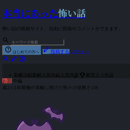
本当にあった
怖い話
怖い話の投稿サイト。自由に投稿やコメントができます。
search
help
stylus
投稿する
ログイン
はじめての方へ
search
stylus
account_circle
emoji_events
新着
注目
動画
人気作品
人気作家
殿堂入り作品
お題
中編
高2の1年間俺が体験し続けた別々の怪異その8