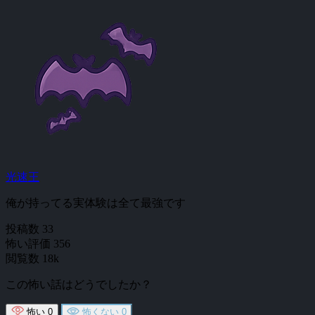
光速王
俺が持ってる実体験は全て最強です
投稿数
33
怖い評価
356
閲覧数
18k
この怖い話はどうでしたか？
怖い
0
怖くない
0