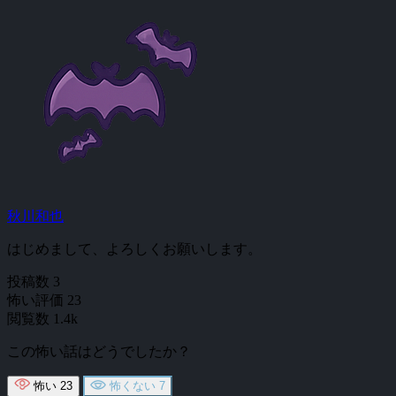
秋川和也
はじめまして、よろしくお願いします。
投稿数
3
怖い評価
23
閲覧数
1.4k
この怖い話はどうでしたか？
怖い
23
怖くない
7