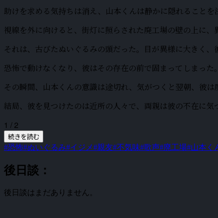
助けを求める気持ちは消え、山本くんは静かに隠れることを
視線を外に向けると、街灯に照らされた廃工場の壁の上に、
それは、古びたぬいぐるみの頭だった。目が異様に大きく、
恐怖で動けなくなり、彼はその存在の前で固まってしまった
その瞬間、山本くんの意識は途切れ、気がつくと翌朝、彼は
結局、彼を見つけたのは近所の人々で、両親は彼の不在に気
1 / 2
続きを読む
#恐怖
#ぬいぐるみ
#イジメ
#親友
#不気味
#歌声
#廃工場
#山本く
後日談：
後日談はまだありません。