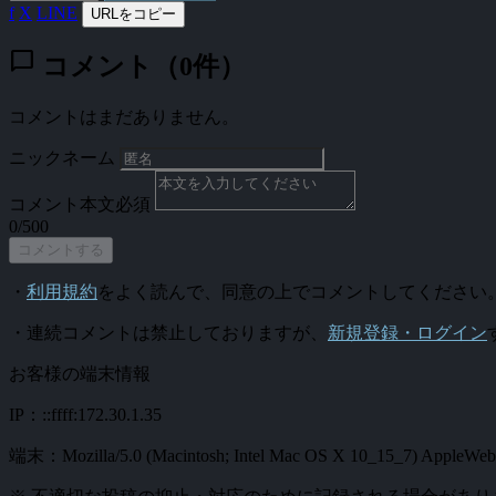
f
X
LINE
URLをコピー
chat_bubble
コメント（0件）
コメントはまだありません。
ニックネーム
コメント本文
必須
0/500
コメントする
・
利用規約
をよく読んで、同意の上でコメントしてください
・連続コメントは禁止しておりますが、
新規登録・ログイン
お客様の端末情報
IP：::ffff:172.30.1.35
端末：Mozilla/5.0 (Macintosh; Intel Mac OS X 10_15_7) AppleWebKi