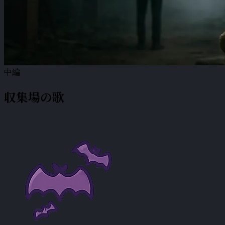
中編
収集場の歌