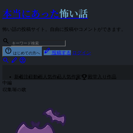
本当にあった
怖い話
怖い話の投稿サイト。自由に投稿やコメントができます。
search
help
stylus
投稿する
ログイン
はじめての方へ
search
stylus
account_circle
emoji_events
新着
注目
動画
人気作品
人気作家
殿堂入り作品
中編
収集場の歌