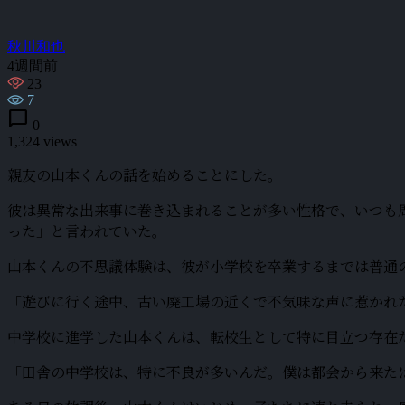
秋川和也
4週間前
23
7
chat_bubble
0
1,324 views
親友の山本くんの話を始めることにした。
彼は異常な出来事に巻き込まれることが多い性格で、いつも
った」と言われていた。
山本くんの不思議体験は、彼が小学校を卒業するまでは普通
「遊びに行く途中、古い廃工場の近くで不気味な声に惹かれ
中学校に進学した山本くんは、転校生として特に目立つ存在
「田舎の中学校は、特に不良が多いんだ。僕は都会から来た