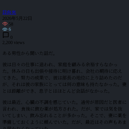
日向光
2026年5月22日
58
6
chat_bubble
0
2,200 views
ある男性から聞いた話だ。
彼は日々の仕事に追われ、家庭を顧みる余裕すらなかっ
た。休みの日も出張や接待に明け暮れ、会社の期待に応え
てきた。努力の成果で、彼は部長の地位に上り詰めたのだ
が、それは彼の家族にとっては何の意味も持たなかった。妻
とは距離ができ、息子とはほとんど会話がなかった。
彼は最近、心臓の不調を感じていた。過労が原因だと医者に
言われ、食後に飲む薬が処方された。だが、家では気を抜
いてしまい、飲み忘れることが多かった。そこで、妻に薬を
準備しておくように頼んでいた。だが、最近はその声もあま
り届かなくなっていた。