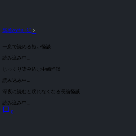
arrow_forward_ios
新着の怖い話
一息で読める短い怪談
読み込み中...
じっくり染み込む中編怪談
読み込み中...
深夜に読むと戻れなくなる長編怪談
読み込み中...
chat_bubble
0