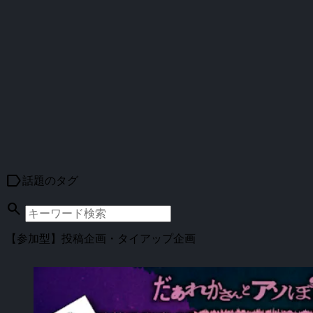
label
話題のタグ
search
【参加型】投稿企画・タイアップ企画