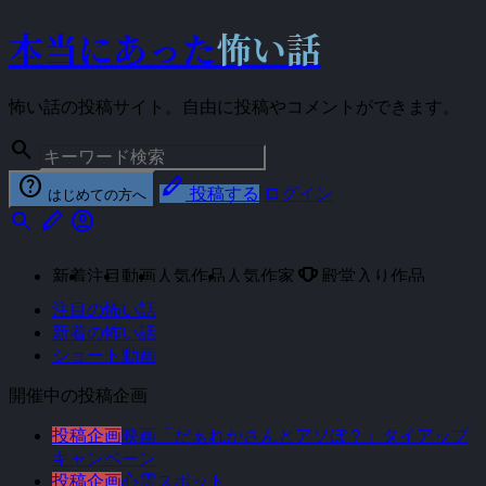
本当にあった
怖い話
怖い話の投稿サイト。自由に投稿やコメントができます。
search
help
stylus
投稿する
ログイン
はじめての方へ
search
stylus
account_circle
emoji_events
新着
注目
動画
人気作品
人気作家
殿堂入り作品
注目の怖い話
新着の怖い話
ショート動画
開催中の投稿企画
投稿企画
映画「だぁれかさんとアソぼ？」タイアップ
キャンペーン
投稿企画
心霊スポット