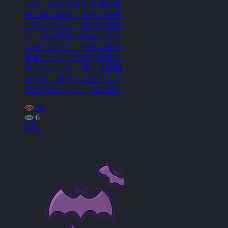
った。休みの日も出張や接
待に明け暮れ、会社の期待
に応えてきた。努力の成果
で、彼は部長の地位に上り
詰めたのだが、それは彼の
家族にとっては何の意味も
持たなかった。妻とは距離
ができ、息子とはほとんど
会話がなかった。 彼は最...
58
6
chat_bubble
0