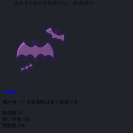
込めるためのを仕掛けた。 次は1月だ
光速王
俺が持ってる実体験は全て最強です
投稿数
33
怖い評価
356
閲覧数
18k