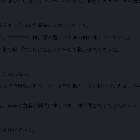
ない錆びついた大型ロッカーの中から、微かにオルゴールの音
。
おぞましく歪んだ音調のメロディだった。
が、ジワジワと白い霜で覆われて真っ白に凍りついていく。
に氷で縫い付けられたように一歩も動かせなくなった。
てはならない。
ある『金属製の針金』を一本手に取り、その錆びついたロッカ
ば、全身の血液が瞬時に凍りつき、凍死体となってそのロッカ
消えかけていく。