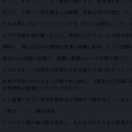
チリン、チロリン……と、部室の隅にある、長年使われてい
なんだ、と思って耳を澄ました瞬間、全身の毛穴が逆立った
それは楽しげなクリスマスソングを「完全に逆再生」した、
その不気味な音が響くたびに、部室のコンクリートの壁や床
同時に、俺の足元から感覚が急速に麻痺し始め、まるで地面
高1からの地獄の経験で、脳裏に最悪のルールが弾け飛んだ。
そのおぞましい逆再生の音楽から耳を塞いで逃げ出そうとし
音楽が完全に終わるまでの数十秒の間に、【部室の工具箱に
を物理的に破壊】しなければならない。
もし破壊できずに音楽を最後まで逆再生で聴き終えてしまえ
「動け……っ、俺の身体……！！」
ジワジワと霜が俺の靴を侵食し、太もものあたりまで感覚が