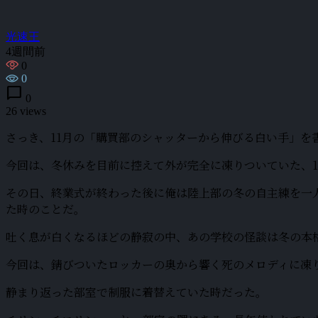
光速王
4週間前
0
0
chat_bubble
0
26 views
さっき、11月の「購買部のシャッターから伸びる白い手」を
今回は、冬休みを目前に控えて外が完全に凍りついていた、1
その日、終業式が終わった後に俺は陸上部の冬の自主練を一
た時のことだ。
吐く息が白くなるほどの静寂の中、あの学校の怪談は冬の本
今回は、錆びついたロッカーの奥から響く死のメロディに凍り
静まり返った部室で制服に着替えていた時だった。