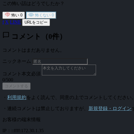
この怖い話はどうでしたか？
怖い
0
怖くない
0
f
X
LINE
URLをコピー
chat_bubble
コメント（0件）
コメントはまだありません。
ニックネーム
コメント本文
必須
0/500
コメントする
・
利用規約
をよく読んで、同意の上でコメントしてください
・連続コメントは禁止しておりますが、
新規登録・ログイン
お客様の端末情報
IP：::ffff:172.30.1.35