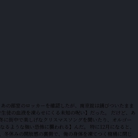
らあの部室のロッカーを確認したが、南京錠は錆びついたまま
で生徒の血液を凍らせにくる未知の呪い】だった。 だけど、あ
【冬に街中で楽しげなクリスマスソングを聞いたり、オルゴー
るような強い恐怖に襲われる】んだ。 特に12月になると、
は、冬休みの開放感の裏側で、俺の身体を凍てつく棺桶に閉じ