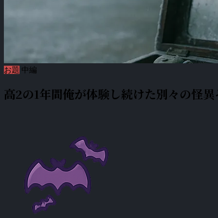
お題
中編
高2の1年間俺が体験し続けた別々の怪異