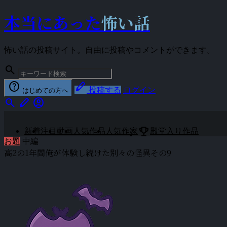
本当にあった
怖い話
怖い話の投稿サイト。自由に投稿やコメントができます。
search
help
stylus
投稿する
ログイン
はじめての方へ
search
stylus
account_circle
emoji_events
新着
注目
動画
人気作品
人気作家
殿堂入り作品
お題
中編
高2の1年間俺が体験し続けた別々の怪異その9