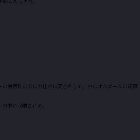
が聞こえてきた。
ーの南京錠の穴に力任せに突き刺して、中のオルゴールの歯車
ーの中に収納される。