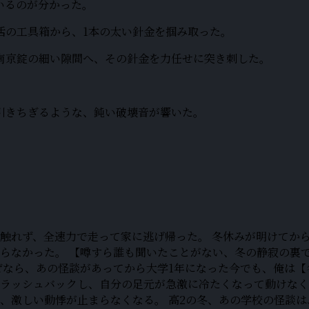
いるのが分かった。
活の工具箱から、1本の太い針金を掴み取った。
南京錠の細い隙間へ、その針金を力任せに突き刺した。
引きちぎるような、鈍い破壊音が響いた。
触れず、全速力で走って家に逃げ帰った。 冬休みが明けてか
らなかった。 【噂すら誰も聞いたことがない、冬の静寂の裏
ぜなら、あの怪談があってから大学1年になった今でも、俺は
ラッシュバックし、自分の足元が急激に冷たくなって動けなくな
、激しい動悸が止まらなくなる。 高2の冬、あの学校の怪談