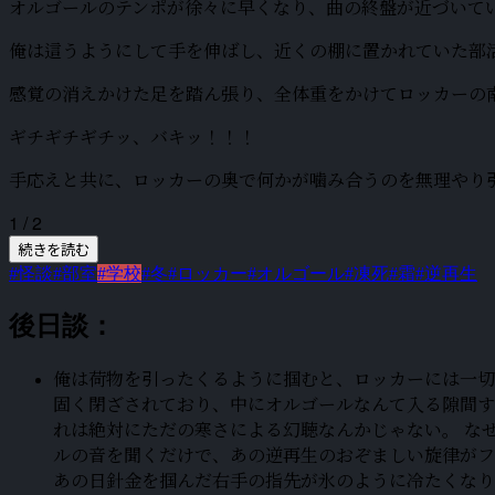
オルゴールのテンポが徐々に早くなり、曲の終盤が近づいて
俺は這うようにして手を伸ばし、近くの棚に置かれていた部
感覚の消えかけた足を踏ん張り、全体重をかけてロッカーの
ギチギチギチッ、バキッ！！！
手応えと共に、ロッカーの奥で何かが噛み合うのを無理やり
1 / 2
続きを読む
#怪談
#部室
#学校
#冬
#ロッカー
#オルゴール
#凍死
#霜
#逆再生
後日談：
俺は荷物を引ったくるように掴むと、ロッカーには一切
固く閉ざされており、中にオルゴールなんて入る隙間す
れは絶対にただの寒さによる幻聴なんかじゃない。 な
ルの音を聞くだけで、あの逆再生のおぞましい旋律がフ
あの日針金を掴んだ右手の指先が氷のように冷たくなり