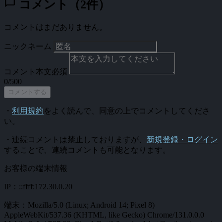
chat_bubble
コメント（2件）
コメントはまだありません。
ニックネーム
コメント本文
必須
0/500
コメントする
・
利用規約
をよく読んで、同意の上でコメントしてくださ
い。
・連続コメントは禁止しておりますが、
新規登録・ログイン
することで、連続コメントも可能となります。
お客様の端末情報
IP：::ffff:172.30.0.20
端末：Mozilla/5.0 (Linux; Android 14; Pixel 8)
AppleWebKit/537.36 (KHTML, like Gecko) Chrome/131.0.0.0