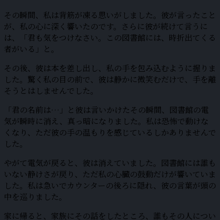
その瞬間、私は背筋が凍る思いがしました。彼が言ったこと
が、私の心に深く響いたのです。さらに彼が続けて言うに
は、「君も気をつけなさい。この図書館には、時折出てくる
者がいる」と。
その後、彼は本を差し出し、私の手を包み込むように握りま
した。驚く私の目の前で、彼は静かに微笑むだけで、手を離
そうとはしませんでした。
「君の名前は…」と彼は言いかけたその瞬間、図書館の電
気が瞬時に消え、真っ暗になりました。私は恐怖で動けな
くなり、ただ彼の手の温もりを感じているしかありませんで
した。
やがて電気が戻ると、彼は消えていました。図書館には誰も
いない静けさが戻り、ただ私の心臓の鼓動だけが響いていま
した。私は急いでカウンターの後ろに隠れ、彼の言葉が頭の
中を巡りました。
家に帰ると、家族にその話をしたところ、誰もその人につい