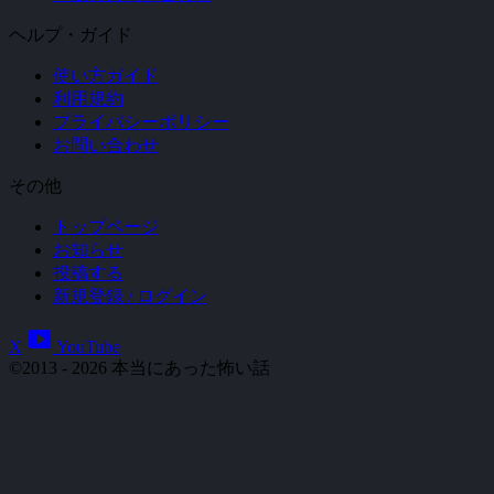
ヘルプ・ガイド
使い方ガイド
利用規約
プライバシーポリシー
お問い合わせ
その他
トップページ
お知らせ
投稿する
新規登録 / ログイン
smart_display
X
YouTube
©2013 - 2026 本当にあった怖い話