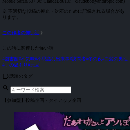
Mobile Safari/537.36; ClaudeBot/1.0; +claudebot@anthropic.com)
※ 不適切な投稿の抑止・対応のために記録される場合があ
ります。
arrow_forward_ios
この作者の怖い話
この話に関連した怖い話
#図書館
#不気味
#不思議な出来事
#訪問者
#冬の夜
#白髪の男性
#手の温もり
#元旦
label
話題のタグ
search
【参加型】投稿企画・タイアップ企画