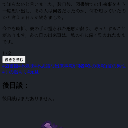
て知らないと言いました。数日後、図書館での出来事をもう
一度思い出し、あの人は何者だったのか、何を知っていたの
かと考える日々が続きました。
今でも時折、彼の手が握られた感触が蘇り、ぞっとすること
があります。あの日の出来事は、私の心に深く刻まれたまま
です。
1 / 2
続きを読む
#図書館
#不気味
#不思議な出来事
#訪問者
#冬の夜
#白髪の男性
#手の温もり
#元旦
後日談：
後日談はまだありません。