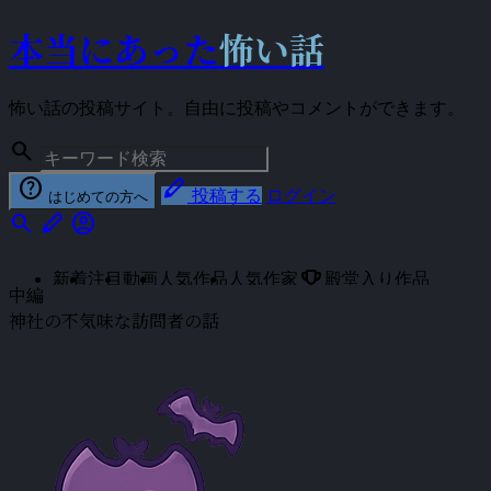
本当にあった
怖い話
怖い話の投稿サイト。自由に投稿やコメントができます。
search
help
stylus
投稿する
ログイン
はじめての方へ
search
stylus
account_circle
emoji_events
新着
注目
動画
人気作品
人気作家
殿堂入り作品
中編
神社の不気味な訪問者の話