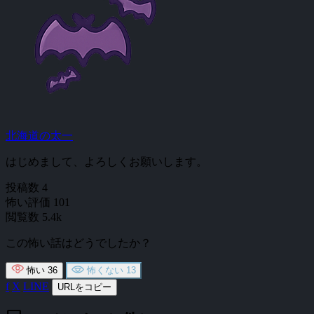
北海道の太一
はじめまして、よろしくお願いします。
投稿数
4
怖い評価
101
閲覧数
5.4k
この怖い話はどうでしたか？
怖い
36
怖くない
13
f
X
LINE
URLをコピー