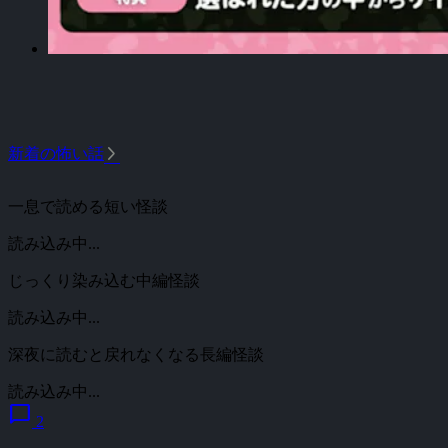
arrow_forward_ios
新着の怖い話
一息で読める短い怪談
読み込み中...
じっくり染み込む中編怪談
読み込み中...
深夜に読むと戻れなくなる長編怪談
読み込み中...
chat_bubble
2