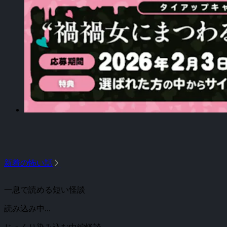
arrow_forward_ios
新着の怖い話
一息で読める短い怪談
読み込み中...