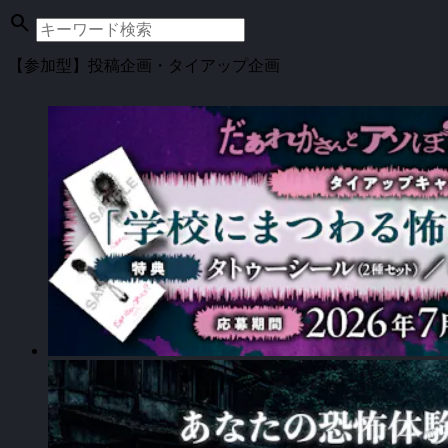
search
【参加型】投稿企画・タイアップ企画