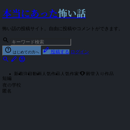
本当にあった
怖い話
怖い話の投稿サイト。自由に投稿やコメントができます。
search
help
stylus
投稿する
ログイン
はじめての方へ
search
stylus
account_circle
emoji_events
新着
注目
動画
人気作品
人気作家
殿堂入り作品
短編
夜の学校
匿名