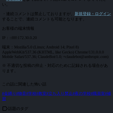
い。
・連続コメントは禁止しておりますが、
新規登録・ログイン
することで、連続コメントも可能となります。
お客様の端末情報
IP：::ffff:172.30.0.20
端末：Mozilla/5.0 (Linux; Android 14; Pixel 8)
AppleWebKit/537.36 (KHTML, like Gecko) Chrome/131.0.0.0
Mobile Safari/537.36; ClaudeBot/1.0; +claudebot@anthropic.com)
※ 不適切な投稿の抑止・対応のために記録される場合があ
ります。
この話に関連した怖い話
#金縛り
#物音
#学校
#教室
#立ち入り禁止
#夜の学校
#職員室
#補
習
label
話題のタグ