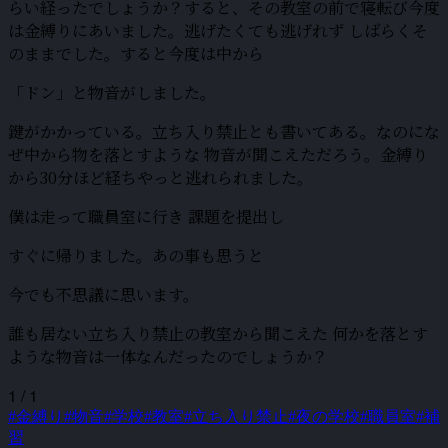
らい経ったでしょうか？すると、その教室の前で寝転び今度
は金縛りにあいました。逃げたくても逃げれず しばらくそ
のままでした。すると今度は中から
「ドン」と物音がしました。
鍵がかかっている。立ち入り禁止とも書いてある。なのにな
ぜ中から物を落とすような 物音が聞こえただろう。金縛り
から30分ほど経ちやっと逃れられました。
僕は走って職員室に行き 課題を提出し
すぐに帰りました。あの事も思うと
今でも不思議に思います。
誰も居ない立ち入り禁止の教室から聞こえた 何かを落とす
ような物音は一体なんだったのでしょうか？
1 / 1
#金縛り
#物音
#学校
#教室
#立ち入り禁止
#夜の学校
#職員室
#補
習