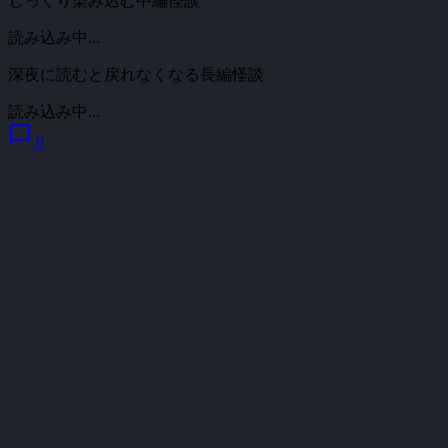
じっくり染み込む中編怪談
読み込み中...
深夜に読むと戻れなくなる長編怪談
読み込み中...
chat_bubble
0