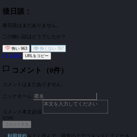
後日談：
後日談はまだありません。
この怖い話はどうでしたか？
怖い
963
怖くない
767
f
X
LINE
URLをコピー
chat_bubble
コメント（0件）
コメントはまだありません。
ニックネーム
コメント本文
必須
0/500
コメントする
・
利用規約
をよく読んで、同意の上でコメントしてくださ