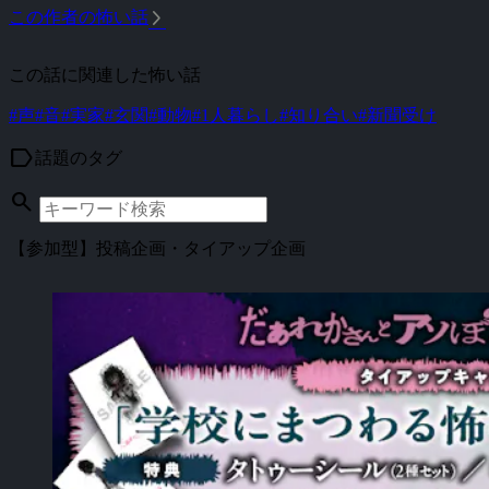
arrow_forward_ios
この作者の怖い話
この話に関連した怖い話
#声
#音
#実家
#玄関
#動物
#1人暮らし
#知り合い
#新聞受け
label
話題のタグ
search
【参加型】投稿企画・タイアップ企画