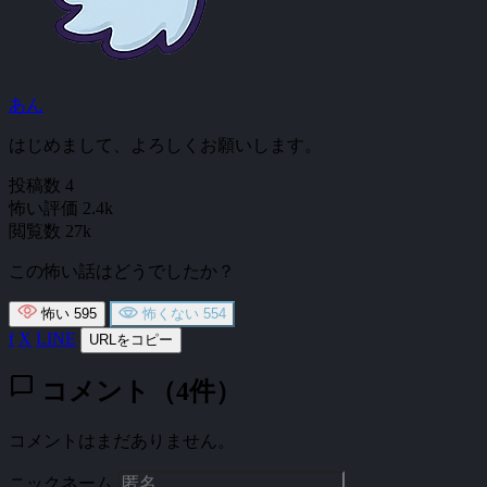
あん
はじめまして、よろしくお願いします。
投稿数
4
怖い評価
2.4k
閲覧数
27k
この怖い話はどうでしたか？
怖い
595
怖くない
554
f
X
LINE
URLをコピー
chat_bubble
コメント（4件）
コメントはまだありません。
ニックネーム