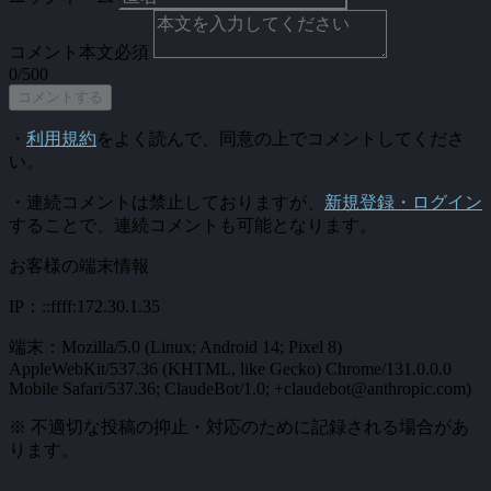
コメント本文
必須
0/500
コメントする
・
利用規約
をよく読んで、同意の上でコメントしてくださ
い。
・連続コメントは禁止しておりますが、
新規登録・ログイン
することで、連続コメントも可能となります。
お客様の端末情報
IP：::ffff:172.30.1.35
端末：Mozilla/5.0 (Linux; Android 14; Pixel 8)
AppleWebKit/537.36 (KHTML, like Gecko) Chrome/131.0.0.0
Mobile Safari/537.36; ClaudeBot/1.0; +claudebot@anthropic.com)
※ 不適切な投稿の抑止・対応のために記録される場合があ
ります。