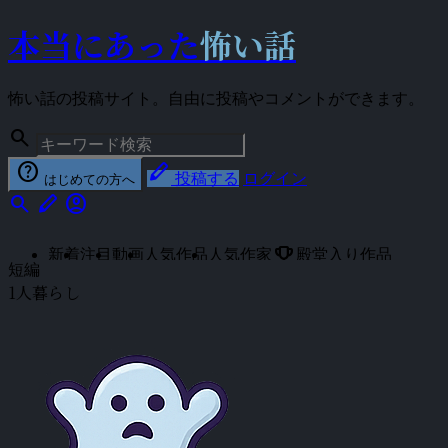
本当にあった
怖い話
怖い話の投稿サイト。自由に投稿やコメントができます。
search
help
stylus
投稿する
ログイン
はじめての方へ
search
stylus
account_circle
emoji_events
新着
注目
動画
人気作品
人気作家
殿堂入り作品
短編
1人暮らし