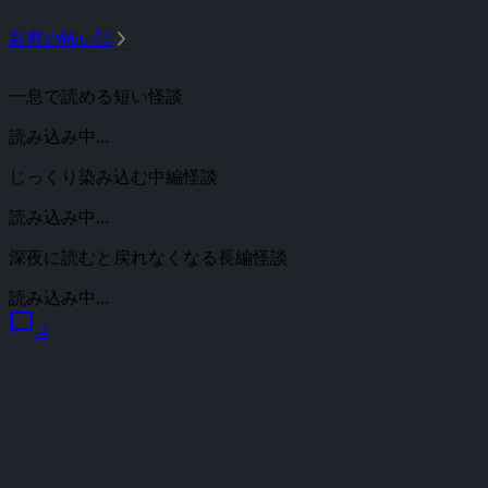
arrow_forward_ios
新着の怖い話
一息で読める短い怪談
読み込み中...
じっくり染み込む中編怪談
読み込み中...
深夜に読むと戻れなくなる長編怪談
読み込み中...
chat_bubble
4