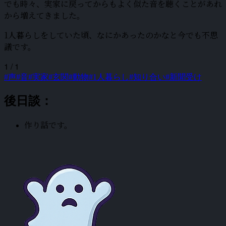
でも時々、実家に戻ってからもよく似た音を聴くことがあれ
から増えてきました。
1人暮らしをしていた頃、なにかあったのかなと今でも不思
議です。
1 / 1
#声
#音
#実家
#玄関
#動物
#1人暮らし
#知り合い
#新聞受け
後日談：
作り話です。