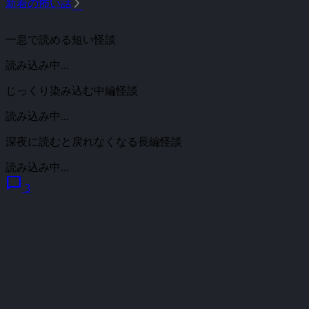
arrow_forward_ios
新着の怖い話
一息で読める短い怪談
読み込み中...
じっくり染み込む中編怪談
読み込み中...
深夜に読むと戻れなくなる長編怪談
読み込み中...
chat_bubble
3