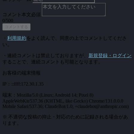
コメント本文
必須
0/500
コメントする
・
利用規約
をよく読んで、同意の上でコメントしてくださ
い。
・連続コメントは禁止しておりますが、
新規登録・ログイン
することで、連続コメントも可能となります。
お客様の端末情報
IP：::ffff:172.30.1.35
端末：Mozilla/5.0 (Linux; Android 14; Pixel 8)
AppleWebKit/537.36 (KHTML, like Gecko) Chrome/131.0.0.0
Mobile Safari/537.36; ClaudeBot/1.0; +claudebot@anthropic.com)
※ 不適切な投稿の抑止・対応のために記録される場合があ
ります。