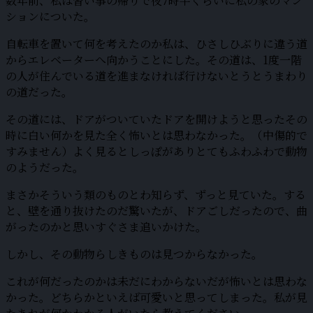
数年前、私は習い事の帰りで夜7時半ぐらいに私の家のマン
ションについた。
自転車を置いて何を考えたのか私は、ひさしひぶりに違う道
からエレベーターへ向かうことにした。その道は、1度一階
の人が住んでいる道を進まなければ行けないとうとうまわり
の道だった。
その道には、ドアがついていたドアを開けようと思ったその
時に白い何かを見た全く怖いとは思わなかった。（中傷的で
すみません）よく見るとしっぽがありとてもふわふわで動物
のようだった。
まさかそういう類のものとわ知らず、ずっと見ていた。する
と、壁を通り抜けたのだ驚いたが、ドアごしだったので、曲
がったのかと思いすぐさま追いかけた。
しかし、その動物らしきものは見つからなかった。
これが何だったのかは未だにわからないだが怖いとは思わな
かった。どちらかといえば可愛いと思ってしまった。私が見