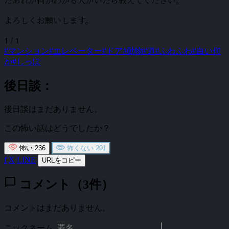
たあれが何かわかる人がいたら教えてください。
よろしくお願いします。
1 / 1
#マンション
#エレベーター
#ドア
#動物
#道
#ふわふわ
#白い何
か
#しっぽ
後日談：
後日談はまだありません。
この怖い話はどうでしたか？
怖い
236
怖くない
201
f
X
LINE
URLをコピー
chat_bubble
コメント（3件）
コメントはまだありません。
ニックネーム