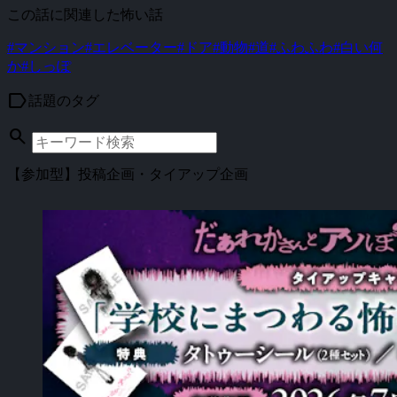
この話に関連した怖い話
#マンション
#エレベーター
#ドア
#動物
#道
#ふわふわ
#白い何
か
#しっぽ
label
話題のタグ
search
【参加型】投稿企画・タイアップ企画