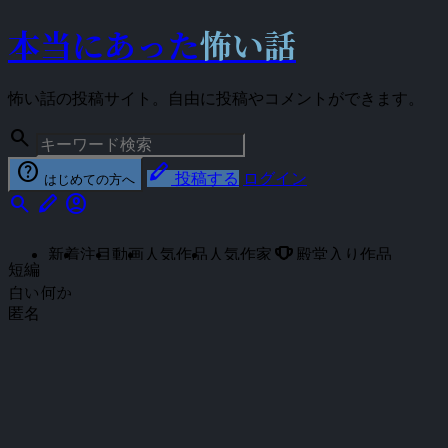
本当にあった
怖い話
怖い話の投稿サイト。自由に投稿やコメントができます。
search
help
stylus
投稿する
ログイン
はじめての方へ
search
stylus
account_circle
emoji_events
新着
注目
動画
人気作品
人気作家
殿堂入り作品
短編
白い何か
匿名