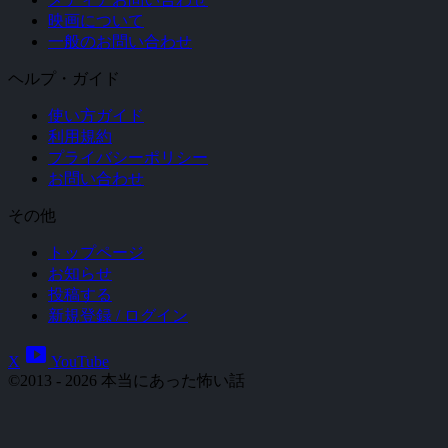
映画について
一般のお問い合わせ
ヘルプ・ガイド
使い方ガイド
利用規約
プライバシーポリシー
お問い合わせ
その他
トップページ
お知らせ
投稿する
新規登録 / ログイン
smart_display
X
YouTube
©2013 - 2026 本当にあった怖い話