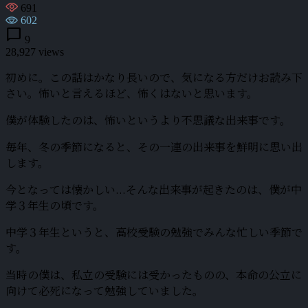
691
602
chat_bubble
9
28,927 views
初めに。この話はかなり長いので、気になる方だけお読み下
さい。怖いと言えるほど、怖くはないと思います。
僕が体験したのは、怖いというより不思議な出来事です。
毎年、冬の季節になると、その一連の出来事を鮮明に思い出
します。
今となっては懐かしい...そんな出来事が起きたのは、僕が中
学３年生の頃です。
中学３年生というと、高校受験の勉強でみんな忙しい季節で
す。
当時の僕は、私立の受験には受かったものの、本命の公立に
向けて必死になって勉強していました。