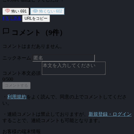
怖い
691
怖くない
602
f
X
LINE
URLをコピー
chat_bubble
コメント（9件）
コメントはまだありません。
ニックネーム
コメント本文
必須
0/500
コメントする
・
利用規約
をよく読んで、同意の上でコメントしてくださ
い。
・連続コメントは禁止しておりますが、
新規登録・ログイン
することで、連続コメントも可能となります。
お客様の端末情報