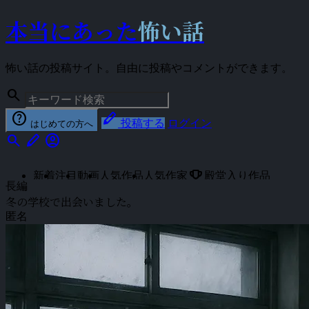
本当にあった
怖い話
怖い話の投稿サイト。自由に投稿やコメントができます。
search
help
stylus
投稿する
ログイン
はじめての方へ
search
stylus
account_circle
emoji_events
新着
注目
動画
人気作品
人気作家
殿堂入り作品
長編
冬の学校で出会いました。
匿名