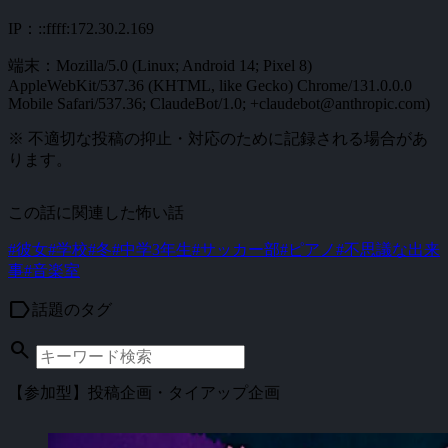
IP：::ffff:172.30.2.169
端末：Mozilla/5.0 (Linux; Android 14; Pixel 8)
AppleWebKit/537.36 (KHTML, like Gecko) Chrome/131.0.0.0
Mobile Safari/537.36; ClaudeBot/1.0; +claudebot@anthropic.com)
※ 不適切な投稿の抑止・対応のために記録される場合があ
ります。
この話に関連した怖い話
#彼女
#学校
#冬
#中学3年生
#サッカー部
#ピアノ
#不思議な出来
事
#音楽室
label
話題のタグ
search
【参加型】投稿企画・タイアップ企画