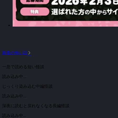
arrow_forward_ios
新着の怖い話
一息で読める短い怪談
読み込み中...
じっくり染み込む中編怪談
読み込み中...
深夜に読むと戻れなくなる長編怪談
読み込み中...