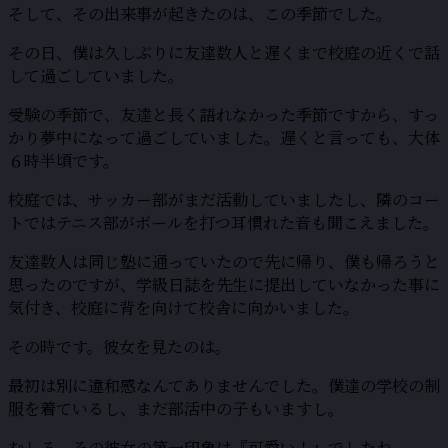
そして、その出来事が起きたのは、この季節でした。
その日、僕は久しぶりに友達数人と遅くまで校庭の近くで話
して過ごしていました。
受験の季節で、友達と長く語れなかった季節ですから、すっ
かり夢中になって過ごしていました。遅くと言っても、大体
６時半頃です。
校庭では、サッカー部がまだ活動していましたし、隣のコー
トではテニス部がボールを打つ耳慣れた音も聞こえました。
友達数人は同じ塾に通っていたので先に帰り、僕も帰ろうと
思ったのですが、学級日誌を先生に提出していなかった事に
気付き、校庭に背を向けて校舎に向かいました。
その時です。彼女を見たのは。
最初は別に違和感なんてありませんでした。僕達の学校の制
服を着ているし、まだ部活中の子もいますし。
むしろ、その彼女の第一印象は『可愛い！』でしたね。