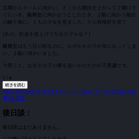
玄関からホールに向かい、そこから階段を上がって２階にす
ぐにつき、職員室に向かおうとしたとき、３階に向かう階段
の踊り場に、１人の少女を見ました。その背格好を見て
(あの、校舎を見上げてた女の子かな？)
職員室はもう目の前なのに、なぜかその子が気になってしま
い、３階に向かいました。
今思うと、なぜその子の事を追いかけたのか不思議です。
1 / 4
続きを読む
#彼女
#学校
#冬
#中学3年生
#サッカー部
#ピアノ
#不思議な出来
事
#音楽室
後日談：
後日談はまだありません。
この怖い話はどうでしたか？