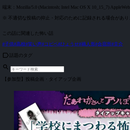
端末：Mozilla/5.0 (Macintosh; Intel Mac OS X 10_15_7) AppleWebKi
※ 不適切な投稿の抑止・対応のために記録される場合があり
この話に関連した怖い話
#子供
#高校
#笑い声
#コピペ
#ひょうせ
#禍人形
#合宿所
#圭介
label
話題のタグ
search
【参加型】投稿企画・タイアップ企画