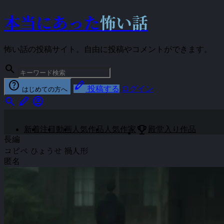
本当にあった
怖い話
怖い話の投稿サイト。自由に投稿やコメントができます。
search
help
stylus
投稿する
ログイン
はじめての方へ
search
stylus
account_circle
emoji_events
新着
注目
動画
人気作品
人気作家
殿堂入り作品
長編
コピペ ひょうせ 禍人形
匿名