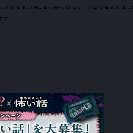
t/537.36 (KHTML, like Gecko) Chrome/131.0.0.0 Safari/537.36; Cl
ます。