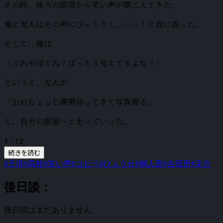
その時、後ろの部屋から笑い声が聞こえてきた。
俺と友人はその声にびっくりし、ハッ！と我に返った。
そして、俺は
「これやばくね？ばっちり見えてるよな？」
というと、友人が
「おれちょっと携帯持ってきて写真撮る」
と、自分の部屋へと走っていった。
1 / 12
続きを読む
#子供
#高校
#笑い声
#コピペ
#ひょうせ
#禍人形
#合宿所
#圭介
後日談：
後日談はまだありません。