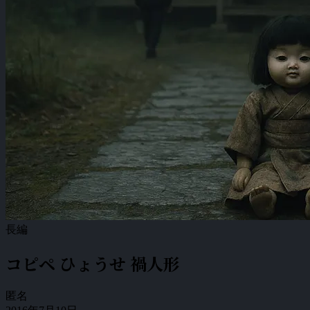
長編
コピペ ひょうせ 禍人形
匿名