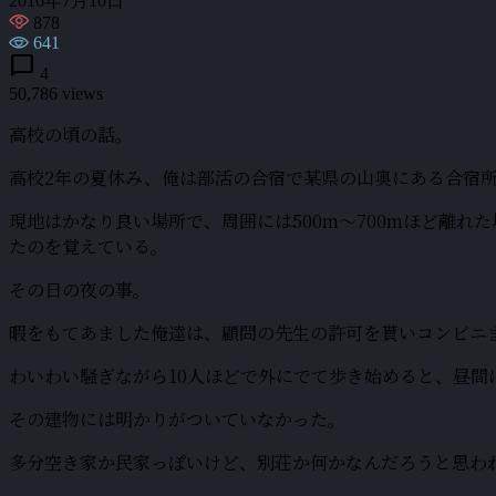
2016年7月10日
878
641
chat_bubble
4
50,786 views
高校の頃の話。
高校2年の夏休み、俺は部活の合宿で某県の山奥にある合宿
現地はかなり良い場所で、周囲には500m～700mほど離
たのを覚えている。
その日の夜の事。
暇をもてあました俺達は、顧問の先生の許可を貰いコンビニ
わいわい騒ぎながら10人ほどで外にでて歩き始めると、昼
その建物には明かりがついていなかった。
多分空き家か民家っぽいけど、別荘か何かなんだろうと思わ