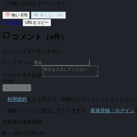
この怖い話はどうでしたか？
怖い
878
怖くない
641
f
X
LINE
URLをコピー
chat_bubble
コメント（4件）
コメントはまだありません。
ニックネーム
コメント本文
必須
0/500
コメントする
・
利用規約
をよく読んで、同意の上でコメントしてください
・連続コメントは禁止しておりますが、
新規登録・ログイン
お客様の端末情報
IP：::ffff:172.30.1.35