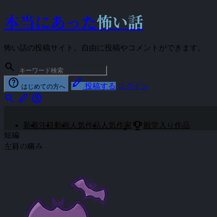
本当にあった
怖い話
怖い話の投稿サイト。自由に投稿やコメントができます。
search
help
stylus
投稿する
ログイン
はじめての方へ
search
stylus
account_circle
emoji_events
新着
注目
動画
人気作品
人気作家
殿堂入り作品
短編
左肩の痛み