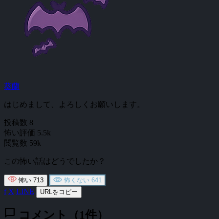
葵蘭
はじめまして、よろしくお願いします。
投稿数
8
怖い評価
5.5k
閲覧数
59k
この怖い話はどうでしたか？
怖い
713
怖くない
641
f
X
LINE
URLをコピー
chat_bubble
コメント（1件）