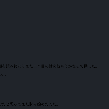
話を読み終わりまた二つ目の話を読もうかなって探した。
ど…
けだと思ってまた読み始めたんだ。