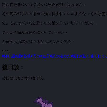
読み進めるにつれて徐々に痛みが強くなったの…
その痛みがまるで誰かに強く捕まれているような…そんな痛
で、これはダメだと思いその話を早々に切り上げたの…
そしたら痛みも徐々に引いていった…
左肩のあの痛みは一体なんだったんだろ…
1 / 1
#怖い話
#話
#番組
#痛み
#左肩
#読み始めた
#疲れ
#強く捕まれて
後日談：
後日談はまだありません。