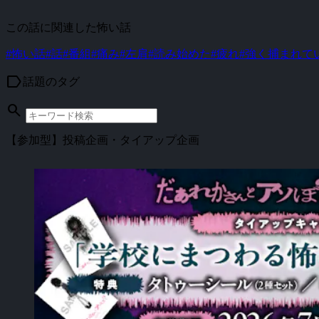
この話に関連した怖い話
#怖い話
#話
#番組
#痛み
#左肩
#読み始めた
#疲れ
#強く捕まれて
label
話題のタグ
search
【参加型】投稿企画・タイアップ企画