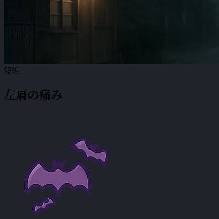
短編
左肩の痛み