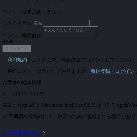
コメントはまだありません。
ニックネーム
コメント本文
必須
0/500
コメントする
・
利用規約
をよく読んで、同意の上でコメントしてください
・連続コメントは禁止しておりますが、
新規登録・ログイン
お客様の端末情報
IP：::ffff:172.30.1.35
端末：Mozilla/5.0 (Macintosh; Intel Mac OS X 10_15_7) AppleWebKi
※ 不適切な投稿の抑止・対応のために記録される場合があり
arrow_forward_ios
この作者の怖い話