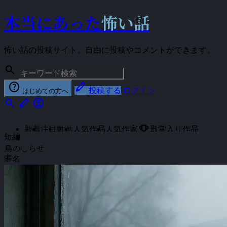
本当にあった
怖い話
怖い話の投稿サイト。自由に投稿やコメントができます。
search
help
stylus
投稿する
ログイン
はじめての方へ
search
stylus
account_circle
emoji_events
新着
注目
動画
人気作品
人気作家
殿堂入り作品
短編
鳥のしらせ
匿名