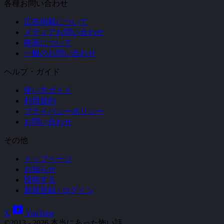
各種お問い合わせ
広告掲載について
メディアお問い合わせ
映画について
一般のお問い合わせ
ヘルプ・ガイド
使い方ガイド
利用規約
プライバシーポリシー
お問い合わせ
その他
トップページ
お知らせ
投稿する
新規登録 / ログイン
smart_display
X
YouTube
©2013 - 2026 本当にあった怖い話