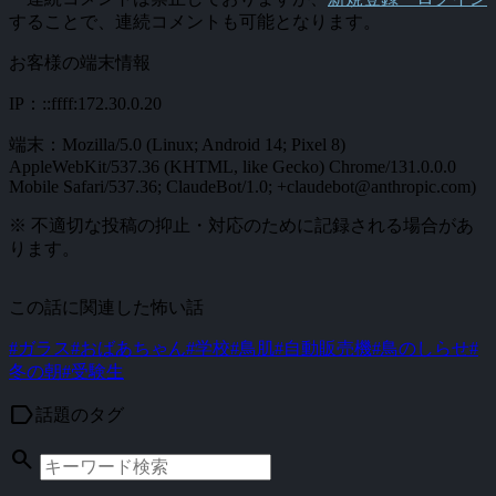
することで、連続コメントも可能となります。
お客様の端末情報
IP：::ffff:172.30.0.20
端末：Mozilla/5.0 (Linux; Android 14; Pixel 8)
AppleWebKit/537.36 (KHTML, like Gecko) Chrome/131.0.0.0
Mobile Safari/537.36; ClaudeBot/1.0; +claudebot@anthropic.com)
※ 不適切な投稿の抑止・対応のために記録される場合があ
ります。
この話に関連した怖い話
#ガラス
#おばあちゃん
#学校
#鳥肌
#自動販売機
#鳥のしらせ
#
冬の朝
#受験生
label
話題のタグ
search