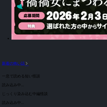
arrow_forward_ios
新着の怖い話
一息で読める短い怪談
読み込み中...
じっくり染み込む中編怪談
読み込み中...