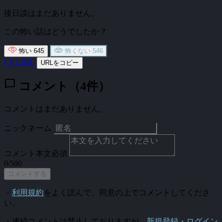
後日談はまだありません。
この怖い話はどうでしたか？
怖い
645
怖くない
546
f
X
LINE
URLをコピー
chat_bubble
コメント（4件）
コメントはまだありません。
ニックネーム
コメント本文
必須
0/500
コメントする
・
利用規約
をよく読んで、同意の上でコメントしてくださ
い。
・連続コメントは禁止しておりますが、
新規登録・ログイン