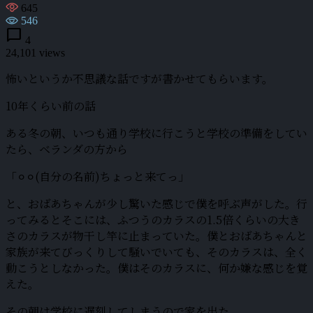
645
546
chat_bubble
4
24,101 views
怖いというか不思議な話ですが書かせてもらいます。
10年くらい前の話
ある冬の朝、いつも通り学校に行こうと学校の準備をしてい
たら、ベランダの方から
「⚪︎⚪︎(自分の名前)ちょっと来てっ」
と、おばあちゃんが少し驚いた感じで僕を呼ぶ声がした。行
ってみるとそこには、ふつうのカラスの1.5倍くらいの大き
さのカラスが物干し竿に止まっていた。僕とおばあちゃんと
家族が来てびっくりして騒いでいても、そのカラスは、全く
動こうとしなかった。僕はそのカラスに、何か嫌な感じを覚
えた。
その朝は学校に遅刻してしまうので家を出た。