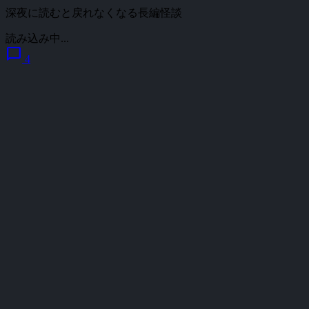
深夜に読むと戻れなくなる長編怪談
読み込み中...
chat_bubble
4