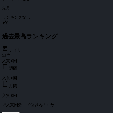
先月
ランキングなし
crown
過去最高ランキング
today
デイリー
53
位
入賞
0
回
date_range
週間
—
入賞
0
回
calendar_month
月間
—
入賞
0
回
※入賞回数：10位以内の回数