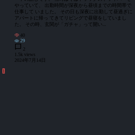
やっていて、 出勤時間が深夜から昼頃までの時間帯で
仕事して いました。 その日も深夜に出勤して昼過ぎに
アパートに帰っ てきてリビングで昼寝をしていまし
た。 その時、玄関が「ガチャ」って開い...
40
29
chat_bubble
2
1.5k views
2024年7月14日
1