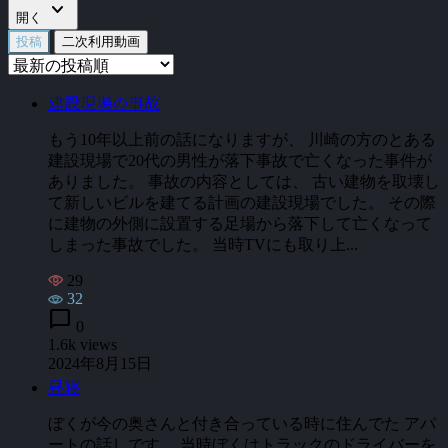
expand_more
開く
投稿
二次利用動画
建設現場の事故
もう10年以上前の話になりますが、 川崎の方のとある
建設現場で20代の男性が落下事故で亡くなった事件が
ありました。 事故の内容としては、 古い建物を取壊し
て新しいビルを建てる計画の建設現場でした。 その際
に建物の外側に設置する足場から落下して亡くなって
しまった事故でした。 当時TVにも取り上...
29
32
chat_bubble
0
1.6k views
2024年8月15日
昼寝
ぼくが今の奥さんと付き合っている時に住んでた アパ
ートの話しです。 当時ぼくはトラックのドライバーを