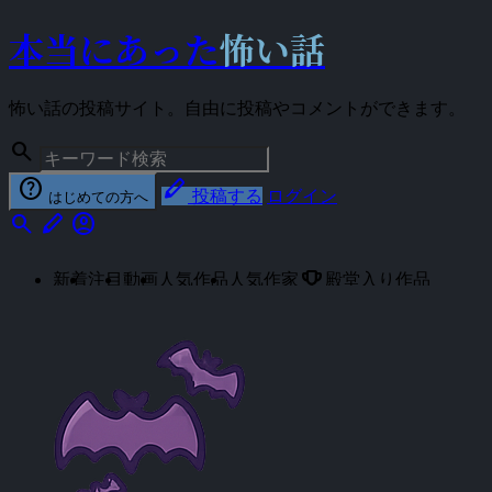
本当にあった
怖い話
怖い話の投稿サイト。自由に投稿やコメントができます。
search
help
stylus
投稿する
ログイン
はじめての方へ
search
stylus
account_circle
emoji_events
新着
注目
動画
人気作品
人気作家
殿堂入り作品