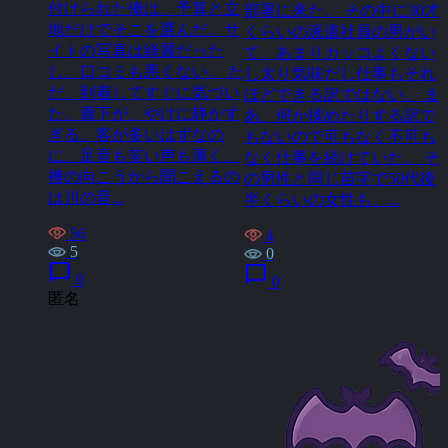
付けられた俺は、予算と立
部署に来た。 その中に30才
地だけでそこを選んだ。サ
くらいの派遣社員の男がい
イトの写真は綺麗だった
て、あまりカッコよくない
し、口コミも悪くない。 た
し太り気味だし仕事もそれ
だ、到着してすぐに気づい
ほどできる訳ではない。 ま
た。廊下が、やけに静かす
あ、何か揉めたりする訳で
ぎる。客が多いはずなの
もないので可もなく不可も
に、足音も笑い声も薄く、
なく仕事を続けていた。 そ
襖の向こうから聞こえるの
の男性と同じ苗字で50代後
は川の音...
半くらいの女性も、...
56
4
5
0
chat_bubble
chat_bubble
0
0
匿名