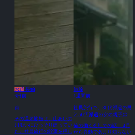
お題
長編
短編
6日前
1週間前
首
社員旅行で、30代派遣の男
と50代派遣の女の親子は
その温泉旅館は、山あいの
川沿いにひっそり建ってい
俺の働く会社での話。 4月
た。社員旅行の幹事を押し
から異動であまり知らない