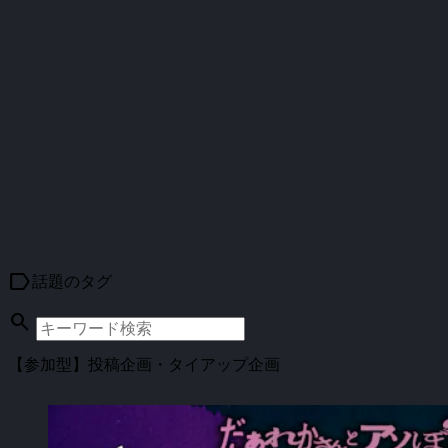
label
話題のタグ
search
【参加型】投稿企画・タイアップ企画