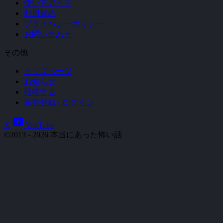
使い方ガイド
利用規約
プライバシーポリシー
お問い合わせ
その他
トップページ
お知らせ
投稿する
新規登録 / ログイン
smart_display
X
YouTube
©2013 - 2026 本当にあった怖い話