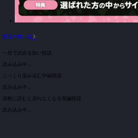
arrow_forward_ios
新着の怖い話
一息で読める短い怪談
読み込み中...
じっくり染み込む中編怪談
読み込み中...
深夜に読むと戻れなくなる長編怪談
読み込み中...