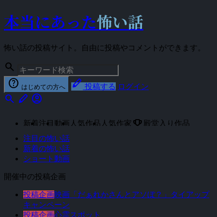
本当にあった
怖い話
怖い話の投稿サイト。自由に投稿やコメントができます。
search
help
stylus
投稿する
ログイン
はじめての方へ
search
stylus
account_circle
emoji_events
新着
注目
動画
人気作品
人気作家
殿堂入り作品
注目の怖い話
新着の怖い話
ショート動画
開催中の投稿企画
投稿企画
映画「だぁれかさんとアソぼ？」タイアップ
キャンペーン
投稿企画
心霊スポット