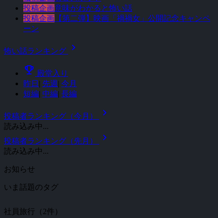
投稿企画
意味がわかると怖い話
投稿企画
【第二弾】映画「禍禍女」公開記念キャンペ
ーン
chevron_right
怖い話ランキング
emoji_events
殿堂入り
昨日
|
先週
|
今月
短編
|
中編
|
長編
chevron_right
投稿者ランキング（今月）
読み込み中...
chevron_right
投稿者ランキング（先月）
読み込み中...
お知らせ
いま話題のタグ
社員旅行（2件）