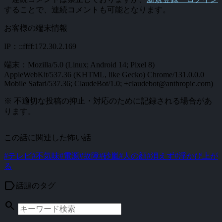
することで、連続コメントも可能となります。
お客様の端末情報
IP：::ffff:172.30.2.169
端末：Mozilla/5.0 (Linux; Android 14; Pixel 8)
AppleWebKit/537.36 (KHTML, like Gecko) Chrome/131.0.0.0
Mobile Safari/537.36; ClaudeBot/1.0; +claudebot@anthropic.com)
※ 不適切な投稿の抑止・対応のために記録される場合があ
ります。
この話に関連した怖い話
#テレビ
#不気味
#電源
#故障
#砂嵐
#人の顔
#消えず
#浮かび上が
る
label
話題のタグ
search