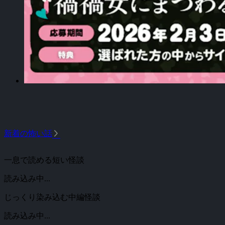
arrow_forward_ios
新着の怖い話
一息で読める短い怪談
読み込み中...
じっくり染み込む中編怪談
読み込み中...