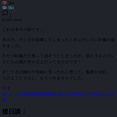
564
561
chat_bubble
2
6,129 views
これは本当の話です。
ある日、テレビが故障してしまったときにテレビに砂嵐が起
きました。
ただの砂嵐だと思って消そうとしましたが、消えずそのテレ
ビに人の顔が浮かび上がってきたのです！
そしてその顔が不気味に笑ったかと思うと、電源が切れ、
つけようとすると、もうつきませんでした。
1 / 1
#テレビ
#不気味
#電源
#故障
#砂嵐
#人の顔
#消えず
#浮かび上が
る
後日談：