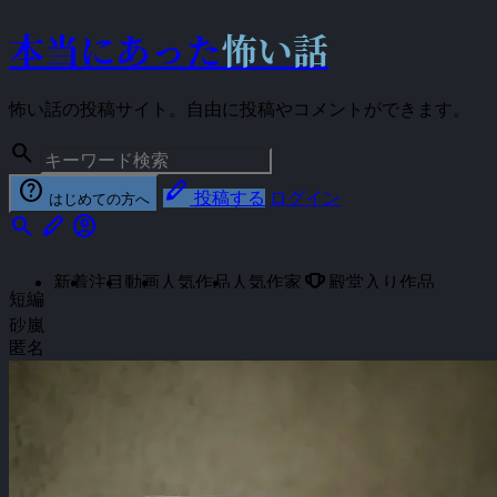
本当にあった
怖い話
怖い話の投稿サイト。自由に投稿やコメントができます。
search
help
stylus
投稿する
ログイン
はじめての方へ
search
stylus
account_circle
emoji_events
新着
注目
動画
人気作品
人気作家
殿堂入り作品
短編
砂嵐
匿名