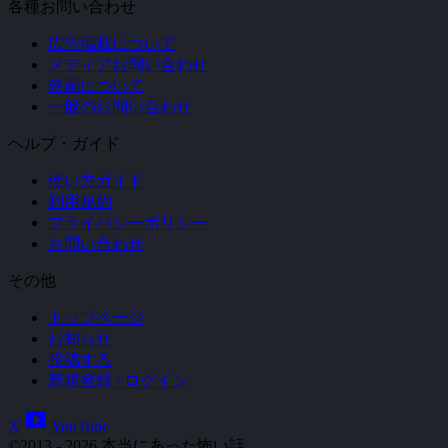
各種お問い合わせ
広告掲載について
メディアお問い合わせ
映画について
一般のお問い合わせ
ヘルプ・ガイド
使い方ガイド
利用規約
プライバシーポリシー
お問い合わせ
その他
トップページ
お知らせ
投稿する
新規登録 / ログイン
smart_display
X
YouTube
©2013 - 2026 本当にあった怖い話