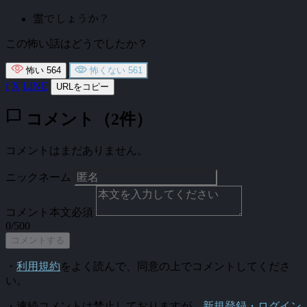
霊でしょうか？
この怖い話はどうでしたか？
怖い
564
怖くない
561
f
X
LINE
URLをコピー
chat_bubble
コメント（2件）
コメントはまだありません。
ニックネーム
コメント本文
必須
0/500
コメントする
・
利用規約
をよく読んで、同意の上でコメントしてくださ
い。
・連続コメントは禁止しておりますが、
新規登録・ログイン