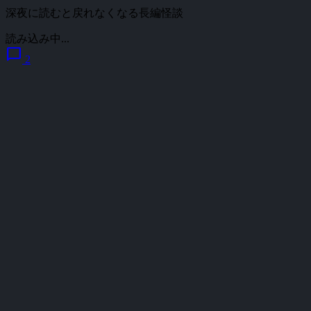
深夜に読むと戻れなくなる長編怪談
読み込み中...
chat_bubble
2