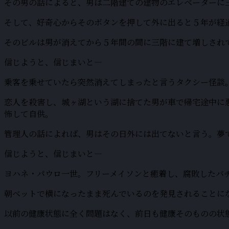
その男の話によると、男は二階建ての建物のエレベーターに
そして、好奇心からそのボタンを押して外に出ると５年が経
そのビルは男が消えてから５年間の間に三階に建て増しされ
信じようと、信じまいと―
乗客を乗せていたら突然消えてしまったと言うタクシー怪談
恋人を殺害し、城ヶ湖という湖に捨てた男が車で帰宅途中に
怖して自供。
管理人の話によれば、男はその日外には出てないと言う。夢
信じようと、信じまいと―
ヨハネ・パウロ一世。フリーメイソンと癒着し、腐敗したバチ
朝ベットで横になったまま死んでいるのを発見されることに
以前の健康状態に全く問題はなく、前日も健康そのものの状