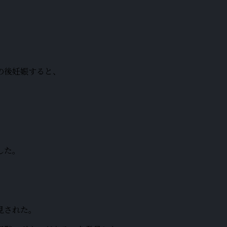
の後妊娠すると、
した。
見された。