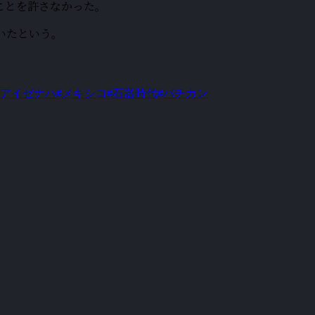
ことを許さなかった。
いたという。
#アイゼナハ
#メキシコ
#石器時代
#バチカン