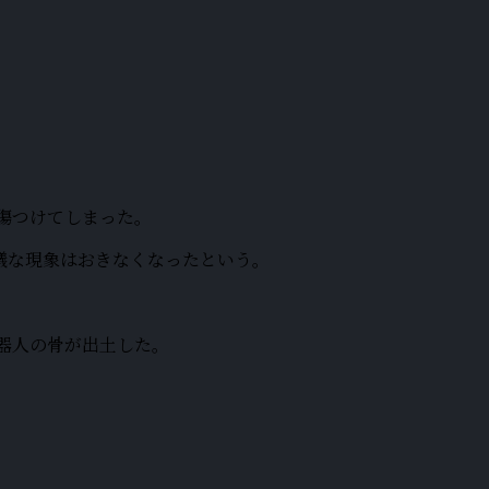
を傷つけてしまった。
議な現象はおきなくなったという。
石器人の骨が出土した。
。