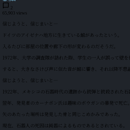
chat_bubble
2
65,903 views
信じようと、信じまいと―
ドイツのアイゼナハ地方に生きている館があったという。
入るたびに部屋の位置や廊下の形が変わるのだそうだ。
1972年、大学の調査隊が訪れた際、学生の一人が誤って壁
すると、大きなさけび声に似た音が館に響き、それ以降不思
信じようと、信じまいと―
1922年、メキシコの石器時代の遺跡から銃弾と銃殺された
翌年、発見者のカーナボン氏は趣味のボウガンの暴発で死亡
矢のあたった場所は発見した骨と同じこめかみであった。
現在、石器人の死因は鈍器によるものであるとされている。