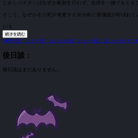
しかしバチカンはなぜか解剖を行わず、血液を一滴でもとる
そして、なぜかその死が発覚する30分前に葬儀屋が呼ばれて
1 / 5
続きを読む
#初代信じようと信じまいと
#信じようと
#信じまいと
#ドイツ
後日談：
後日談はまだありません。