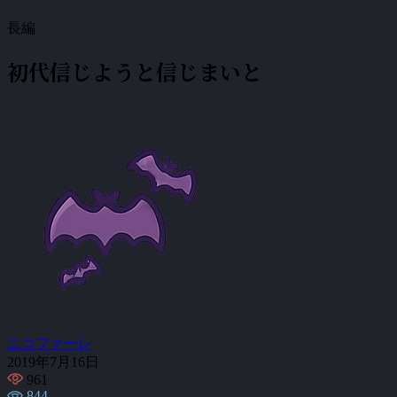
長編
初代信じようと信じまいと
ニコファーレ
2019年7月16日
961
844