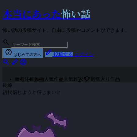
本当にあった
怖い話
怖い話の投稿サイト。自由に投稿やコメントができます。
search
help
stylus
投稿する
ログイン
はじめての方へ
search
stylus
account_circle
emoji_events
新着
注目
動画
人気作品
人気作家
殿堂入り作品
長編
初代信じようと信じまいと