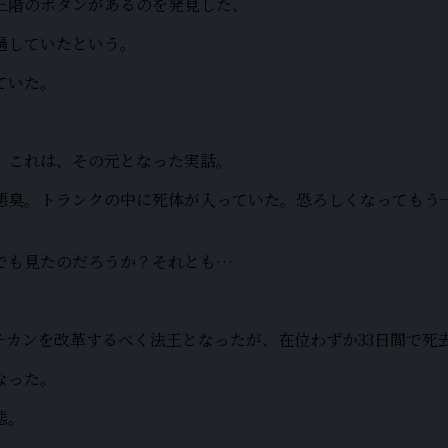
三階のボタンがあるのを発見した、
過していたという。
ていた。
。これは、その元となった実話。
悪臭。トランクの中に死体が入っていた。恐ろしくなってもう
でも見たのだろうか？それとも…
カンを改革するべく法王となったが、在位わずか33日間で死
なった。
態。