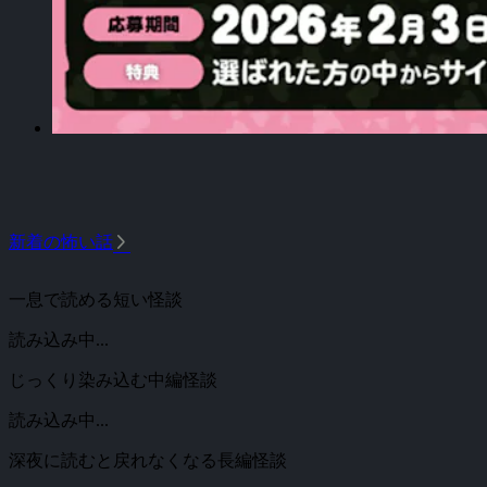
arrow_forward_ios
新着の怖い話
一息で読める短い怪談
読み込み中...
じっくり染み込む中編怪談
読み込み中...
深夜に読むと戻れなくなる長編怪談