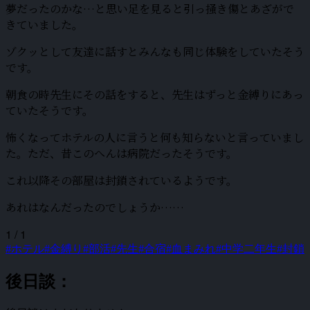
夢だったのかな…と思い足を見ると引っ掻き傷とあざがで
きていました。
ゾクッとして友達に話すとみんなも同じ体験をしていたそう
です。
朝食の時先生にその話をすると、先生はずっと金縛りにあっ
ていたそうです。
怖くなってホテルの人に言うと何も知らないと言っていまし
た。ただ、昔このへんは病院だったそうです。
これ以降その部屋は封鎖されているようです。
あれはなんだったのでしょうか……
1 / 1
#ホテル
#金縛り
#部活
#先生
#合宿
#血まみれ
#中学二年生
#封鎖
後日談：