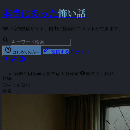
本当にあった
怖い話
怖い話の投稿サイト。自由に投稿やコメントができます。
search
help
stylus
投稿する
ログイン
はじめての方へ
search
stylus
account_circle
emoji_events
新着
注目
動画
人気作品
人気作家
殿堂入り作品
短編
先生じゃない…
匿名