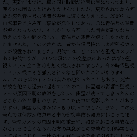
た。更新前までは、車と同じ時間だけ青信号になっており、
渡るのに困ることはありませんでしたが、更新されてから何
故か突然青信号の時間が異常に短くなりました。2009年に
自転車巻き込み死亡事故が発生してから、急に青信号の時間
が短くなったので、もしかしたら死亡した幽霊が新たな巻き
添えにする仲間を探して、青信号の時間を短くしたのかもし
れませんね。この交差点は、昔から信号柱に二カ所監視カメ
ラが設置されてました。現代では、どこにでも監視カメラが
ある時代ですが、2022年頃にこの交差点にあったはずの監
視カメラが全て跡形も無く撤去されてました。今の時代監視
カメラが根こそぎ撤去されるなど聞いたことがありませ
ん。このそばのイオンは昔ため池だったこともあり、死亡
事故も他にも過去に起きていたので、幽霊達の影響で監視カ
メラが原因不明の故障をしたか、幽霊が映ってしまったかの
どちらかだと思われます。ここで夜中に撮影したことがあり
ますが、幽霊も何体かはっきり映ってました。また、この交
差点では何故か救急車と車の衝突事故も頻繁に起こってま
す。監視カメラの原因不明の撤去や、頻繁に起こる事故など
がこれまで亡くなられた方の無念がこの交差点で地縛霊とな
って残っており、一連の不可解な現象を全て引き起こしたの