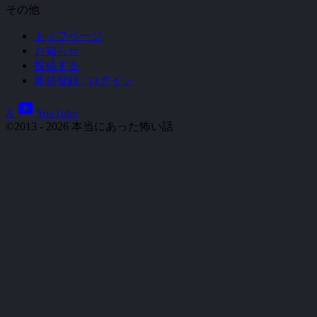
その他
トップページ
お知らせ
投稿する
新規登録 / ログイン
smart_display
X
YouTube
©2013 - 2026 本当にあった怖い話