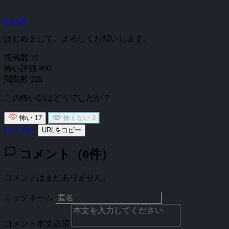
KTCH
はじめまして、よろしくお願いします。
投稿数
19
怖い評価
490
閲覧数
22k
この怖い話はどうでしたか？
怖い
17
怖くない
3
f
X
LINE
URLをコピー
chat_bubble
コメント（0件）
コメントはまだありません。
ニックネーム
コメント本文
必須