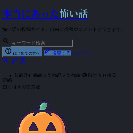
本当にあった
怖い話
怖い話の投稿サイト。自由に投稿やコメントができます。
search
help
stylus
投稿する
ログイン
はじめての方へ
search
stylus
account_circle
emoji_events
新着
注目
動画
人気作品
人気作家
殿堂入り作品
短編
曰く付きの交差点