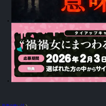
arrow_forward_ios
新着の怖い話