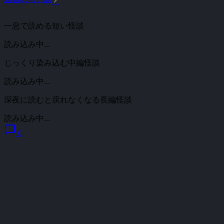
一息で読める短い怪談
読み込み中...
じっくり染み込む中編怪談
読み込み中...
深夜に読むと戻れなくなる長編怪談
読み込み中...
chat_bubble
0