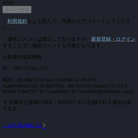
0/500
コメントする
・
利用規約
をよく読んで、同意の上でコメントしてくださ
い。
・連続コメントは禁止しておりますが、
新規登録・ログイン
することで、連続コメントも可能となります。
お客様の端末情報
IP：::ffff:172.30.2.169
端末：Mozilla/5.0 (Linux; Android 14; Pixel 8)
AppleWebKit/537.36 (KHTML, like Gecko) Chrome/131.0.0.0
Mobile Safari/537.36; ClaudeBot/1.0; +claudebot@anthropic.com)
※ 不適切な投稿の抑止・対応のために記録される場合があ
ります。
arrow_forward_ios
この作者の怖い話