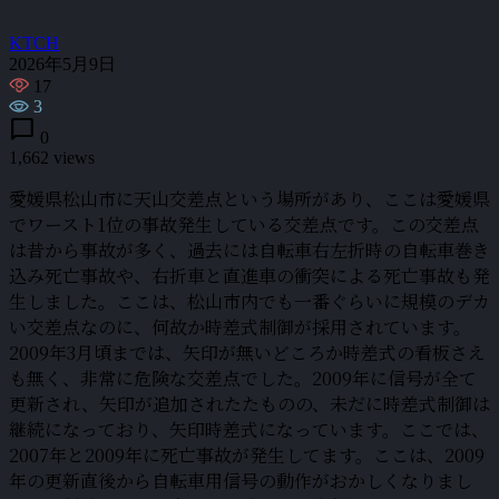
KTCH
2026年5月9日
17
3
chat_bubble
0
1,662 views
愛媛県松山市に天山交差点という場所があり、ここは愛媛県
でワースト1位の事故発生している交差点です。この交差点
は昔から事故が多く、過去には自転車右左折時の自転車巻き
込み死亡事故や、右折車と直進車の衝突による死亡事故も発
生しました。ここは、松山市内でも一番ぐらいに規模のデカ
い交差点なのに、何故か時差式制御が採用されています。
2009年3月頃までは、矢印が無いどころか時差式の看板さえ
も無く、非常に危険な交差点でした。2009年に信号が全て
更新され、矢印が追加されたたものの、未だに時差式制御は
継続になっており、矢印時差式になっています。ここでは、
2007年と2009年に死亡事故が発生してます。ここは、2009
年の更新直後から自転車用信号の動作がおかしくなりまし