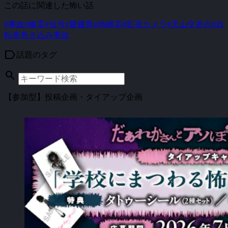
この話に関連した怖い話
#事故
#幽霊
#信号
#愛媛県
#地縛霊
#監視カメラ
#天山交差点
#自
転車巻き込み事故
label
話題のタグ
search
【参加型】投稿企画・タイアップ企画