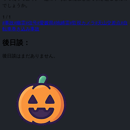
でしょうか。
1 / 1
#事故
#幽霊
#信号
#愛媛県
#地縛霊
#監視カメラ
#天山交差点
#自
転車巻き込み事故
後日談：
後日談はまだありません。