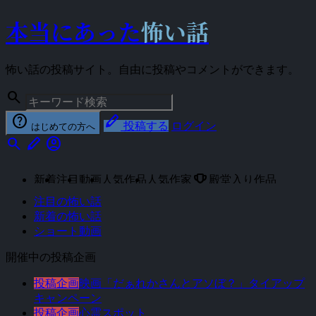
本当にあった
怖い話
怖い話の投稿サイト。自由に投稿やコメントができます。
search
help
stylus
投稿する
ログイン
はじめての方へ
search
stylus
account_circle
emoji_events
新着
注目
動画
人気作品
人気作家
殿堂入り作品
注目の怖い話
新着の怖い話
ショート動画
開催中の投稿企画
投稿企画
映画「だぁれかさんとアソぼ？」タイアップ
キャンペーン
投稿企画
心霊スポット