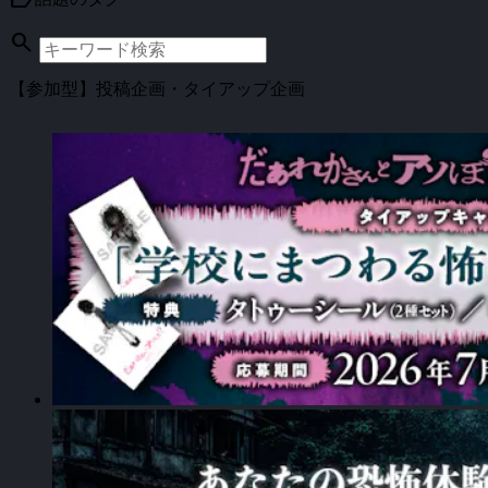
search
【参加型】投稿企画・タイアップ企画