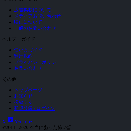
広告掲載について
メディアお問い合わせ
映画について
一般のお問い合わせ
ヘルプ・ガイド
使い方ガイド
利用規約
プライバシーポリシー
お問い合わせ
その他
トップページ
お知らせ
投稿する
新規登録 / ログイン
smart_display
X
YouTube
©2013 - 2026 本当にあった怖い話