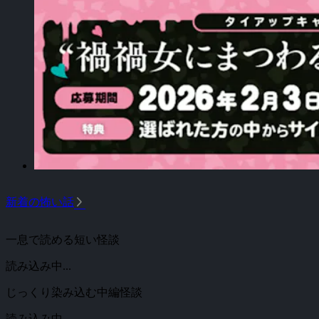
arrow_forward_ios
新着の怖い話
一息で読める短い怪談
読み込み中...
じっくり染み込む中編怪談
読み込み中...