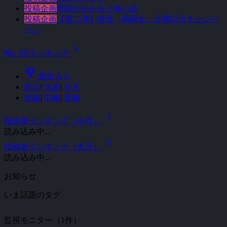
投稿企画
意味がわかると怖い話
投稿企画
【第二弾】映画「禍禍女」公開記念キャンペ
ーン
chevron_right
怖い話ランキング
emoji_events
殿堂入り
昨日
|
先週
|
今月
短編
|
中編
|
長編
chevron_right
投稿者ランキング（今月）
読み込み中...
chevron_right
投稿者ランキング（先月）
読み込み中...
お知らせ
いま話題のタグ
監視モニター（1件）