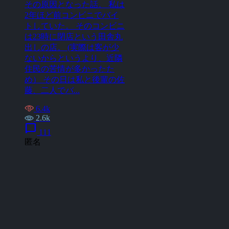
その原因となった話。 私は
2年ほど前コンビニでバイ
トしていた。 そのコンビニ
は23時に閉店という田舎丸
出しの店。 (実際は客が少
ないからというより、近隣
住民の苦情が多かったた
め） その日は私と後輩の佐
藤、二人でバ...
6.4k
2.6k
chat_bubble
111
匿名