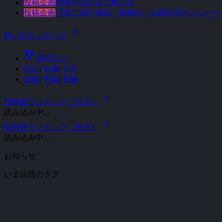
投稿企画
意味がわかると怖い話
投稿企画
【第二弾】映画「禍禍女」公開記念キャンペー
chevron_right
怖い話ランキング
emoji_events
殿堂入り
昨日
|
先週
|
今月
短編
|
中編
|
長編
chevron_right
投稿者ランキング（今月）
読み込み中...
chevron_right
投稿者ランキング（先月）
読み込み中...
お知らせ
いま話題のタグ