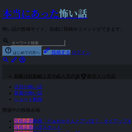
本当にあった
怖い話
怖い話の投稿サイト。自由に投稿やコメントができます。
search
help
stylus
投稿する
ログイン
はじめての方へ
search
stylus
account_circle
emoji_events
新着
注目
動画
人気作品
人気作家
殿堂入り作品
注目の怖い話
新着の怖い話
ショート動画
開催中の投稿企画
投稿企画
映画「だぁれかさんとアソぼ？」タイアップキ
投稿企画
心霊スポット