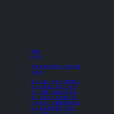
短編
6日前
京都長岡京市わらび採り殺
人事件
私が15歳、今から24年前に
会社の先輩に 聞いた話で
す。 当時、私は中学を卒
業し自宅から自転車で 30
分程の町、京都府長岡京市
のとある美容室で 見習い
として働いていました。