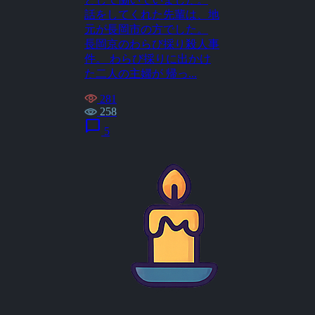
話をしてくれた先輩は、地
元が長岡市の方でした。
長岡京のわらび採り殺人事
件。 わらび採りに出かけ
た二人の主婦が 帰っ...
281
258
chat_bubble
5