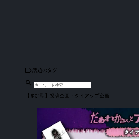
label
話題のタグ
search
【参加型】投稿企画・タイアップ企画