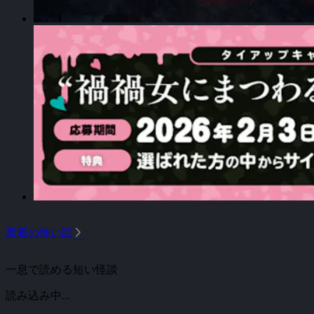
arrow_forward_ios
新着の怖い話
一息で読める短い怪談
読み込み中...