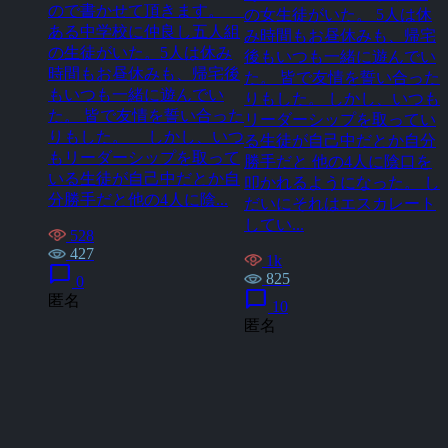
ので書かせて頂きます。
の女生徒がいた。 5人は休
ある中学校に仲良し五人組
み時間もお昼休みも、帰宅
の生徒がいた。5人は休み
後もいつも一緒に遊んでい
時間もお昼休みも、帰宅後
た。 皆で友情を誓い合った
もいつも一緒に遊んでい
りもした。 しかし、いつも
た。 皆で友情を誓い合った
リーダーシップを取ってい
りもした。 しかし、いつ
る生徒が自己中だとか自分
もリーダーシップを取って
勝手だと 他の4人に陰口を
いる生徒が自己中だとか自
叩かれるようになった。 し
分勝手だと他の4人に陰...
だいにそれはエスカレート
してい...
528
427
1k
chat_bubble
825
0
chat_bubble
匿名
10
匿名