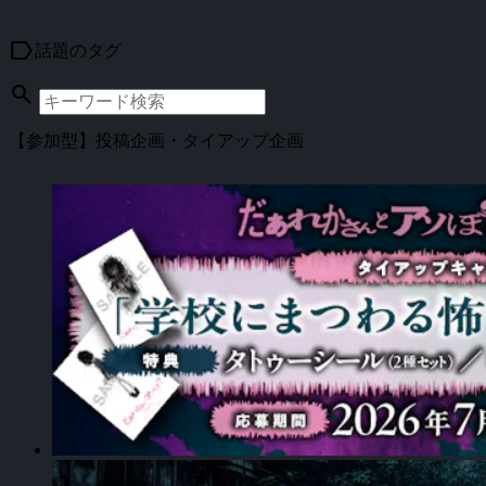
label
話題のタグ
search
【参加型】投稿企画・タイアップ企画