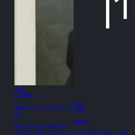
短編
14時間前
短編
意味がわかると怖い話（写
1日前
真）
意味怖2
怖くないかもしれません。
自分てきに怖いなと思った
ある中学校に仲良し5人組