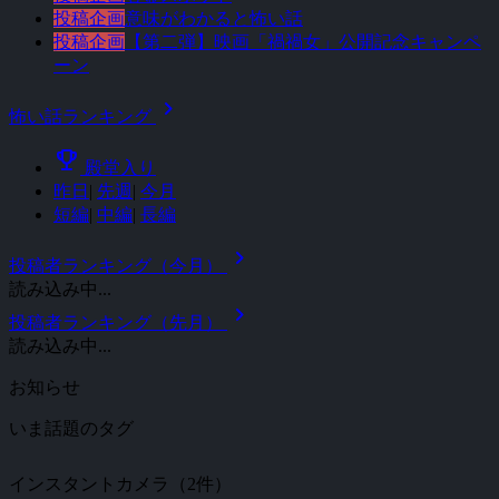
投稿企画
意味がわかると怖い話
投稿企画
【第二弾】映画「禍禍女」公開記念キャンペ
ーン
chevron_right
怖い話ランキング
emoji_events
殿堂入り
昨日
|
先週
|
今月
短編
|
中編
|
長編
chevron_right
投稿者ランキング（今月）
読み込み中...
chevron_right
投稿者ランキング（先月）
読み込み中...
お知らせ
いま話題のタグ
インスタントカメラ（2件）