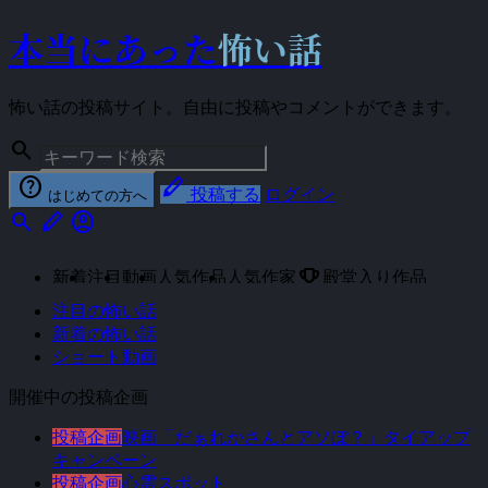
本当にあった
怖い話
怖い話の投稿サイト。自由に投稿やコメントができます。
search
help
stylus
投稿する
ログイン
はじめての方へ
search
stylus
account_circle
emoji_events
新着
注目
動画
人気作品
人気作家
殿堂入り作品
注目の怖い話
新着の怖い話
ショート動画
開催中の投稿企画
投稿企画
映画「だぁれかさんとアソぼ？」タイアップ
キャンペーン
投稿企画
心霊スポット