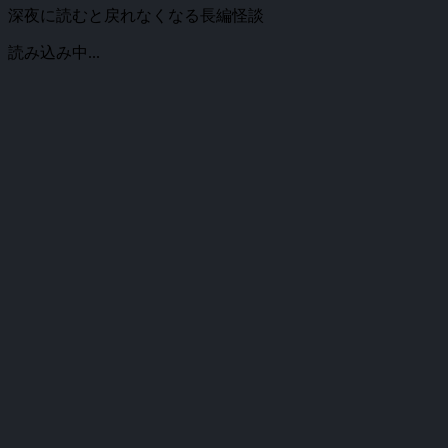
深夜に読むと戻れなくなる長編怪談
読み込み中...